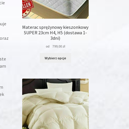
cie
muje
Materac sprężynowy kieszonkowy
SUPER 23cm H4, H5 (dostawa 1-
 oraz
3dni)
od
799,00
zł
Ten
Wybierz opcje
ste
produkt
nam
ma
wiele
wariantów.
Opcje
ym
można
ek
wybrać
na
stronie
produktu