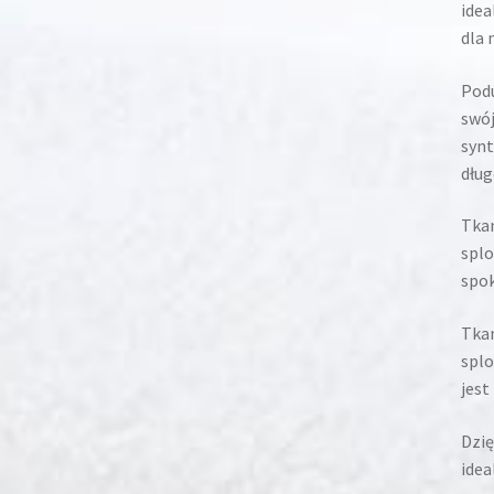
idea
dla 
Podu
swój
synt
dług
Tkan
splo
spok
Tkan
spl
jest
Dzię
idea