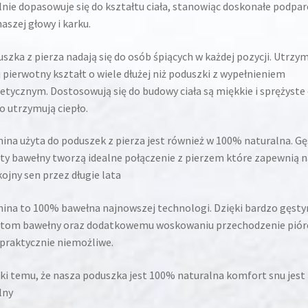
lnie dopasowuje się do kształtu ciała, stanowiąc doskonałe podpar
naszej głowy i karku.
szka z pierza nadają się do osób śpiących w każdej pozycji. Utrzy
 pierwotny kształt o wiele dłużej niż poduszki z wypełnieniem
etycznym. Dostosowują się do budowy ciała są miękkie i sprężyste
o utrzymują ciepło.
ina użyta do poduszek z pierza jest również w 100% naturalna. Gę
ty bawełny tworzą idealne połączenie z pierzem które zapewnią 
ojny sen przez długie lata
ina to 100% bawełna najnowszej technologi. Dzięki bardzo gęst
otom bawełny oraz dodatkowemu woskowaniu przechodzenie piór
 praktycznie niemożliwe.
ki temu, że nasza poduszka jest 100% naturalna komfort snu jest
lny