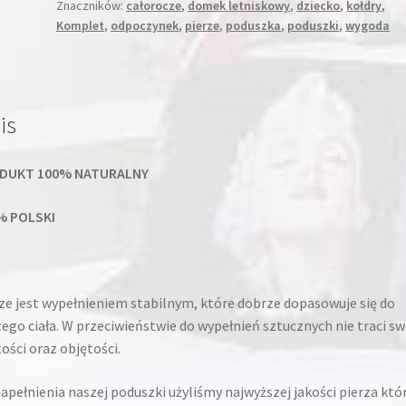
Znaczników:
całorocze
,
domek letniskowy
,
dziecko
,
kołdry
,
Komplet
,
odpoczynek
,
pierze
,
poduszka
,
poduszki
,
wygoda
is
DUKT 100% NATURALNY
% POLSKI
ze jest wypełnieniem stabilnym, które dobrze dopasowuje się do
ego ciała. W przeciwieństwie do wypełnień sztucznych nie traci sw
ości oraz objętości.
apełnienia naszej poduszki użyliśmy najwyższej jakości pierza któ