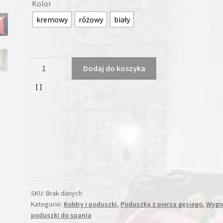
Kolor
kremowy
różowy
biały
ilość
Dodaj do koszyka
Poduszka
z
pierza
gesiego
40
cm
x
40
cm
SKU:
Brak danych
Kategorie:
Kołdry i poduszki
,
Poduszka z pierza gęsiego
,
Wygo
poduszki do spania