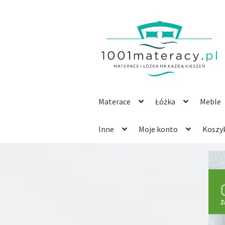
Przejdź
Przejdź
do
do
nawigacji
treści
Materace
Łóżka
Meble
Inne
Moje konto
Koszy