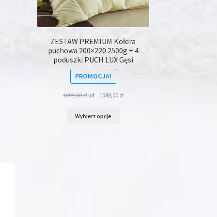
ZESTAW PREMIUM Kołdra
puchowa 200×220 2500g + 4
poduszki PUCH LUX Gęsi
PROMOCJA!
1099,00
zł
od
1080,00
zł
Ten
Wybierz opcje
produkt
ma
wiele
wariantów.
Opcje
można
wybrać
na
stronie
produktu