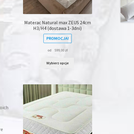
Materac Natural max ZEUS 24cm
H3/H4 (dostawa 1-3dni)
PROMOCJA!
od
599,00
zł
Ten
Wybierz opcje
produkt
ma
wiele
wariantów.
Opcje
można
wybrać
na
oich
stronie
produktu
re