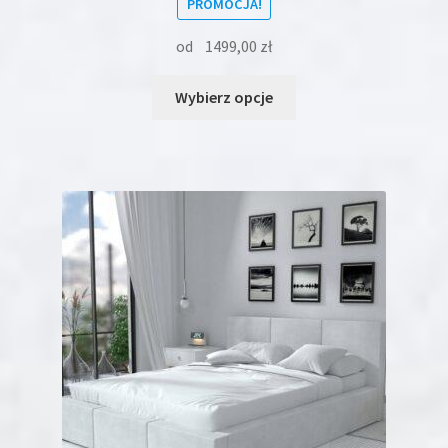
PROMOCJA!
od
1499,00
zł
Ten
Wybierz opcje
produkt
ma
wiele
wariantów.
Opcje
można
wybrać
na
stronie
produktu