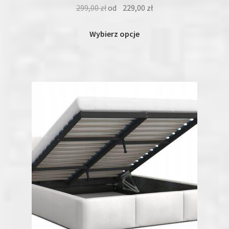
299,00
zł
od
229,00
zł
Ten
Wybierz opcje
produkt
ma
wiele
wariantów.
Opcje
można
wybrać
na
stronie
produktu