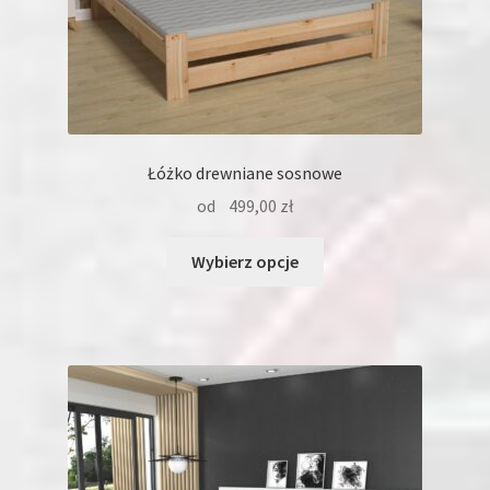
Łóżko drewniane sosnowe
od
499,00
zł
Ten
Wybierz opcje
produkt
ma
wiele
wariantów.
Opcje
można
wybrać
na