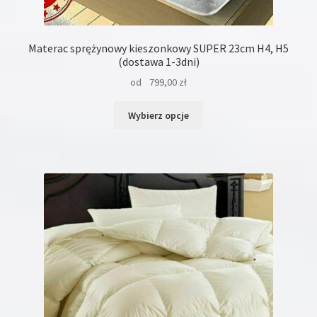
Materac sprężynowy kieszonkowy SUPER 23cm H4, H5
(dostawa 1-3dni)
od
799,00
zł
Ten
Wybierz opcje
produkt
ma
wiele
wariantów.
Opcje
można
wybrać
na
stronie
produktu