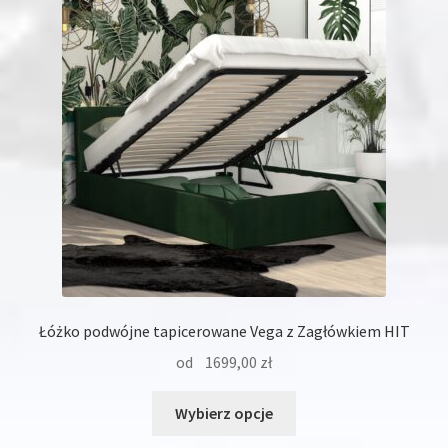
można
wybrać
na
stronie
produktu
Łóżko podwójne tapicerowane Vega z Zagłówkiem HIT
od
1699,00
zł
Ten
Wybierz opcje
produkt