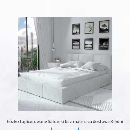
ma
wiele
wariantów.
Opcje
można
wybrać
na
stronie
produktu
Łóżko tapicerowane Saloniki bez materaca dostawa 3-5dni