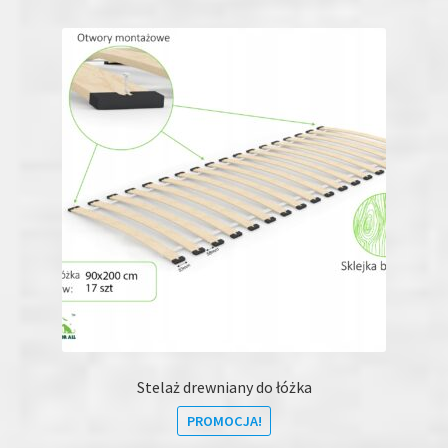
wariantów.
Opcje
można
wybrać
na
stronie
produktu
Stelaż drewniany do łóżka
PROMOCJA!