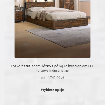
Promocja
(2)
Łóżko z szufladami łóżko z półką i oświetleniem LED
loftowe industrialne
od
1749,00
zł
Ten
Wybierz opcje
produkt
ma
wiele