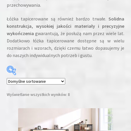
przechowywania.
Łóżka tapicerowane są również bardzo trwałe.
Solidna
konstrukcja, wysokiej jakości materiały i precyzyjne
wykończenia
gwarantują, że posłużą nam przez wiele lat.
Dodatkowo łóżka tapicerowane dostępne są w wielu
rozmiarach i wzorach, dzięki czemu łatwo dopasujemy je
do naszych indywidualnych potrzeb i gustu.
Cena:
229 zł
—
2199 zł
Wyświetlanie wszystkich wyników: 8
Kategorie produktów
Kategorie produktów