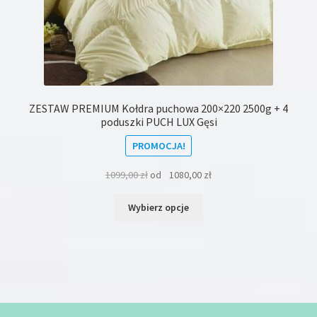
ZESTAW PREMIUM Kołdra puchowa 200×220 2500g + 4
poduszki PUCH LUX Gęsi
PROMOCJA!
1099,00
zł
od
1080,00
zł
Ten
Wybierz opcje
produkt
ma
wiele
wariantów.
Opcje
można
wybrać