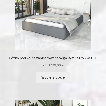
stronie
produktu
Łóżko podwójne tapicerowane Vega Bez Zagłówka HIT
od
1499,00
zł
Ten
Wybierz opcje
produkt
ma
wiele
wariantów.
Opcje