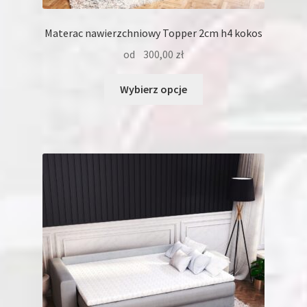
Materac nawierzchniowy Topper 2cm h4 kokos
od
300,00
zł
Ten
Wybierz opcje
produkt
ma
wiele
wariantów.
Opcje
można
wybrać
na
stronie
produktu