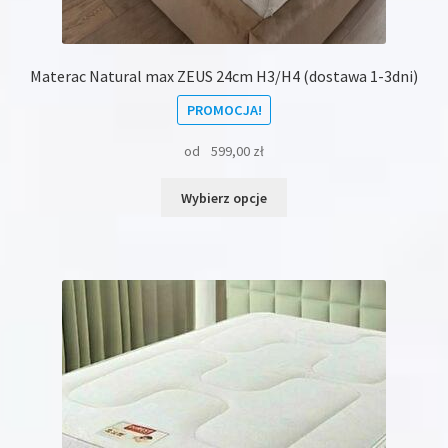
Materac Natural max ZEUS 24cm H3/H4 (dostawa 1-3dni)
PROMOCJA!
od
599,00
zł
Ten
Wybierz opcje
produkt
ma
wiele
wariantów.
Opcje
można
wybrać
na
stronie
produktu