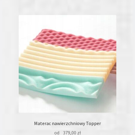
wiele
wariantów.
Opcje
można
wybrać
na
stronie
produktu
Materac nawierzchniowy Topper
od
379,00
zł