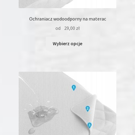
Ochraniacz wodoodporny na materac
od
29,00
zł
Ten
Wybierz opcje
produkt
ma
wiele
wariantów.
Opcje
można
wybrać
na
stronie
produktu