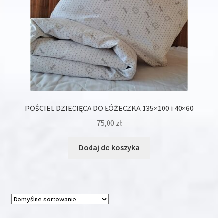
produktu
POŚCIEL DZIECIĘCA DO ŁÓŻECZKA 135×100 i 40×60
75,00
zł
Dodaj do koszyka