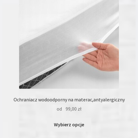
Ochraniacz wodoodporny na materac,antyalergiczny
od
99,00
zł
Ten
Wybierz opcje
produkt
ma