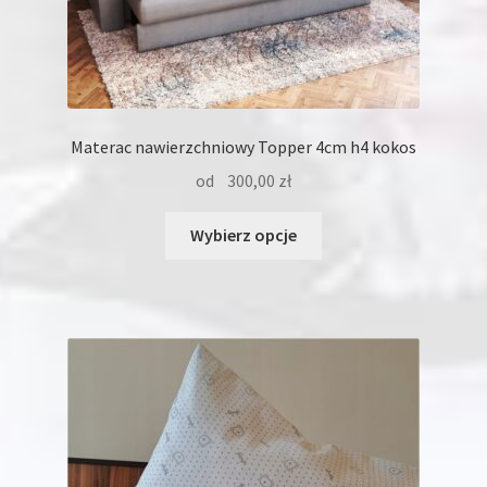
Materac nawierzchniowy Topper 4cm h4 kokos
od
300,00
zł
Ten
Wybierz opcje
produkt
ma
wiele
wariantów.
Opcje
można
wybrać
na
stronie