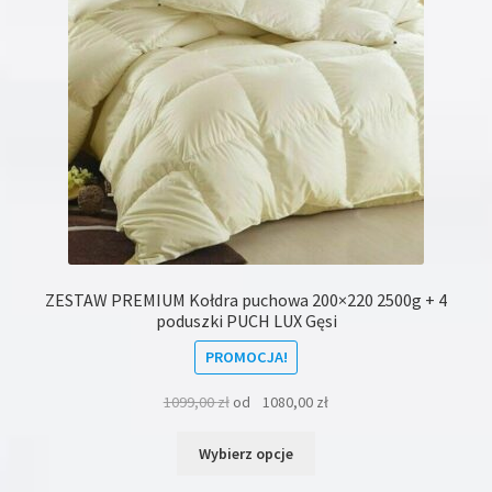
na
stronie
produktu
ZESTAW PREMIUM Kołdra puchowa 200×220 2500g + 4
poduszki PUCH LUX Gęsi
PROMOCJA!
1099,00
zł
od
1080,00
zł
Ten
Wybierz opcje
produkt
ma