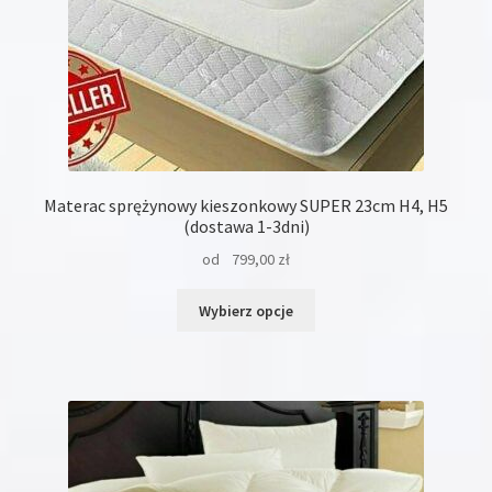
Materac sprężynowy kieszonkowy SUPER 23cm H4, H5
(dostawa 1-3dni)
od
799,00
zł
Ten
Wybierz opcje
produkt
ma
wiele
wariantów.
Opcje
można
wybrać