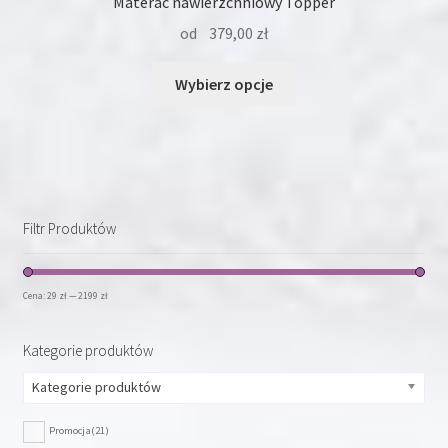
Materac nawierzchniowy Topper
od
379,00
zł
Ten
Wybierz opcje
produkt
ma
wiele
wariantów.
Opcje
można
Filtr Produktów
wybrać
na
stronie
Cena:
29 zł
—
2199 zł
produktu
Kategorie produktów
Kategorie produktów
Promocja
(21)