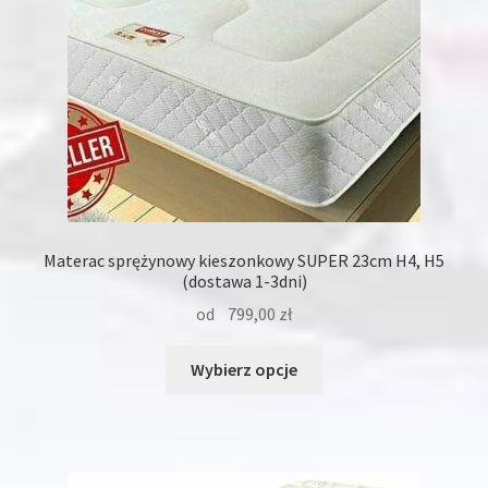
Materac sprężynowy kieszonkowy SUPER 23cm H4, H5
(dostawa 1-3dni)
od
799,00
zł
Ten
Wybierz opcje
produkt
ma
wiele
wariantów.