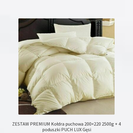
ma
wiele
wariantów.
Opcje
można
wybrać
na
stronie
produktu
ZESTAW PREMIUM Kołdra puchowa 200×220 2500g + 4
poduszki PUCH LUX Gęsi