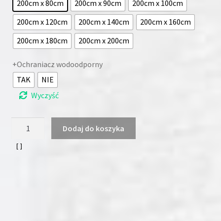
200cm x 80cm
200cm x 90cm
200cm x 100cm
200cm x 120cm
200cm x 140cm
200cm x 160cm
200cm x 180cm
200cm x 200cm
+Ochraniacz wodoodporny
TAK
NIE
Wyczyść
ilość
Dodaj do koszyka
Materac
Natural
max
ZEUS
24cm
H3/H4
(dostawa