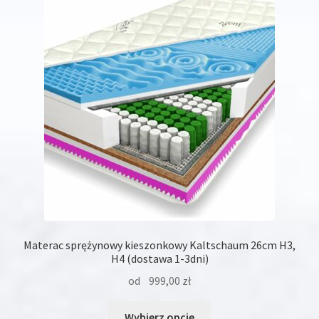
Opcje
można
wybrać
na
stronie
produktu
Materac sprężynowy kieszonkowy Kaltschaum 26cm H3,
H4 (dostawa 1-3dni)
od
999,00
zł
Ten
Wybierz opcje