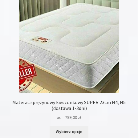
można
wybrać
na
stronie
produktu
Materac sprężynowy kieszonkowy SUPER 23cm H4, H5
(dostawa 1-3dni)
od
799,00
zł
Ten
Wybierz opcje
produkt