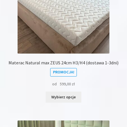
Materac Natural max ZEUS 24cm H3/H4 (dostawa 1-3dni)
PROMOCJA!
od
599,00
zł
Ten
Wybierz opcje
produkt
ma
wiele
wariantów.
Opcje