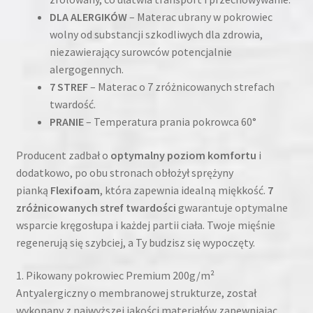
DLA ALERGIKÓW
– Materac ubrany w pokrowiec
wolny od substancji szkodliwych dla zdrowia,
niezawierający surowców potencjalnie
alergogennych.
7 STREF
– Materac o 7 zróżnicowanych strefach
twardość.
PRANIE
– Temperatura prania pokrowca 60°
Producent zadbał o
optymalny poziom komfortu
i
dodatkowo, po obu stronach obłożył sprężyny
pianką
Flexifoam
, która zapewnia idealną miękkość.
7
zróżnicowanych stref twardości
gwarantuje optymalne
wsparcie kręgosłupa i każdej partii ciała. Twoje mięśnie
regenerują się szybciej, a Ty budzisz się wypoczęty.
1. Pikowany pokrowiec Premium 200g/m²
Antyalergiczny o membranowej strukturze, został
wykonany z najwyższej jakości materiałów zapewniając