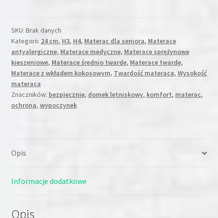
1-
3dni)
SKU:
Brak danych
Kategorii:
24 cm
,
H3
,
H4
,
Materac dla seniora
,
Materace
antyalergiczne
,
Materace medyczne
,
Materace sprężynowe
kieszeniowe
,
Materace średnio twarde
,
Materace twarde
,
Materace z wkładem kokosowym
,
Twardość materaca
,
Wysokość
materaca
Znaczników:
bezpiecznie
,
domek letniskowy
,
komfort
,
materac
,
ochrona
,
wypoczynek
Opis
Informacje dodatkowe
Opis