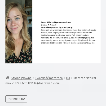
Rozwiń
Inne
menu
potom
Rozwiń
Moje konto
menu
potom
Koszyk
Blog
Kontakt
O nas
Strona główna
Twardość materaca
H3
Materac Natural
max ZEUS 24cm H3/H4 (dostawa 1-3dni)
PROMOCJA!