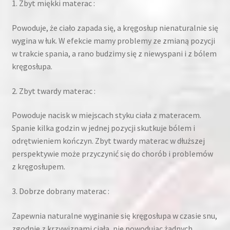
1. Zbyt miękki materac :
Powoduje, że ciało zapada się, a kręgosłup nienaturalnie się
wygina w łuk. W efekcie mamy problemy ze zmianą pozycji
w trakcie spania, a rano budzimy się z niewyspani i z bólem
kręgosłupa.
2. Zbyt twardy materac :
Powoduje nacisk w miejscach styku ciała z materacem.
Spanie kilka godzin w jednej pozycji skutkuje bólem i
odrętwieniem kończyn. Zbyt twardy materac w dłuższej
perspektywie może przyczynić się do chorób i problemów
z kręgosłupem.
3. Dobrze dobrany materac :
Zapewnia naturalne wyginanie się kręgosłupa w czasie snu,
zgodnie z krzywiznami ciała, nie powodując żadnych