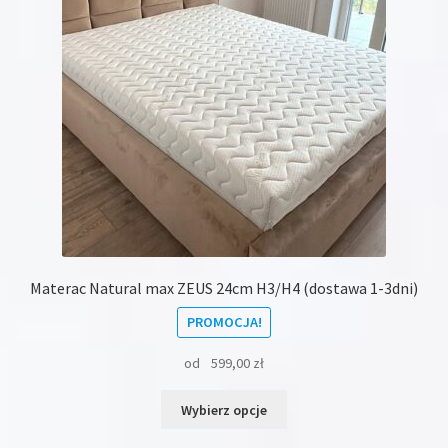
Materac Natural max ZEUS 24cm H3/H4 (dostawa 1-3dni)
PROMOCJA!
od
599,00
zł
Ten
Wybierz opcje
produkt
ma