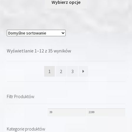
Wybierz opcje
produkt
ma
wiele
wariantów.
Opcje
można
wybrać
Wyświetlanie 1–12 z 35 wyników
na
stronie
1
2
3
produktu
Filtr Produktów
Kategorie produktów