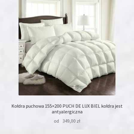
Opcje
można
wybrać
na
stronie
produktu
Kołdra puchowa 155×200 PUCH DE LUX BIEL kołdra jest
antyalergiczna
od
349,00
zł
Ten