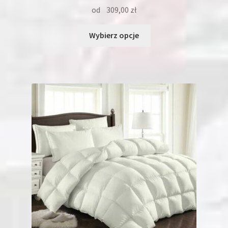
od
309,00
zł
Ten
Wybierz opcje
produkt
ma
wiele
wariantów.
Opcje
można
wybrać
na
stronie
produktu