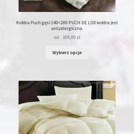
Kołdra Puch gęsi 140×200 PUCH DE LUX kołdra jest
antyalergiczna.
od
309,00
zł
Ten
Wybierz opcje
produkt
ma
wiele
wariantów.
Opcje
można
wybrać
na
stronie
produktu