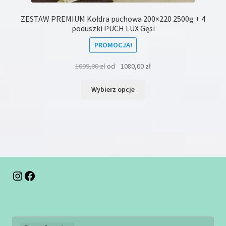
ZESTAW PREMIUM Kołdra puchowa 200×220 2500g + 4
poduszki PUCH LUX Gęsi
PROMOCJA!
1099,00
zł
od
1080,00
zł
Ten
Wybierz opcje
produkt
ma
wiele
wariantów.
Opcje
można
wybrać
na
Instagram
Facebook
stronie
produktu