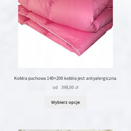
na
stronie
produktu
Kołdra puchowa 140×200 kołdra jest antyalergiczna.
od
398,00
zł
Ten
Wybierz opcje
produkt
ma
wiele
wariantów.