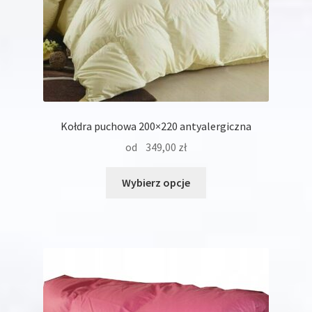
Kołdra puchowa 200×220 antyalergiczna
od
349,00
zł
Ten
Wybierz opcje
produkt
ma
wiele
wariantów.
Opcje
można
wybrać