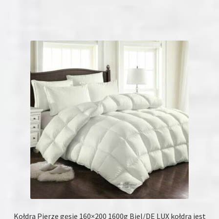
Kołdra Pierze gęsie 160×200 1600g Biel/DE LUX kołdra jest