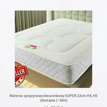
wiele
wariantów.
Opcje
można
wybrać
na
stronie
produktu
Materac sprężynowy kieszonkowy SUPER 23cm H4, H5
(dostawa 1-3dni)