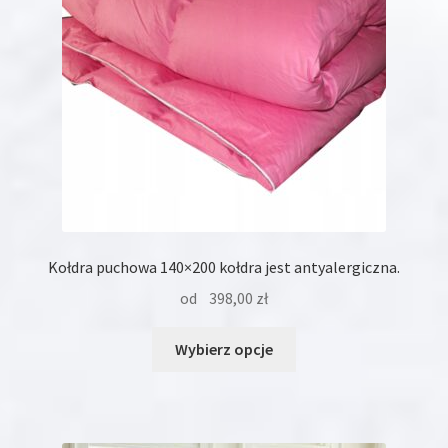
na
stronie
produktu
Kołdra puchowa 140×200 kołdra jest antyalergiczna.
od
398,00
zł
Ten
Wybierz opcje
produkt
ma
wiele
wariantów.