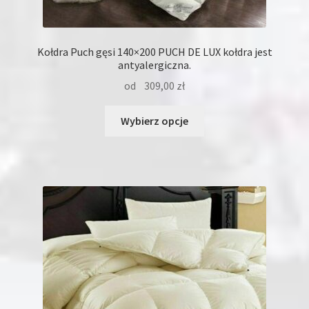
Kołdra Puch gęsi 140×200 PUCH DE LUX kołdra jest
antyalergiczna.
od
309,00
zł
Ten
Wybierz opcje
produkt
ma
wiele
wariantów.
Opcje
można
wybrać
na
stronie
produktu