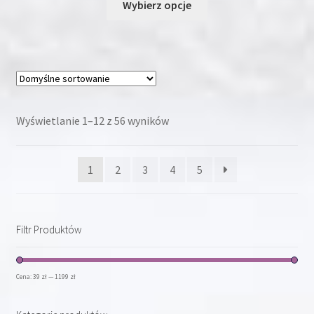
Wybierz opcje
produkt
ma
wiele
wariantów.
Opcje
można
wybrać
Wyświetlanie 1–12 z 56 wyników
na
stronie
1
2
3
4
5
produktu
Filtr Produktów
Cena:
39 zł
—
1199 zł