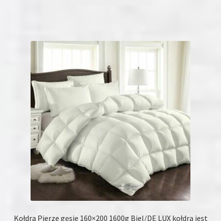
Kołdra Pierze gęsie 160×200 1600g Biel/DE LUX kołdra jest