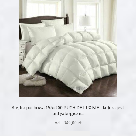
Opcje
można
wybrać
na
stronie
produktu
Kołdra puchowa 155×200 PUCH DE LUX BIEL kołdra jest
antyalergiczna
od
349,00
zł
Ten