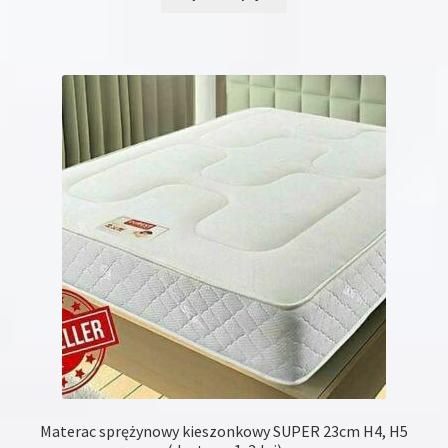
produkt
ma
wiele
wariantów.
Opcje
można
wybrać
na
stronie
produktu
Materac sprężynowy kieszonkowy SUPER 23cm H4, H5