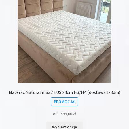
Materac Natural max ZEUS 24cm H3/H4 (dostawa 1-3dni)
PROMOCJA!
od
599,00
zł
Ten
Wybierz opcje