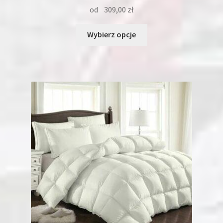
od
309,00
zł
Ten
Wybierz opcje
produkt
ma
wiele
wariantów.
Opcje
można
wybrać
na
stronie
produktu