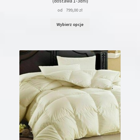
(dostawa 1-3dni)
od
799,00
zł
Ten
Wybierz opcje
produkt
ma
wiele
wariantów.
Opcje
można
wybrać
na
stronie
produktu