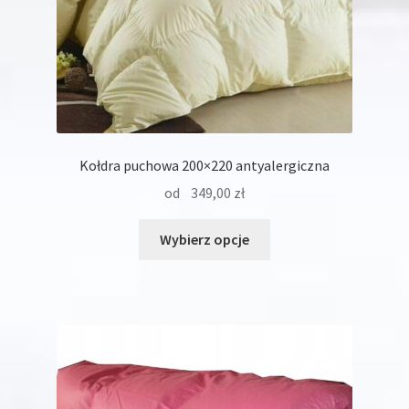
Kołdra puchowa 200×220 antyalergiczna
od
349,00
zł
Ten
Wybierz opcje
produkt
ma
wiele
wariantów.
Opcje
można
wybrać