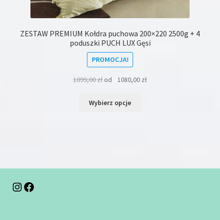
ZESTAW PREMIUM Kołdra puchowa 200×220 2500g + 4
poduszki PUCH LUX Gęsi
PROMOCJA!
1099,00
zł
od
1080,00
zł
Ten
Wybierz opcje
produkt
ma
wiele
wariantów.
Opcje
można
wybrać
na
Instagram
Facebook
stronie
produktu