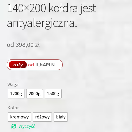
140×200 kołdra jest
antyalergiczna.
od
398,00
zł
raty
11,54
PLN
od
Waga
1200g
2000g
2500g
Kolor
kremowy
różowy
biały
Wyczyść