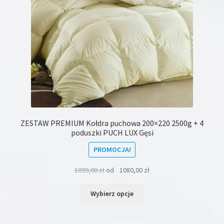
produktu
ZESTAW PREMIUM Kołdra puchowa 200×220 2500g + 4
poduszki PUCH LUX Gęsi
PROMOCJA!
1099,00
zł
od
1080,00
zł
Ten
Wybierz opcje
produkt
ma
wiele