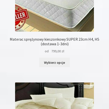
Materac sprężynowy kieszonkowy SUPER 23cm H4, H5
(dostawa 1-3dni)
od
799,00
zł
Ten
Wybierz opcje
produkt
ma
wiele
wariantów.
Opcje
można
wybrać
na
stronie