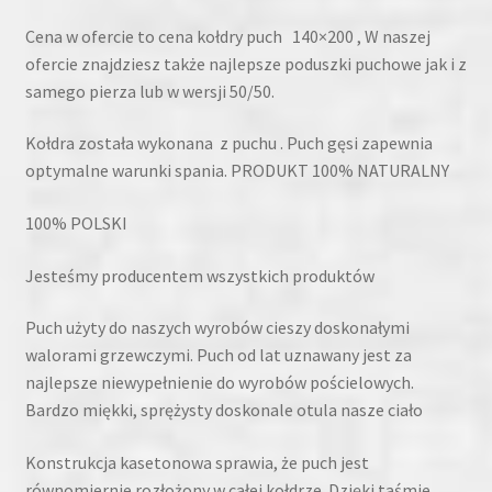
Cena w ofercie to cena kołdry puch 140×200 , W naszej
ofercie znajdziesz także najlepsze poduszki puchowe jak i z
samego pierza lub w wersji 50/50.
Kołdra została wykonana z puchu . Puch gęsi zapewnia
optymalne warunki spania. PRODUKT 100% NATURALNY
100% POLSKI
Jesteśmy producentem wszystkich produktów
Puch użyty do naszych wyrobów cieszy doskonałymi
walorami grzewczymi. Puch od lat uznawany jest za
najlepsze niewypełnienie do wyrobów pościelowych.
Bardzo miękki, sprężysty doskonale otula nasze ciało
Konstrukcja kasetonowa sprawia, że puch jest
równomiernie rozłożony w całej kołdrze. Dzięki taśmie