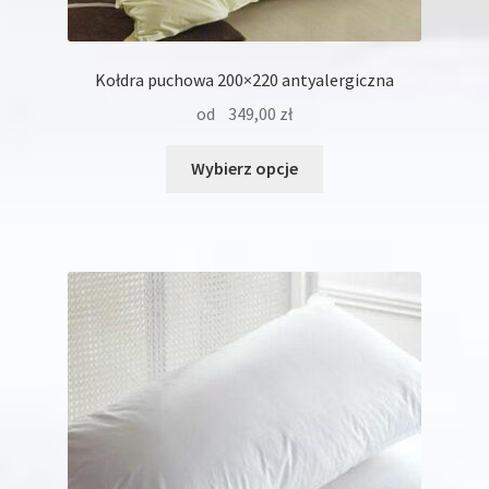
Kołdra puchowa 200×220 antyalergiczna
od
349,00
zł
Ten
Wybierz opcje
produkt
ma
wiele
wariantów.
Opcje
można
wybrać
na
stronie
produktu