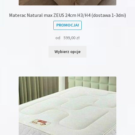
Materac Natural max ZEUS 24cm H3/H4 (dostawa 1-3dni)
PROMOCJA!
od
599,00
zł
Ten
Wybierz opcje
produkt
ma
wiele
wariantów.
Opcje
można
wybrać
na
stronie
produktu