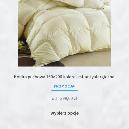
Kołdra puchowa 160×200 kołdra jest antyalergiczna.
PROMOCJA!
od
399,00
zł
Ten
Wybierz opcje
produkt
ma