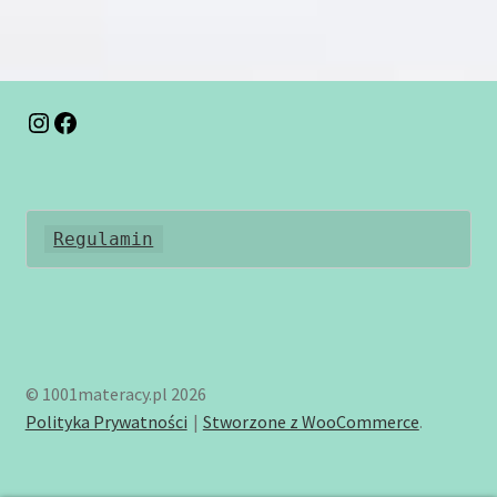
wariantów.
Opcje
można
wybrać
na
Instagram
Facebook
stronie
produktu
Regulamin
© 1001materacy.pl 2026
Polityka Prywatności
Stworzone z WooCommerce
.