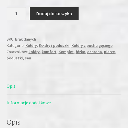
ilość
Dodaj do koszyka
Kołdra
puchowa
140x200
kołdra
SKU:
Brak danych
Kategorie:
Kołdry
,
Kołdry i poduszki
,
Kołdry z puchu gęsiego
jest
Znaczników:
kołdry
,
komfort
,
Komplet
,
łóżko
,
ochrona
,
pierze
,
antyalergiczna.
poduszki
,
sen
Opis
Informacje dodatkowe
Opis