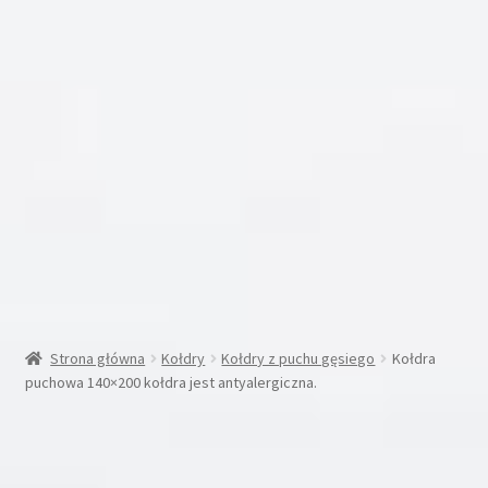
Inne
Moje konto
Koszyk
Blog
Kontakt
O nas
Strona główna
Kołdry
Kołdry z puchu gęsiego
Kołdra
puchowa 140×200 kołdra jest antyalergiczna.