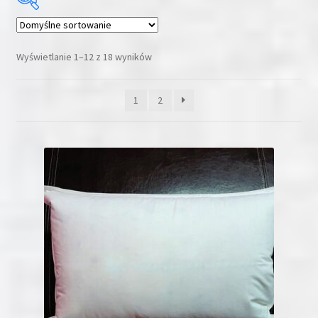
Cena:
59 zł
—
1099 zł
Wyświetlanie 1–12 z 18 wyników
1
2
Promocja
(2)