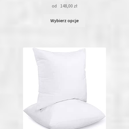
od
148,00
zł
Ten
Wybierz opcje
produkt
ma
wiele
wariantów.
Opcje
można
wybrać
na
stronie
produktu