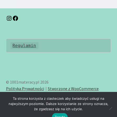
można
wybrać
na
Instagram
Facebook
stronie
produktu
Regulamin
© 1001materacy.pl 2026
Polityka Prywatności
Stworzone z WooCommerce
.
Ta strona korzysta z ciasteczek aby świadczyć usługi na
najwyższym poziomie. Dalsze korzystanie ze strony oznacza,
że zgadzasz się na ich użycie.
0
Zgoda