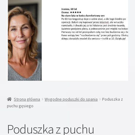
Pierze gęsie/puch gęsi
Pierze gęsie
Poduszki puchowe
Poduszki antyalergiczne
Produkty premium
Rozwiń
Inne
menu
Strona główna
Wygodne poduszki do spania
Poduszka z
potom
Rozwiń
Moje konto
puchu gęsiego
menu
potom
Koszyk
Poduszka z puchu
Blog