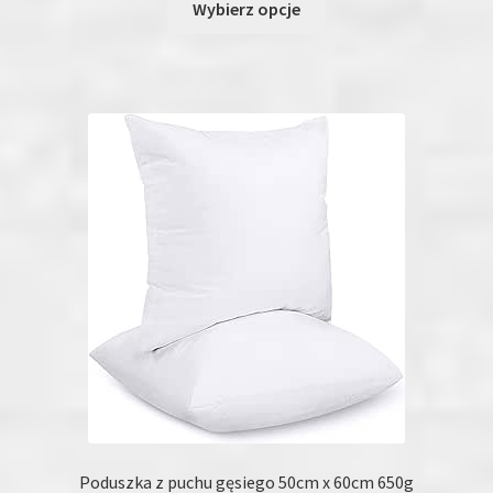
Wybierz opcje
produkt
ma
wiele
wariantów.
Opcje
można
wybrać
na
stronie
produktu
Poduszka z puchu gęsiego 50cm x 60cm 650g