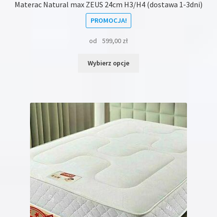
Materac Natural max ZEUS 24cm H3/H4 (dostawa 1-3dni)
PROMOCJA!
od
599,00
zł
Ten
Wybierz opcje
produkt
ma
wiele
wariantów.
Opcje
można
wybrać
na
stronie
produktu