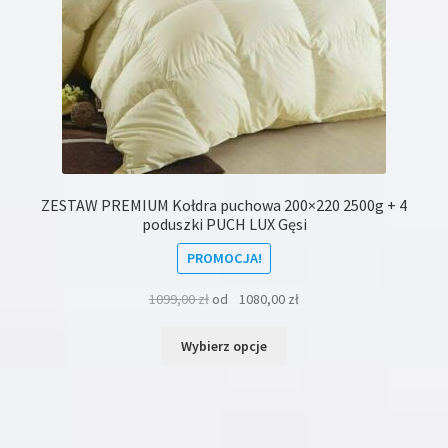
ZESTAW PREMIUM Kołdra puchowa 200×220 2500g + 4
poduszki PUCH LUX Gęsi
PROMOCJA!
1099,00
zł
od
1080,00
zł
Ten
Wybierz opcje
produkt
ma
wiele
wariantów.
Opcje