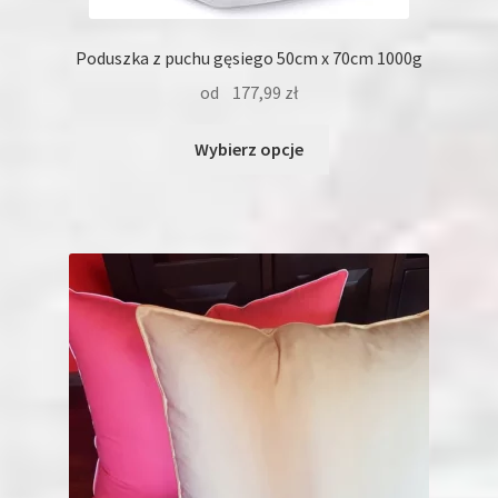
Poduszka z puchu gęsiego 50cm x 70cm 1000g
od
177,99
zł
Ten
Wybierz opcje
produkt
ma
wiele
wariantów.
Opcje
można
wybrać
na
stronie
produktu