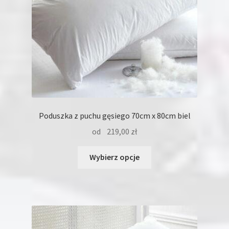
produktu
Poduszka z puchu gęsiego 70cm x 80cm biel
od
219,00
zł
Ten
Wybierz opcje
produkt
ma
wiele
wariantów.
Opcje
można