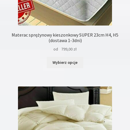
Materac sprężynowy kieszonkowy SUPER 23cm H4, H5
(dostawa 1-3dni)
od
799,00
zł
Ten
Wybierz opcje
produkt
ma
wiele
wariantów.
Opcje
można
wybrać
na
stronie
produktu