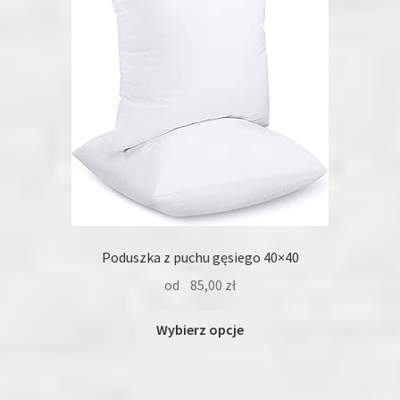
Poduszka z puchu gęsiego 40×40
od
85,00
zł
Ten
Wybierz opcje
produkt
ma
wiele