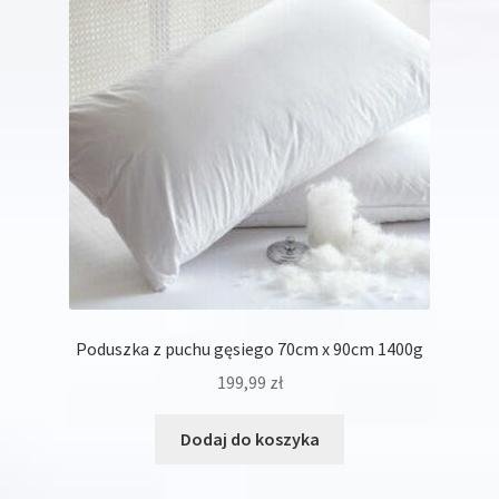
wybrać
na
stronie
produktu
Poduszka z puchu gęsiego 70cm x 90cm 1400g
199,99
zł
Dodaj do koszyka