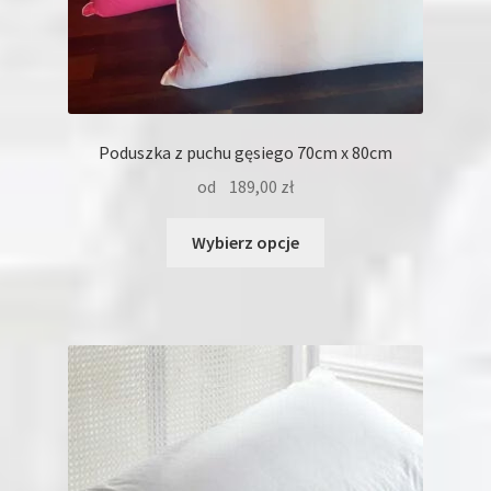
Poduszka z puchu gęsiego 70cm x 80cm
od
189,00
zł
Ten
Wybierz opcje
produkt
ma
wiele
wariantów.
Opcje
można
wybrać
na
stronie