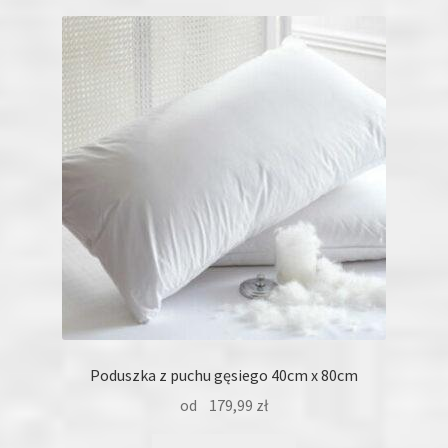
wariantów.
Opcje
można
wybrać
na
stronie
produktu
Poduszka z puchu gęsiego 40cm x 80cm
od
179,99
zł
Ten