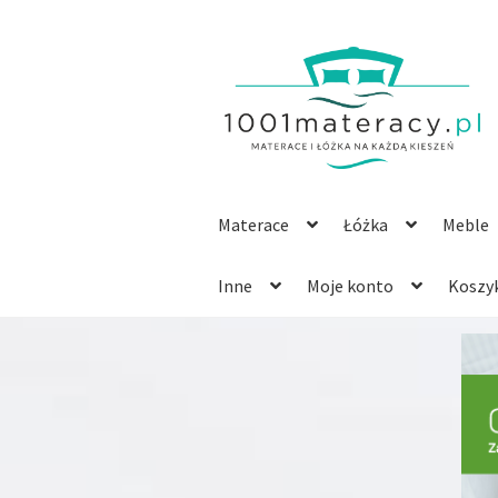
Przejdź
Przejdź
do
do
nawigacji
treści
Materace
Łóżka
Meble
Inne
Moje konto
Koszy