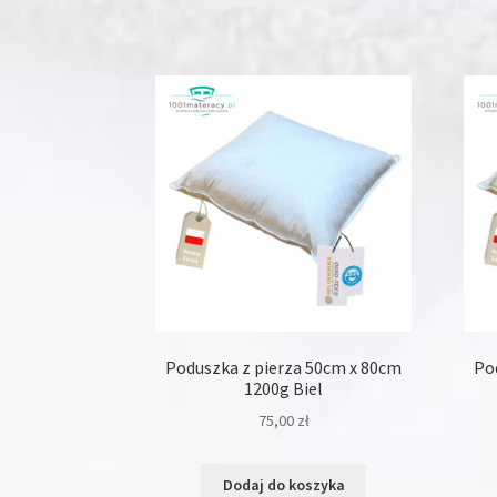
ma
wiele
wariantów.
Opcje
można
wybrać
na
stronie
produktu
Poduszka z pierza 50cm x 80cm
Po
1200g Biel
75,00
zł
Dodaj do koszyka