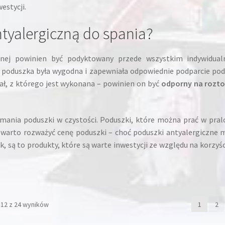
estycji.
tyalergiczną do spania?
znej powinien być podyktowany przede wszystkim indywidual
y poduszka była wygodna i zapewniała odpowiednie podparcie po
ał, z którego jest wykonana – powinien on być
odporny na rozto
mania poduszki w czystości. Poduszki, które można prać w pral
e warto rozważyć cenę poduszki – choć poduszki antyalergiczne
 są to produkty, które są warte inwestycji ze względu na korzyśc
–12 z 24 wyników
1
2