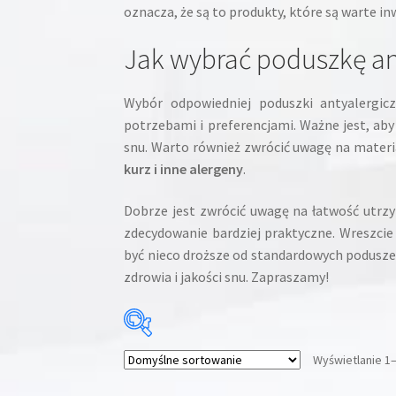
oznacza, że są to produkty, które są warte inw
Jak wybrać poduszkę an
Wybór odpowiedniej poduszki antyalergic
potrzebami i preferencjami. Ważne jest, ab
snu. Warto również zwrócić uwagę na materi
kurz i inne alergeny
.
Dobrze jest zwrócić uwagę na łatwość utrzy
zdecydowanie bardziej praktyczne. Wreszci
być nieco droższe od standardowych poduszek,
zdrowia i jakości snu. Zapraszamy!
Wyświetlanie 1
Cena:
59 zł
—
1099 zł