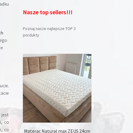
padku
Nasze top sellers!!!
Poznaj nasze najlepsze TOP 3
ch
pordukty
jego
ce
ucie.
tacie
o jest
i, co
e, co
Materac Natural max ZEUS 24cm