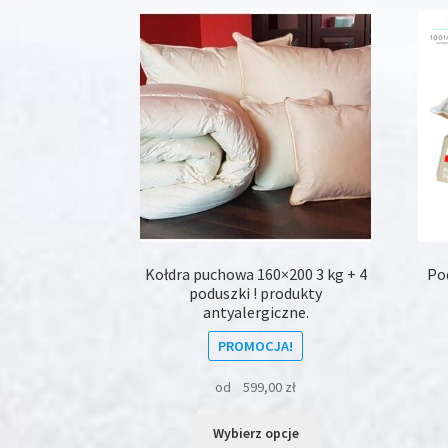
Promocja
(3)
Kołdra puchowa 160×200 3 kg + 4
Po
poduszki ! produkty
antyalergiczne.
PROMOCJA!
od
599,00
zł
Ten
Wybierz opcje
produkt