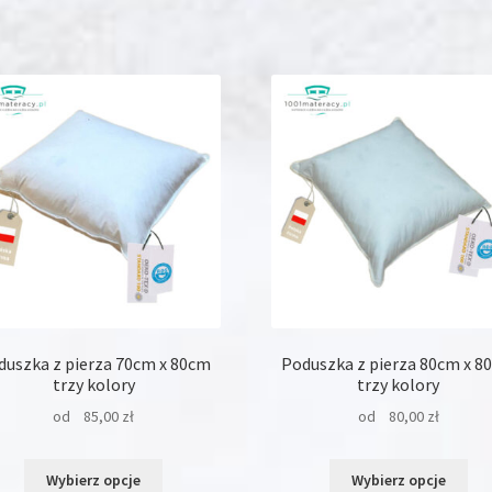
duszka z pierza 70cm x 80cm
Poduszka z pierza 80cm x 8
trzy kolory
trzy kolory
od
85,00
zł
od
80,00
zł
Ten
Ten
Wybierz opcje
Wybierz opcje