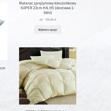
Materac sprężynowy kieszonkowy
SUPER 23cm H4, H5 (dostawa 1-
3dni)
od
799,00
zł
Ten
Wybierz opcje
produkt
ma
wiele
wariantów.
Opcje
można
wybrać
na
0cm
stronie
produktu