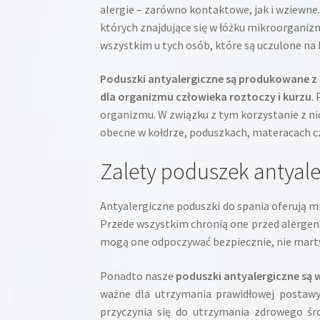
alergie – zarówno kontaktowe, jak i wziewne
których znajdujące się w łóżku mikroorganiz
wszystkim u tych osób, które są uczulone na 
Poduszki antyalergiczne są produkowane z 
dla organizmu człowieka roztoczy i kurzu
.
organizmu. W związku z tym korzystanie z nic
obecne w kołdrze, poduszkach, materacach cz
Zalety poduszek antyal
Antyalergiczne poduszki do spania oferują m
Przede wszystkim chronią one przed alergenam
mogą one odpoczywać bezpiecznie, nie martwi
Ponadto nasze
poduszki antyalergiczne są 
ważne dla utrzymania prawidłowej postawy
przyczynia się do utrzymania zdrowego śro