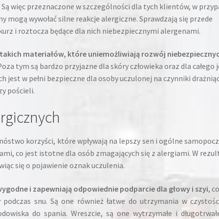
. Są więc przeznaczone w szczególności dla tych klientów, w przy
my mogą wywołać silne reakcje alergiczne. Sprawdzają się przede
kurz i roztocza będące dla nich niebezpiecznymi alergenami.
takich materiałów, które uniemożliwiają rozwój niebezpieczny
 Poza tym są bardzo przyjazne dla skóry człowieka oraz dla całego 
h jest w pełni bezpieczne dla osoby uczulonej na czynniki drażnią
y pościeli.
ergicznych
nóstwo korzyści, które wpływają na lepszy sen i ogólne samopocz
i, co jest istotne dla osób zmagających się z alergiami. W rezul
ąc się o pojawienie oznak uczulenia.
wygodne i zapewniają odpowiednie podparcie dla głowy i szyi
, c
 podczas snu. Są one również łatwe do utrzymania w czystośc
dowiska do spania. Wreszcie, są one wytrzymałe i długotrwał