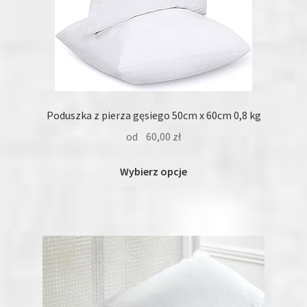
Poduszka z pierza gęsiego 50cm x 60cm 0,8 kg
od
60,00
zł
Ten
Wybierz opcje
produkt
ma
wiele
wariantów.
Opcje
można
wybrać
na