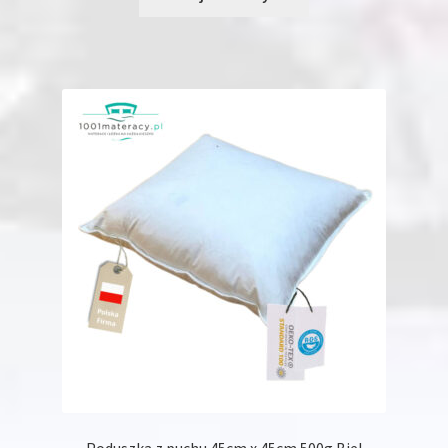
Poduszka z puchu 45cm x 45cm 500g Biel