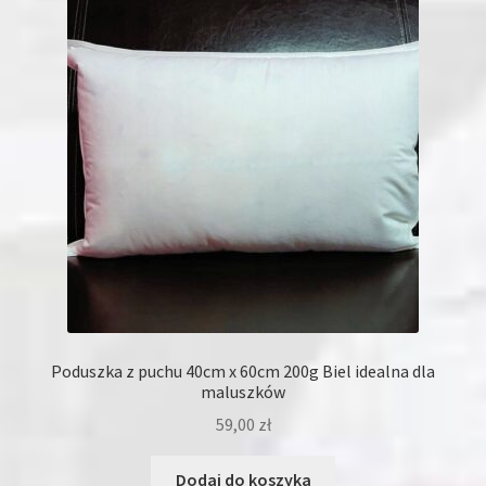
Opcje
można
wybrać
na
stronie
produktu
Poduszka z puchu 40cm x 60cm 200g Biel idealna dla
maluszków
59,00
zł
Dodaj do koszyka