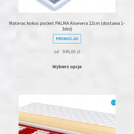
Materac kokos pocket PALMA Aloevera 22cm (dostawa 1-
3dni)
PROMOCJA!
od
949,00
zł
Ten
Wybierz opcje
produkt
ma
wiele
wariantów.
Opcje
można
wybrać
na
stronie