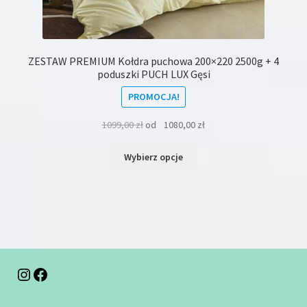
ZESTAW PREMIUM Kołdra puchowa 200×220 2500g + 4
poduszki PUCH LUX Gęsi
PROMOCJA!
1099,00
zł
od
1080,00
zł
Ten
Wybierz opcje
produkt
ma
wiele
wariantów.
Opcje
można
wybrać
na
Instagram
Facebook
stronie
produktu