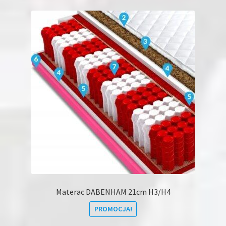
wariantów.
Opcje
można
wybrać
na
stronie
produktu
Materac DABENHAM 21cm H3/H4
PROMOCJA!