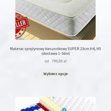
Materac sprężynowy kieszonkowy SUPER 23cm H4, H5
(dostawa 1-3dni)
od
799,00
zł
Ten
Wybierz opcje
produkt
ma
wiele
wariantów.
Opcje
można