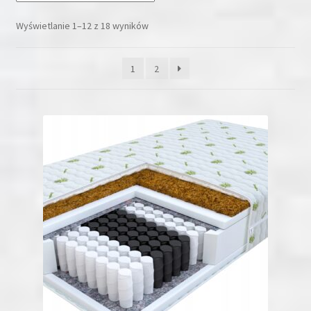
Cena:
369 zł
—
1999 zł
Wyświetlanie 1–12 z 18 wyników
1
2
Promocja
(7)