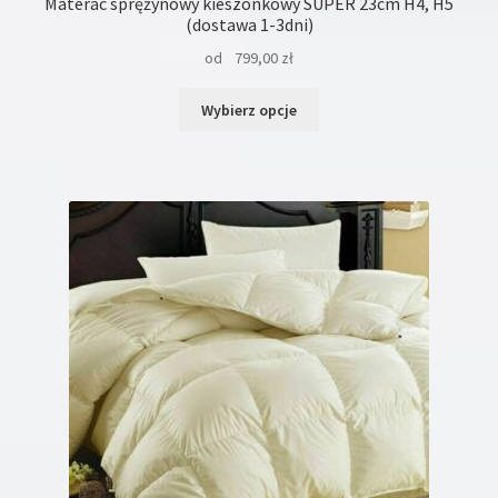
Materac sprężynowy kieszonkowy SUPER 23cm H4, H5
(dostawa 1-3dni)
od
799,00
zł
Ten
Wybierz opcje
produkt
ma
wiele
wariantów.
Opcje
można
wybrać
na
stronie
produktu