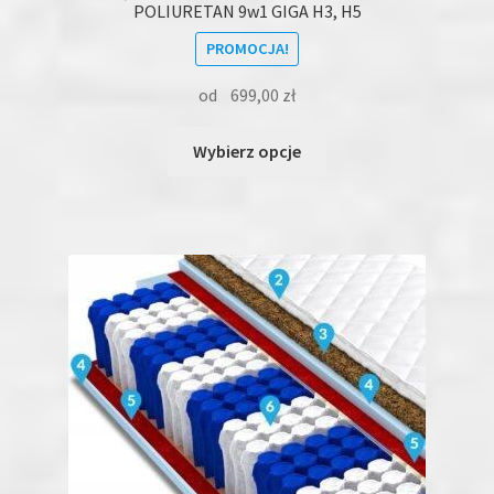
POLIURETAN 9w1 GIGA H3, H5
PROMOCJA!
od
699,00
zł
Ten
Wybierz opcje
produkt
ma
wiele
wariantów.
Opcje
można
wybrać
na
stronie
produktu