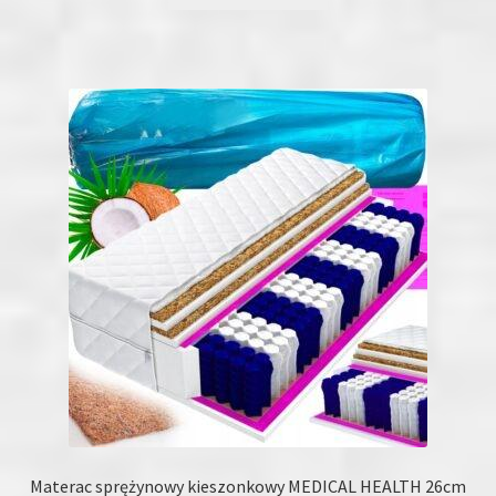
produkt
ma
wiele
wariantów.
Opcje
można
wybrać
na
stronie
produktu
Materac sprężynowy kieszonkowy MEDICAL HEALTH 26cm