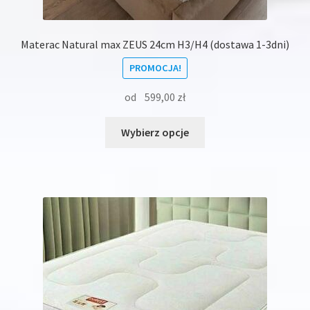
Materac Natural max ZEUS 24cm H3/H4 (dostawa 1-3dni)
PROMOCJA!
od
599,00
zł
Ten
Wybierz opcje
produkt
ma
wiele
wariantów.
Opcje
można
wybrać
na
stronie
produktu