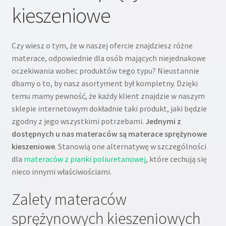
kieszeniowe
menu
potom
Rozwiń
Moje konto
menu
Czy wiesz o tym, że w naszej ofercie znajdziesz różne
potom
Koszyk
materace, odpowiednie dla osób mających niejednakowe
oczekiwania wobec produktów tego typu? Nieustannie
Blog
dbamy o to, by nasz asortyment był kompletny. Dzięki
temu mamy pewność, że każdy klient znajdzie w naszym
Kontakt
sklepie internetowym dokładnie taki produkt, jaki będzie
zgodny z jego wszystkimi potrzebami.
Jednymi z
O nas
dostępnych u nas materaców są materace sprężynowe
kieszeniowe
. Stanowią one alternatywę w szczególności
dla
materaców z pianki poliuretanowej
, które cechują się
nieco innymi właściwościami.
Zalety materaców
sprężynowych kieszeniowych