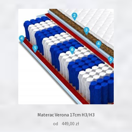
wariantów.
Opcje
można
wybrać
na
stronie
produktu
Materac Verona 17cm H3/H3
od
449,00
zł