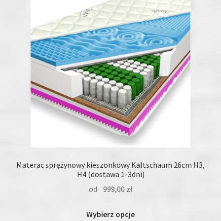
można
wybrać
na
stronie
produktu
Materac sprężynowy kieszonkowy Kaltschaum 26cm H3,
H4 (dostawa 1-3dni)
od
999,00
zł
Ten
Wybierz opcje