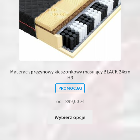
produktu
Materac sprężynowy kieszonkowy masujący BLACK 24cm
H3
PROMOCJA!
od
899,00
zł
Ten
Wybierz opcje
produkt
ma
wiele