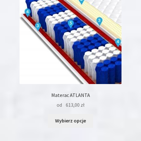
wybrać
na
stronie
produktu
Materac ATLANTA
od
613,00
zł
Ten
Wybierz opcje
produkt
ma
wiele