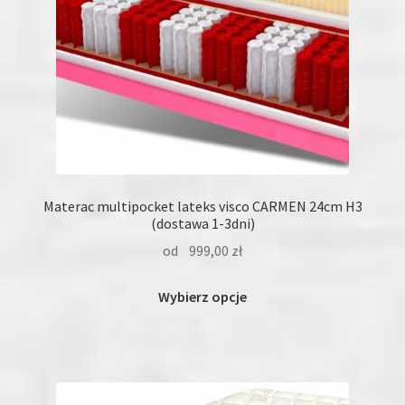
produktu
Materac multipocket lateks visco CARMEN 24cm H3
(dostawa 1-3dni)
od
999,00
zł
Ten
Wybierz opcje
produkt
ma
wiele
wariantów.
Opcje