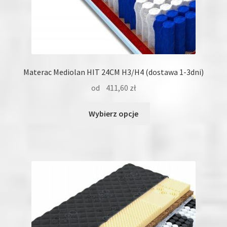
Materac Mediolan HIT 24CM H3/H4 (dostawa 1-3dni)
od
411,60
zł
Ten
Wybierz opcje
produkt
ma
wiele
wariantów.
Opcje
można
wybrać
na
stronie