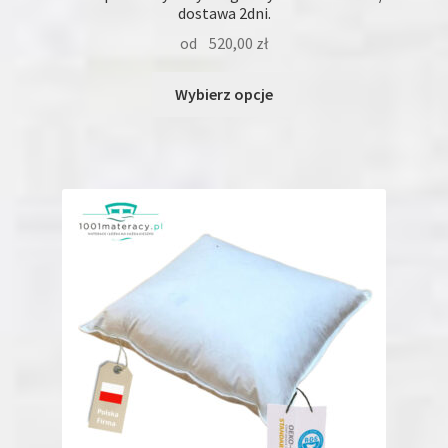
dostawa 2dni.
od
520,00
zł
Ten
Wybierz opcje
produkt
ma
wiele
wariantów.
Opcje
można
wybrać
na
stronie
produktu