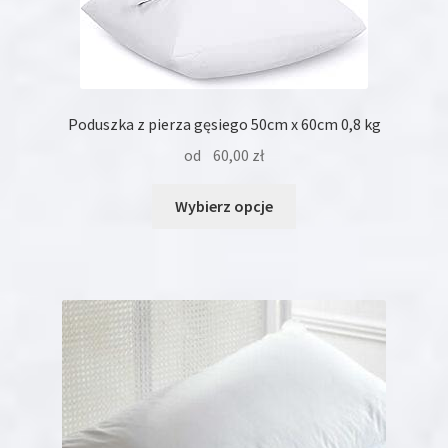
Poduszka z pierza gęsiego 50cm x 60cm 0,8 kg
od
60,00
zł
Ten
Wybierz opcje
produkt
ma
wiele
wariantów.
Opcje
można
wybrać
na
stronie
produktu