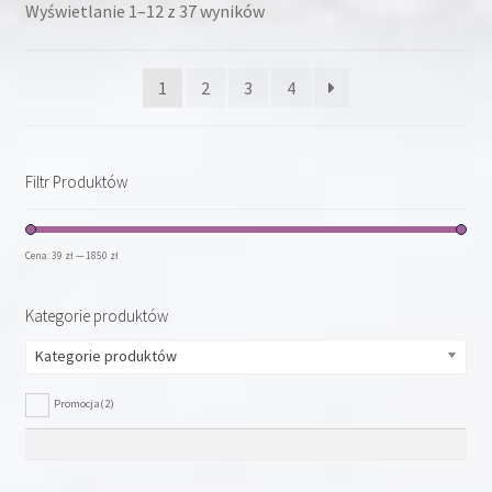
wybrać
Wyświetlanie 1–12 z 37 wyników
na
stronie
1
2
3
4
produktu
Filtr Produktów
Cena:
39 zł
—
1850 zł
Kategorie produktów
Kategorie produktów
Promocja
(2)