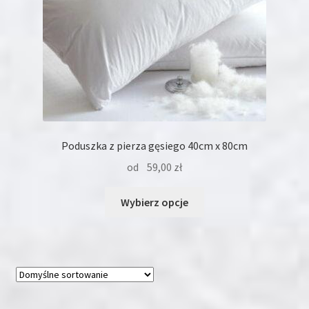
Poduszka z pierza gęsiego 40cm x 80cm
od
59,00
zł
Ten
Wybierz opcje
produkt
ma
wiele
wariantów.
Opcje
można