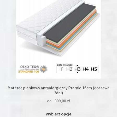
można
wybrać
na
stronie
produktu
Materac piankowy antyalergiczny Premio 16cm (dostawa
2dni)
od
399,00
zł
Ten
Wybierz opcje