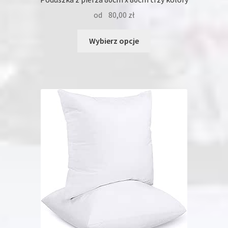
od
80,00
zł
Ten
Wybierz opcje
produkt
ma
wiele
wariantów.
Opcje
można
wybrać
na
stronie
produktu