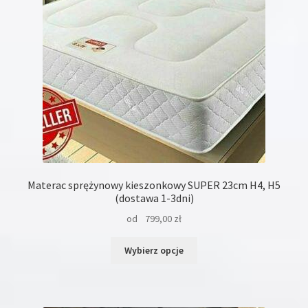
stronie
produktu
Materac sprężynowy kieszonkowy SUPER 23cm H4, H5
(dostawa 1-3dni)
od
799,00
zł
Ten
Wybierz opcje
produkt
ma
wiele
wariantów.