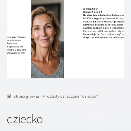
Rozwiń
Inne
menu
potom
Rozwiń
Moje konto
menu
potom
Koszyk
Blog
Kontakt
O nas
Strona główna
Produkty oznaczone “dziecko”
dziecko