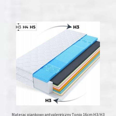
produkt
ma
wiele
wariantów.
Opcje
można
wybrać
na
stronie
produktu
Materac piankowy antyalergiczny Tonio 16cm H3/H3