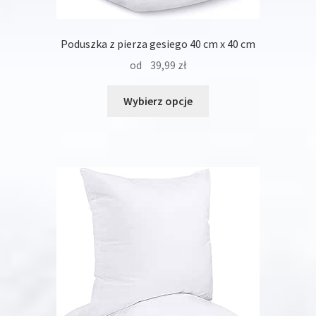
Poduszka z pierza gesiego 40 cm x 40 cm
od
39,99
zł
Ten
Wybierz opcje
produkt
ma
wiele
wariantów.
Opcje
można
wybrać
na
stronie
produktu