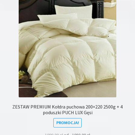
Opcje
można
wybrać
na
stronie
produktu
ZESTAW PREMIUM Kołdra puchowa 200×220 2500g + 4
poduszki PUCH LUX Gęsi
PROMOCJA!