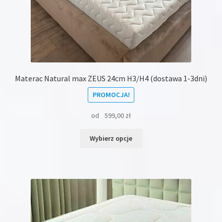
Materac Natural max ZEUS 24cm H3/H4 (dostawa 1-3dni)
PROMOCJA!
od
599,00
zł
Ten
Wybierz opcje
produkt
ma
wiele
wariantów.
Opcje
można
wybrać
na