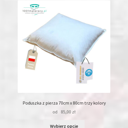
Poduszka z pierza 70cm x 80cm trzy kolory
od
85,00
zł
Ten
Wybierz opcje