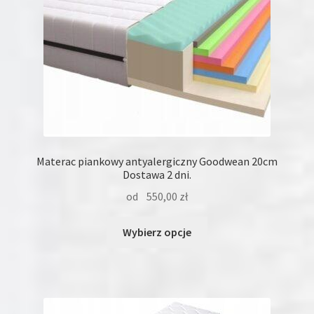
Materac piankowy antyalergiczny Goodwean 20cm
Dostawa 2 dni.
od
550,00
zł
Ten
Wybierz opcje
produkt
ma
wiele
wariantów.
Opcje