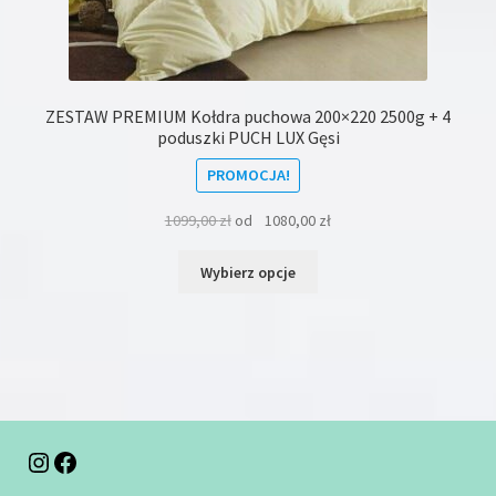
ZESTAW PREMIUM Kołdra puchowa 200×220 2500g + 4
poduszki PUCH LUX Gęsi
PROMOCJA!
1099,00
zł
od
1080,00
zł
Ten
Wybierz opcje
produkt
ma
wiele
wariantów.
Opcje
można
wybrać
na
Instagram
Facebook
stronie