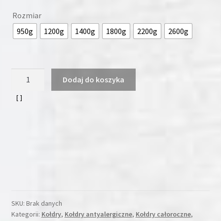
Rozmiar
950g
1200g
1400g
1800g
2200g
2600g
ilość
Dodaj do koszyka
Kołdra
puchowa
155x220
PUCH
DE
LUX
BIEL
kołdra
jest
antyalergiczna.
SKU:
Brak danych
Kategorii:
Kołdry
,
Kołdry antyalergiczne
,
Kołdry całoroczne
,