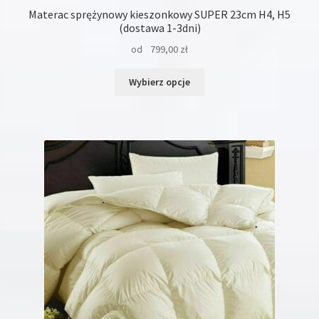
Materac sprężynowy kieszonkowy SUPER 23cm H4, H5
(dostawa 1-3dni)
od
799,00
zł
Ten
Wybierz opcje
produkt
ma
wiele
wariantów.
Opcje
można
wybrać
na
stronie
produktu