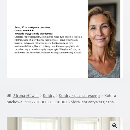
Rozwiń
Inne
menu
potom
Rozwiń
Moje konto
menu
potom
Koszyk
Blog
Kontakt
O nas
Strona główna
Kołdry
Kołdry z puchu gęsiego
Kołdra
puchowa 155×220 PUCH DE LUX BIEL kołdra jest antyalergiczna.