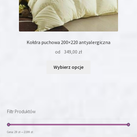
Kołdra puchowa 200×220 antyalergiczna
od
349,00
zł
Ten
Wybierz opcje
produkt
ma
wiele
wariantów.
Opcje
można
Filtr Produktów
wybrać
na
stronie
Cena:
29 zł
—
2199 zł