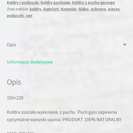
Kołdry i poduszki
,
Kołdry puchowe
,
Kołdry z puchu gęsiego
Znaczników:
kołdry
,
komfort
,
Komplet
,
łóżko
,
ochrona
,
pierze
,
poduszki
,
sen
Opis
Informacje dodatkowe
Opis
155×220
Kołdra została wykonana z puchu . Puch gęsi zapewnia
optymalne warunki spania. PRODUKT 100% NATURALNY