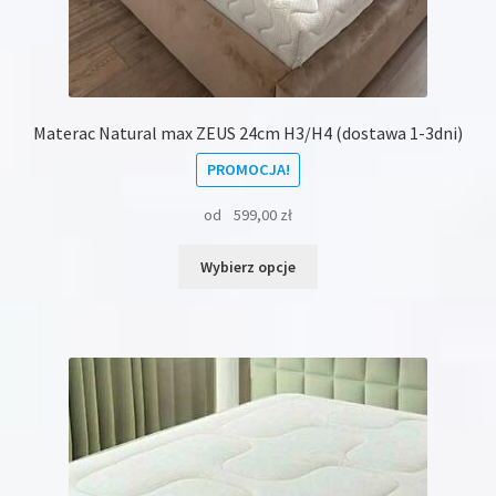
Materac Natural max ZEUS 24cm H3/H4 (dostawa 1-3dni)
PROMOCJA!
od
599,00
zł
Ten
Wybierz opcje
produkt
ma
wiele
wariantów.
Opcje
można
wybrać
na
stronie