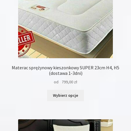
produktu
Materac sprężynowy kieszonkowy SUPER 23cm H4, H5
(dostawa 1-3dni)
od
799,00
zł
Ten
Wybierz opcje
produkt
ma
wiele
wariantów.
Opcje