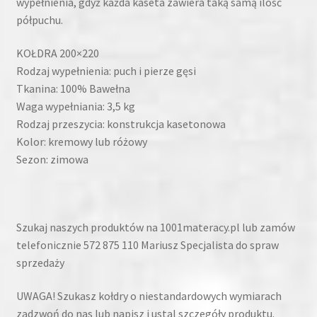
wypełnienia, gdyż każda kaseta zawiera taką samą ilość
półpuchu.
KOŁDRA 200×220
Rodzaj wypełnienia: puch i pierze gęsi
Tkanina: 100% Bawełna
Waga wypełniania: 3,5 kg
Rodzaj przeszycia: konstrukcja kasetonowa
Kolor: kremowy lub różowy
Sezon: zimowa
Szukaj naszych produktów na 1001materacy.pl lub zamów
telefonicznie 572 875 110 Mariusz Specjalista do spraw
sprzedaży
UWAGA! Szukasz kołdry o niestandardowych wymiarach
zadzwoń do nas lub napisz i ustal szczegóły produktu.