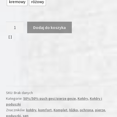
kremowy
różowy
ilość
Dodaj do koszyka
Kołdra
puchowa
200x220
3,5
kg
50%
PUCH
i
50%
PIERZE
SKU:
Brak danych
Kategorie:
50%/50% puch gęsi/pierze gęsie
,
Kołdry
,
Kołdry i
poduszki
Znaczników:
kołdry
,
komfort
,
Komplet
,
łóżko
,
ochrona
,
pierze
,
poduszki
,
sen