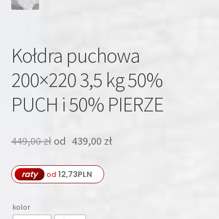
Kołdra puchowa
200×220 3,5 kg 50%
PUCH i 50% PIERZE
449,00
zł
od
439,00
zł
raty
12,73
PLN
od
kolor