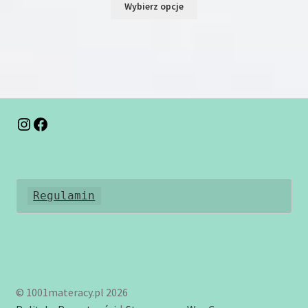
Wybierz opcje
produkt
ma
wiele
wariantów.
Opcje
można
wybrać
na
Instagram
Facebook
stronie
produktu
Regulamin
© 1001materacy.pl 2026