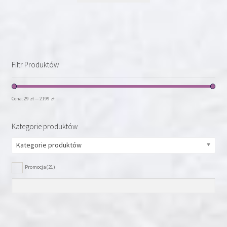
ma
wiele
wariantów.
Opcje
można
Filtr Produktów
wybrać
na
stronie
Cena:
29 zł
—
2199 zł
produktu
Kategorie produktów
Kategorie produktów
Promocja
(21)