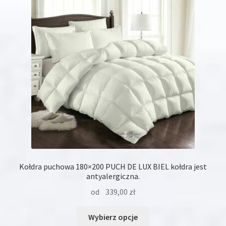
można
wybrać
na
stronie
produktu
Kołdra puchowa 180×200 PUCH DE LUX BIEL kołdra jest
antyalergiczna.
od
339,00
zł
Ten
Wybierz opcje
produkt