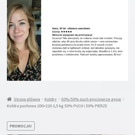
Rozwiń
Inne
menu
potom
Rozwiń
Moje konto
menu
potom
Koszyk
Blog
Kontakt
O nas
Strona główna
Kołdry
50%/50% puch gęsi/pierze gęsie
Kołdra puchowa 200×220 3,5 kg 50% PUCH i 50% PIERZE
PROMOCJA!