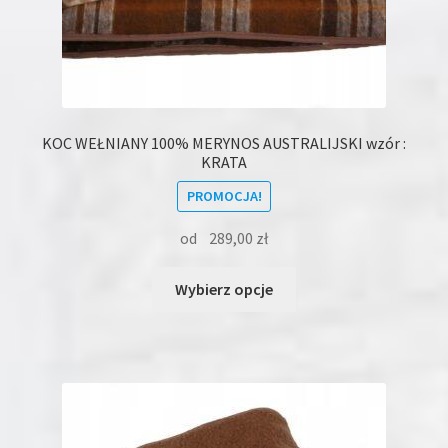
KOC WEŁNIANY 100% MERYNOS AUSTRALIJSKI wzór :
KRATA
PROMOCJA!
od
289,00
zł
Ten
Wybierz opcje
produkt
ma
wiele
wariantów.
Opcje
można