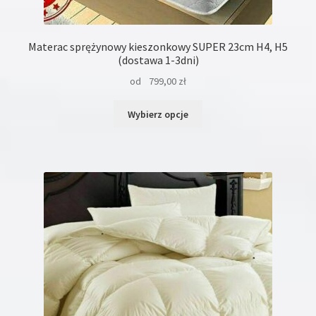
Materac sprężynowy kieszonkowy SUPER 23cm H4, H5
(dostawa 1-3dni)
od
799,00
zł
Ten
Wybierz opcje
produkt
ma
wiele
wariantów.
Opcje
można
wybrać
na
stronie
produktu