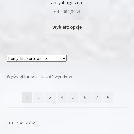
antyalergiczna.
od
309,00
zł
Ten
Wybierz opcje
produkt
ma
wiele
wariantów.
Opcje
można
wybrać
Wyświetlanie 1–12 z 84 wyników
na
stronie
1
2
3
4
5
6
7
produktu
Filtr Produktów