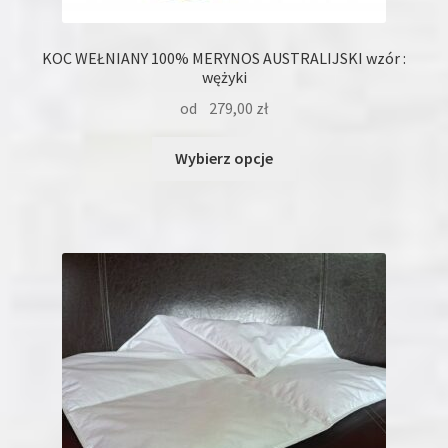
KOC WEŁNIANY 100% MERYNOS AUSTRALIJSKI wzór :
wężyki
od
279,00
zł
Ten
Wybierz opcje
produkt
ma
wiele
wariantów.
Opcje
można
wybrać
na
stronie
produktu