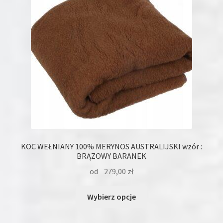
wybrać
na
stronie
produktu
KOC WEŁNIANY 100% MERYNOS AUSTRALIJSKI wzór :
BRĄZOWY BARANEK
od
279,00
zł
Ten
Wybierz opcje
produkt
ma