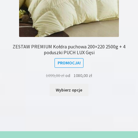
ZESTAW PREMIUM Kołdra puchowa 200×220 2500g + 4
poduszki PUCH LUX Gęsi
PROMOCJA!
1099,00
zł
od
1080,00
zł
Ten
Wybierz opcje
produkt
ma
wiele
wariantów.
Opcje
można
wybrać