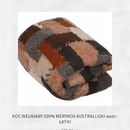
wiele
wariantów.
Opcje
można
wybrać
na
stronie
produktu
KOC WEŁNIANY 100% MERYNOS AUSTRALIJSKI wzór :
ŁATKI