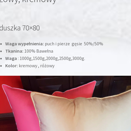
duszka 70×80
Waga wypełnienia:
puch i pierze gęsie 50%/50%
Tkanina:
100% Bawełna
Waga
: 1000g,1500g,2000g,2500g,3000g.
Kolor:
kremowy , różowy