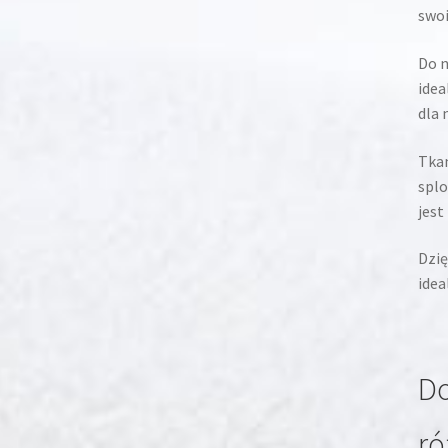
swoi
Do n
idea
dla 
Tkan
spl
jest
Dzię
idea
Do
ró