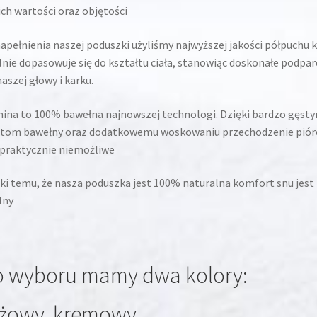
ch wartości oraz objętości
apełnienia naszej poduszki użyliśmy najwyższej jakości półpuchu 
lnie dopasowuje się do kształtu ciała, stanowiąc doskonałe podpar
naszej głowy i karku.
ina to 100% bawełna najnowszej technologi. Dzięki bardzo gęst
otom bawełny oraz dodatkowemu woskowaniu przechodzenie piór
 praktycznie niemożliwe
ki temu, że nasza poduszka jest 100% naturalna komfort snu jest
lny
 wyboru mamy dwa kolory:
żowy, kremowy