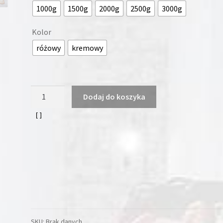
1000g
1500g
2000g
2500g
3000g
Kolor
różowy
kremowy
ilość
Dodaj do koszyka
Poduszka
z
puchu
i
pierza
gęsiego
70cm
x
80cm
SKU:
Brak danych