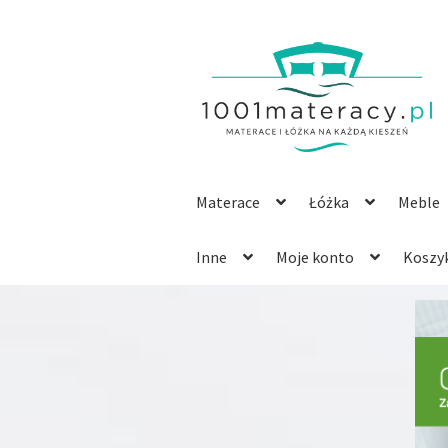
Przejdź
Przejdź
do
do
nawigacji
treści
Materace
Łóżka
Meble
Inne
Moje konto
Koszy