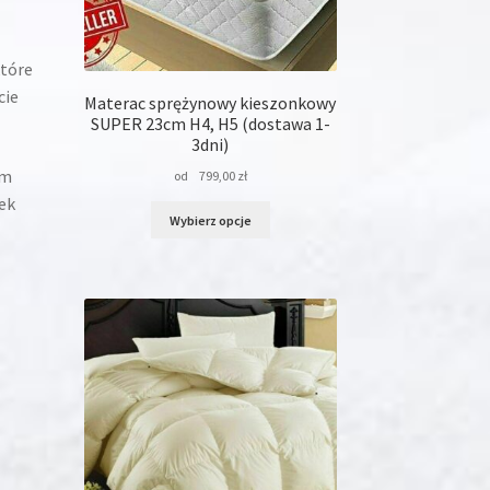
które
cie
Materac sprężynowy kieszonkowy
SUPER 23cm H4, H5 (dostawa 1-
3dni)
ym
od
799,00
zł
ek
Ten
Wybierz opcje
produkt
ma
wiele
wariantów.
Opcje
można
wybrać
na
stronie
produktu