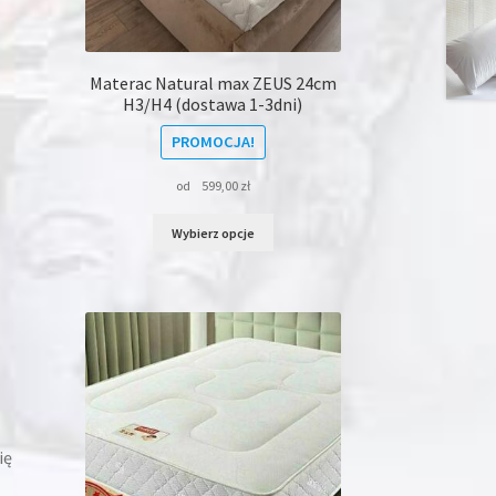
,
Materac Natural max ZEUS 24cm
H3/H4 (dostawa 1-3dni)
PROMOCJA!
od
599,00
zł
Ten
Wybierz opcje
produkt
ma
wiele
wariantów.
Opcje
można
wybrać
na
stronie
produktu
ię