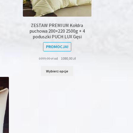
ZESTAW PREMIUM Kołdra
puchowa 200×220 2500g + 4
poduszki PUCH LUX Gęsi
PROMOCJA!
1099,00
zł
od
1080,00
zł
Ten
Wybierz opcje
produkt
ma
wiele
wariantów.
Opcje
można
wybrać
na
stronie
produktu