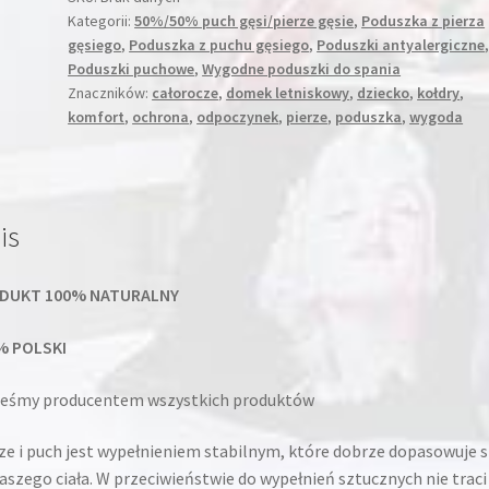
Kategorii:
50%/50% puch gęsi/pierze gęsie
,
Poduszka z pierza
gęsiego
,
Poduszka z puchu gęsiego
,
Poduszki antyalergiczne
Poduszki puchowe
,
Wygodne poduszki do spania
Znaczników:
całorocze
,
domek letniskowy
,
dziecko
,
kołdry
,
komfort
,
ochrona
,
odpoczynek
,
pierze
,
poduszka
,
wygoda
is
DUKT 100% NATURALNY
% POLSKI
teśmy producentem wszystkich produktów
ze i puch jest wypełnieniem stabilnym, które dobrze dopasowuje s
aszego ciała. W przeciwieństwie do wypełnień sztucznych nie traci