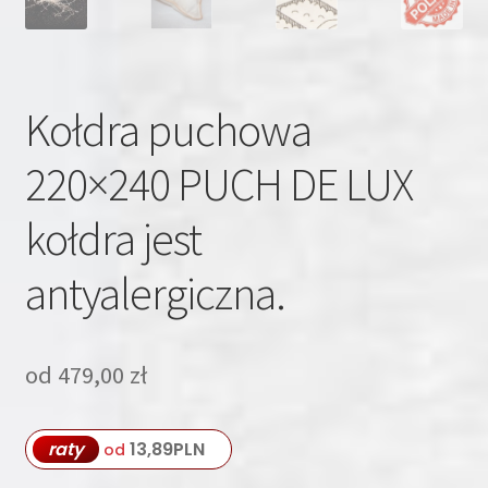
Kołdra puchowa
220×240 PUCH DE LUX
kołdra jest
antyalergiczna.
od
479,00
zł
raty
13,89
PLN
od