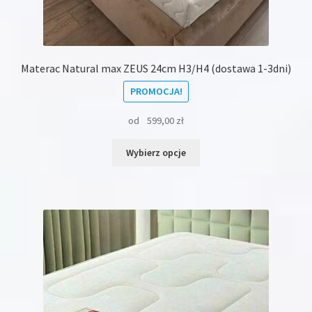
Materac Natural max ZEUS 24cm H3/H4 (dostawa 1-3dni)
PROMOCJA!
od
599,00
zł
Ten
Wybierz opcje
produkt
ma
wiele
wariantów.
Opcje
można
wybrać
na
stronie
produktu