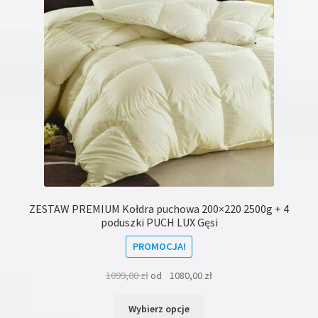
wybrać
na
stronie
produktu
ZESTAW PREMIUM Kołdra puchowa 200×220 2500g + 4
poduszki PUCH LUX Gęsi
PROMOCJA!
1099,00
zł
od
1080,00
zł
Ten
Wybierz opcje
produkt