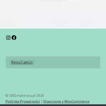
ma
wiele
wariantów.
Opcje
można
wybrać
na
Instagram
Facebook
stronie
produktu
Regulamin
© 1001materacy.pl 2026
Polityka Prywatności
Stworzone z WooCommerce
.