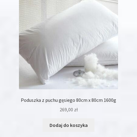
można
wybrać
na
stronie
produktu
Poduszka z puchu gęsiego 80cm x 80cm 1600g
269,00
zł
Dodaj do koszyka