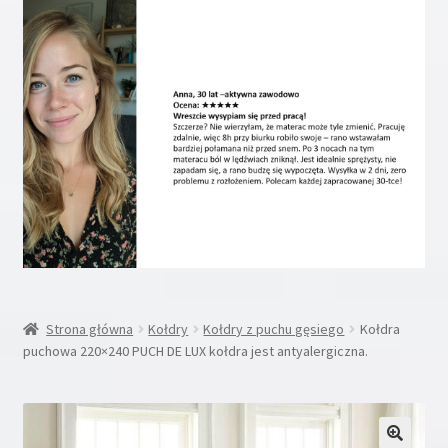
Rozwiń
Inne
menu
potom
Rozwiń
Moje konto
menu
potom
Koszyk
Blog
Kontakt
O nas
Strona główna
Kołdry
Kołdry z puchu gęsiego
Kołdra
puchowa 220×240 PUCH DE LUX kołdra jest antyalergiczna.