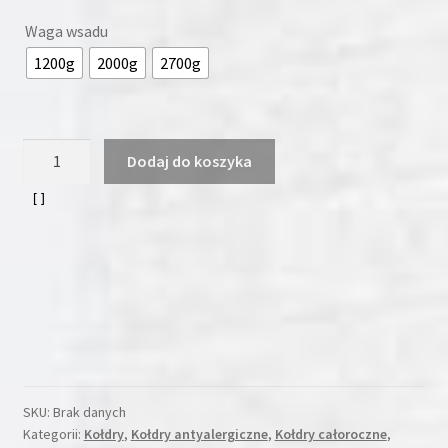
Waga wsadu
1200g
2000g
2700g
ilość
Dodaj do koszyka
Kołdra
puchowa
220x240
PUCH
DE
LUX
kołdra
jest
antyalergiczna.
SKU:
Brak danych
Kategorii:
Kołdry
,
Kołdry antyalergiczne
,
Kołdry całoroczne
,