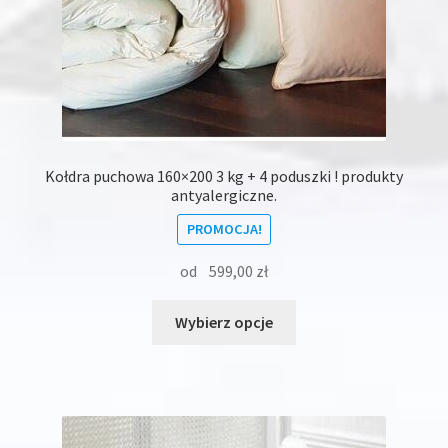
Kołdra puchowa 160×200 3 kg + 4 poduszki ! produkty
antyalergiczne.
PROMOCJA!
od
599,00
zł
Ten
Wybierz opcje
produkt
ma
wiele
wariantów.
Opcje