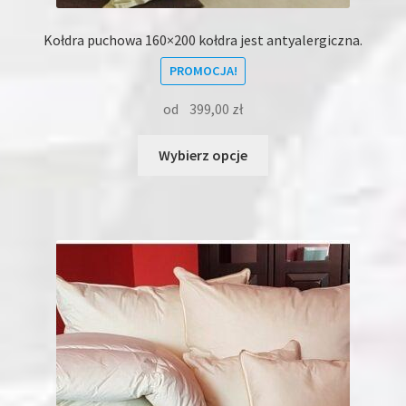
Kołdra puchowa 160×200 kołdra jest antyalergiczna.
PROMOCJA!
od
399,00
zł
Ten
Wybierz opcje
produkt
ma
wiele
wariantów.
Opcje
można
wybrać
na
stronie
produktu