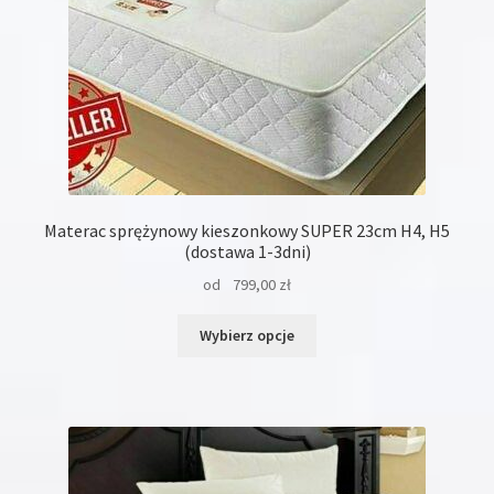
Materac sprężynowy kieszonkowy SUPER 23cm H4, H5
(dostawa 1-3dni)
od
799,00
zł
Ten
Wybierz opcje
produkt
ma
wiele
wariantów.
Opcje
można