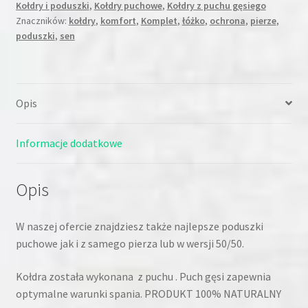
Kołdry i poduszki
,
Kołdry puchowe
,
Kołdry z puchu gęsiego
Znaczników:
kołdry
,
komfort
,
Komplet
,
łóżko
,
ochrona
,
pierze
,
poduszki
,
sen
Opis
Informacje dodatkowe
Opis
W naszej ofercie znajdziesz także najlepsze poduszki
puchowe jak i z samego pierza lub w wersji 50/50.
Kołdra została wykonana z puchu . Puch gęsi zapewnia
optymalne warunki spania. PRODUKT 100% NATURALNY