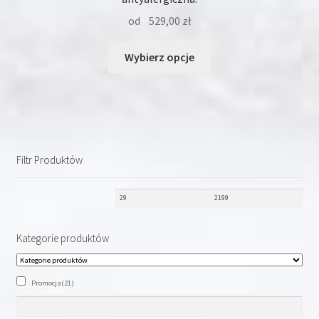
od
529,00
zł
Ten
Wybierz opcje
produkt
ma
wiele
wariantów.
Opcje
można
Filtr Produktów
wybrać
na
stronie
produktu
Kategorie produktów
Promocja
(21)