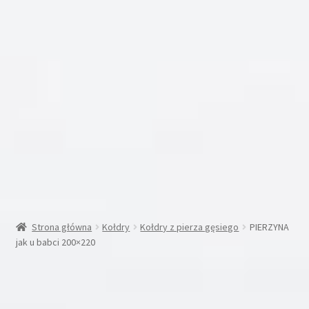
Inne
Moje konto
Koszyk
Blog
Kontakt
O nas
Strona główna
Kołdry
Kołdry z pierza gęsiego
PIERZYNA
jak u babci 200×220