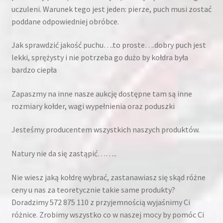
uczuleni. Warunek tego jest jeden: pierze, puch musi zostać
poddane odpowiedniej obróbce.
Jak sprawdzić jakość puchu….to proste….dobry puch jest
lekki, sprężysty i nie potrzeba go dużo by kołdra była
bardzo ciepła
Zapaszmy na inne nasze aukcję dostępne tam są inne
rozmiary kołder, wagi wypełnienia oraz poduszki
Jesteśmy producentem wszystkich naszych produktów.
Natury nie da się zastąpić……..
Nie wiesz jaką kołdrę wybrać, zastanawiasz się skąd różne
ceny u nas za teoretycznie takie same produkty?
Doradzimy 572 875 110 z przyjemnością wyjaśnimy Ci
różnice. Zrobimy wszystko co w naszej mocy by pomóc Ci