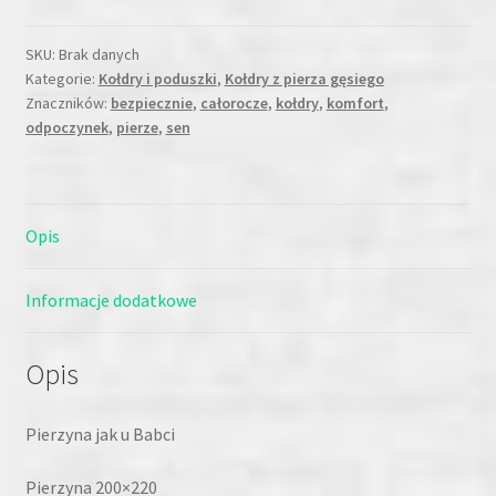
u
babci
SKU:
Brak danych
Kategorie:
Kołdry i poduszki
,
Kołdry z pierza gęsiego
200x220
Znaczników:
bezpiecznie
,
całorocze
,
kołdry
,
komfort
,
odpoczynek
,
pierze
,
sen
Opis
Informacje dodatkowe
Opis
Pierzyna jak u Babci
Pierzyna 200×220