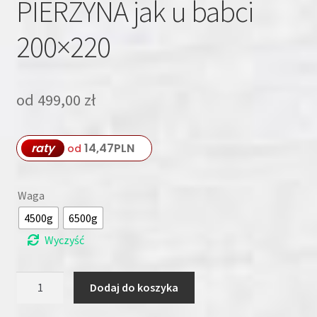
PIERZYNA jak u babci
200×220
od
499,00
zł
raty
14,47
PLN
od
Waga
4500g
6500g
Wyczyść
ilość
Dodaj do koszyka
PIERZYNA
jak