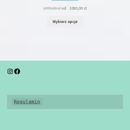
1099,00
zł
od
1080,00
zł
Ten
Wybierz opcje
produkt
ma
wiele
wariantów.
Opcje
można
wybrać
na
Instagram
Facebook
stronie
produktu
Regulamin