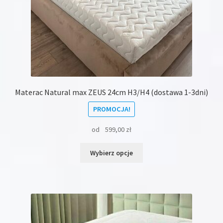
Materac Natural max ZEUS 24cm H3/H4 (dostawa 1-3dni)
PROMOCJA!
od
599,00
zł
Ten
Wybierz opcje
produkt
ma
wiele
wariantów.
Opcje
można