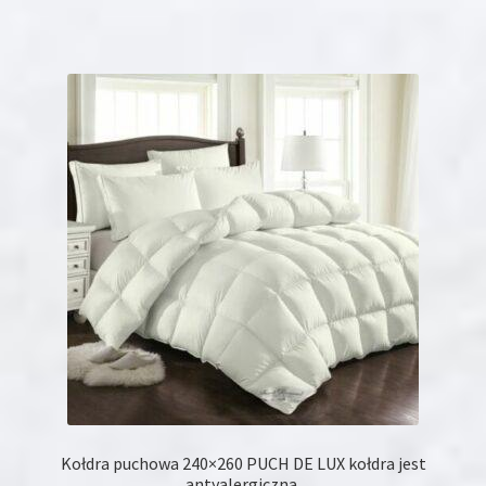
ma
wiele
wariantów.
Opcje
można
wybrać
na
stronie
produktu
Kołdra puchowa 240×260 PUCH DE LUX kołdra jest
antyalergiczna.