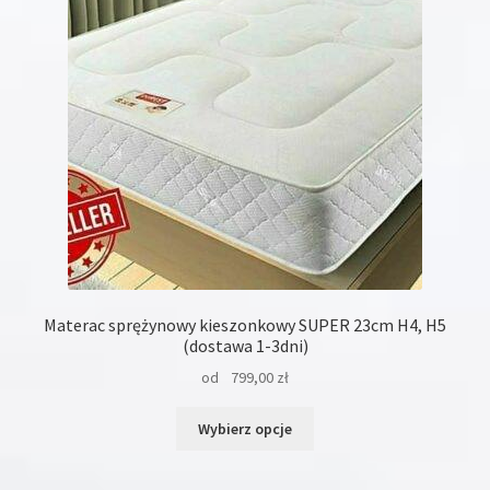
wybrać
na
stronie
produktu
Materac sprężynowy kieszonkowy SUPER 23cm H4, H5
(dostawa 1-3dni)
od
799,00
zł
Ten
Wybierz opcje
produkt
ma