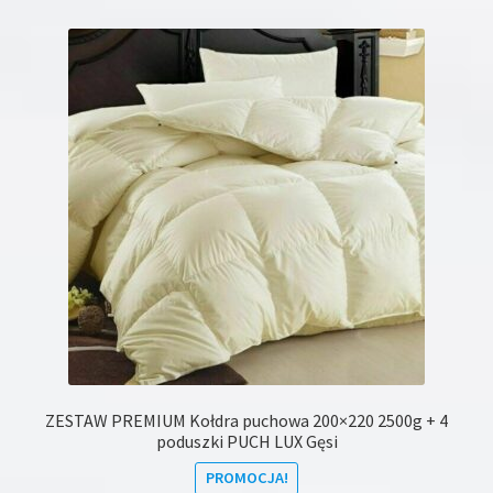
wiele
wariantów.
Opcje
można
wybrać
na
stronie
produktu
ZESTAW PREMIUM Kołdra puchowa 200×220 2500g + 4
poduszki PUCH LUX Gęsi
PROMOCJA!