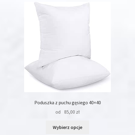
Poduszka z puchu gęsiego 40×40
od
85,00
zł
Ten
Wybierz opcje
produkt