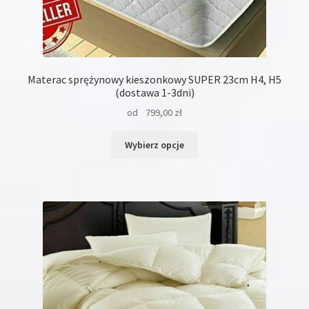
Materac sprężynowy kieszonkowy SUPER 23cm H4, H5
(dostawa 1-3dni)
od
799,00
zł
Ten
Wybierz opcje
produkt
ma
wiele
wariantów.
Opcje
można
wybrać
na
stronie
produktu