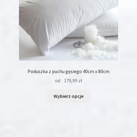
produktu
Poduszka z puchu gęsiego 40cm x 80cm
od
179,99
zł
Ten
Wybierz opcje
produkt
ma
wiele
wariantów.
Opcje