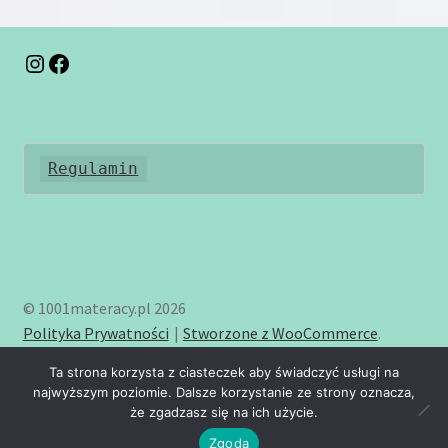
można
wybrać
na
Instagram
Facebook
stronie
produktu
Regulamin
© 1001materacy.pl 2026
Polityka Prywatności
Stworzone z WooCommerce
.
Ta strona korzysta z ciasteczek aby świadczyć usługi na
najwyższym poziomie. Dalsze korzystanie ze strony oznacza,
że zgadzasz się na ich użycie.
0
Zgoda