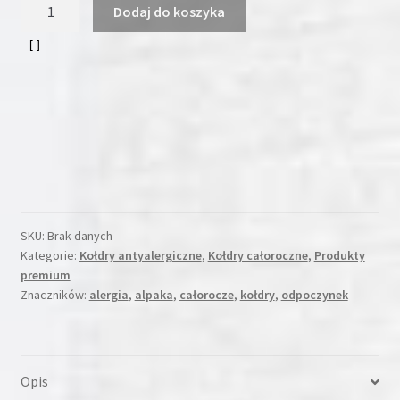
ilość
Dodaj do koszyka
Całoroczna
Kołdra
Z
Alpaki
Antyalergiczna
SKU:
Brak danych
Kategorie:
Kołdry antyalergiczne
,
Kołdry całoroczne
,
Produkty
premium
Znaczników:
alergia
,
alpaka
,
całorocze
,
kołdry
,
odpoczynek
Opis