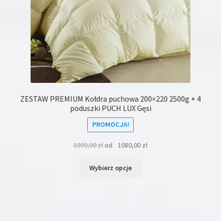
ZESTAW PREMIUM Kołdra puchowa 200×220 2500g + 4
poduszki PUCH LUX Gęsi
PROMOCJA!
1099,00
zł
od
1080,00
zł
Ten
Wybierz opcje
produkt
ma
wiele
wariantów.
Opcje