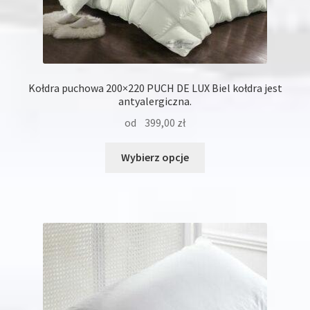
Kołdra puchowa 200×220 PUCH DE LUX Biel kołdra jest
antyalergiczna.
od
399,00
zł
Ten
Wybierz opcje
produkt
ma
wiele
wariantów.
Opcje
można
wybrać
na
stronie