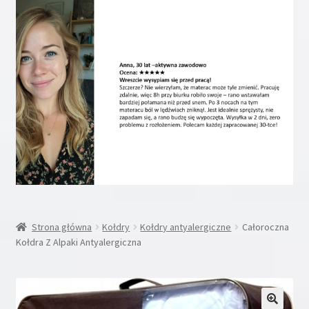
Rozwiń
Inne
menu
potom
Rozwiń
Moje konto
menu
potom
Koszyk
Blog
Kontakt
O nas
Strona główna
Kołdry
Kołdry antyalergiczne
Całoroczna
Kołdra Z Alpaki Antyalergiczna