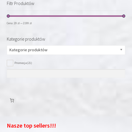
można
Filtr Produktów
wybrać
na
stronie
Cena:
29 zł
—
2199 zł
produktu
Kategorie produktów
Kategorie produktów
Promocja
(21)
Nasze top sellers!!!