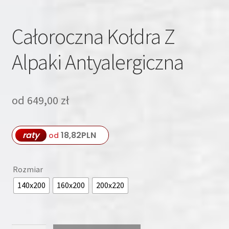
Całoroczna Kołdra Z
Alpaki Antyalergiczna
od
649,00
zł
raty
18,82
PLN
od
Rozmiar
140x200
160x200
200x220