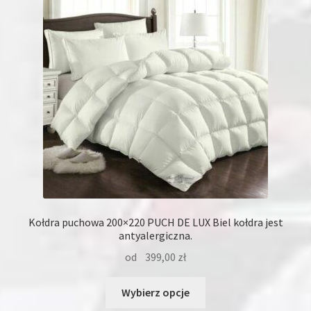
Kołdra puchowa 200×220 PUCH DE LUX Biel kołdra jest
antyalergiczna.
od
399,00
zł
Ten
Wybierz opcje
produkt