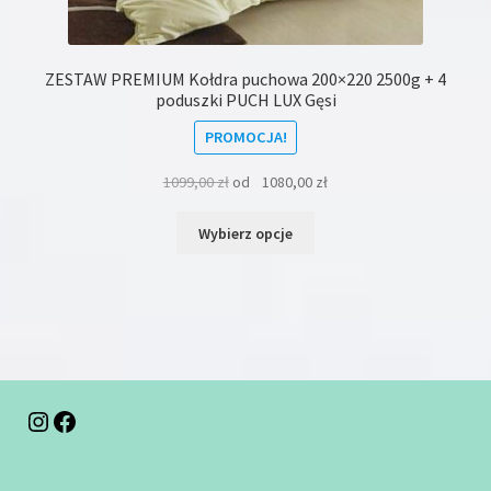
ZESTAW PREMIUM Kołdra puchowa 200×220 2500g + 4
poduszki PUCH LUX Gęsi
PROMOCJA!
1099,00
zł
od
1080,00
zł
Ten
Wybierz opcje
produkt
ma
wiele
wariantów.
Opcje
można
wybrać
na
Instagram
Facebook
stronie
produktu