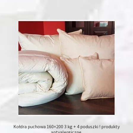
ma
wiele
wariantów.
Opcje
można
wybrać
na
stronie
produktu
Kołdra puchowa 160×200 3 kg + 4 poduszki ! produkty
antyalergiczne.