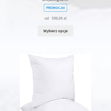
PROMOCJA!
od
599,00
zł
Ten
Wybierz opcje
produkt
ma
wiele
wariantów.
Opcje
można
wybrać
na
stronie
produktu