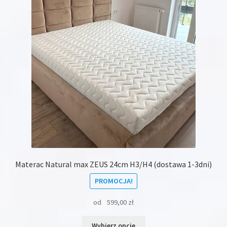
Materac Natural max ZEUS 24cm H3/H4 (dostawa 1-3dni)
PROMOCJA!
od
599,00
zł
Ten
Wybierz opcje