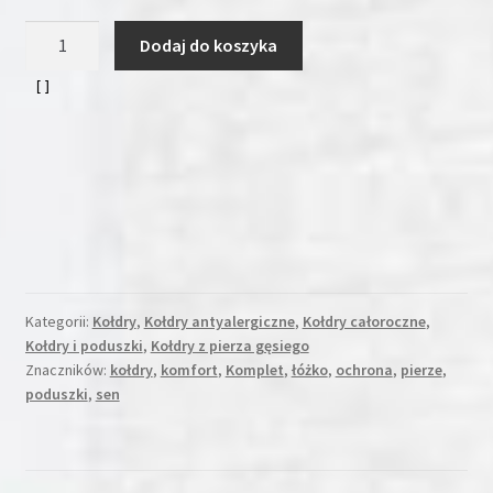
ilość
Dodaj do koszyka
Kołdra
Pierze
gęsie
200x200
1700g
Biel/DE
LUX
kołdra
jest
antyalergiczna.
Kategorii:
Kołdry
,
Kołdry antyalergiczne
,
Kołdry całoroczne
,
Kołdry i poduszki
,
Kołdry z pierza gęsiego
Znaczników:
kołdry
,
komfort
,
Komplet
,
łóżko
,
ochrona
,
pierze
,
poduszki
,
sen