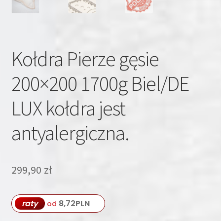
Kołdra Pierze gęsie
200×200 1700g Biel/DE
LUX kołdra jest
antyalergiczna.
299,90
zł
raty
8,72
PLN
od