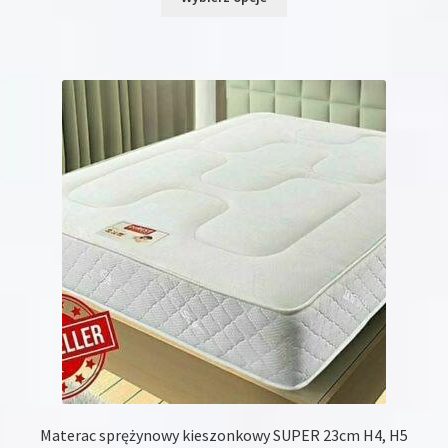
produkt
ma
wiele
wariantów.
Opcje
można
wybrać
na
stronie
produktu
Materac sprężynowy kieszonkowy SUPER 23cm H4, H5