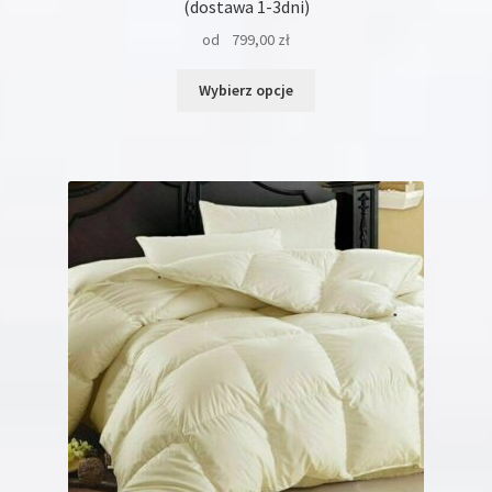
(dostawa 1-3dni)
od
799,00
zł
Ten
Wybierz opcje
produkt
ma
wiele
wariantów.
Opcje
można
wybrać
na
stronie
produktu