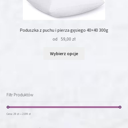
Poduszka z puchu i pierza gęsiego 40×40 300g
od
59,00
zł
Ten
Wybierz opcje
produkt
ma
wiele
wariantów.
Opcje
można
Filtr Produktów
wybrać
na
stronie
Cena:
29 zł
—
2199 zł
produktu