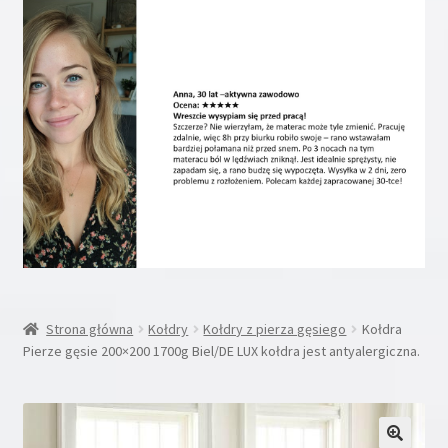
Rozwiń
Inne
menu
potom
Rozwiń
Moje konto
menu
potom
Koszyk
Blog
Kontakt
O nas
Strona główna
Kołdry
Kołdry z pierza gęsiego
Kołdra
Pierze gęsie 200×200 1700g Biel/DE LUX kołdra jest antyalergiczna.