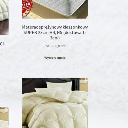
duktu
Materac sprężynowy kieszonkowy
SUPER 23cm H4, H5 (dostawa 1-
3dni)
UCH
od
799,00
zł
Ten
Wybierz opcje
produkt
ma
wiele
wariantów.
dukt
Opcje
można
le
wybrać
iantów.
na
je
stronie
na
produktu
rać