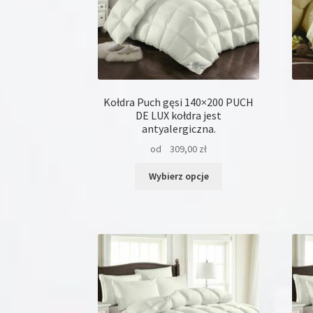
Promocja
(9)
Kołdra Puch gęsi 140×200 PUCH
DE LUX kołdra jest
antyalergiczna.
od
309,00
zł
Ten
Wybierz opcje
produkt
ma
wiele
wariantów.
Opcje
można
wybrać
na
stronie