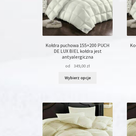
produktu
Kołdra puchowa 155×200 PUCH
Ko
DE LUX BIEL kołdra jest
antyalergiczna
od
349,00
zł
Ten
Wybierz opcje
produkt
ma
wiele
wariantów.
Opcje
można
wybrać
na
stronie