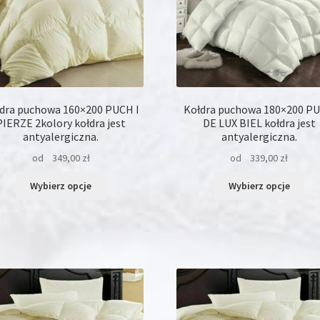
produktu
pro
dra puchowa 160×200 PUCH I
Kołdra puchowa 180×200 P
PIERZE 2kolory kołdra jest
DE LUX BIEL kołdra jest
antyalergiczna.
antyalergiczna.
od
349,00
zł
od
339,00
zł
Ten
Ten
Wybierz opcje
Wybierz opcje
produkt
pro
ma
ma
wiele
wie
wariantów.
war
Opcje
Opc
można
moż
wybrać
wyb
na
na