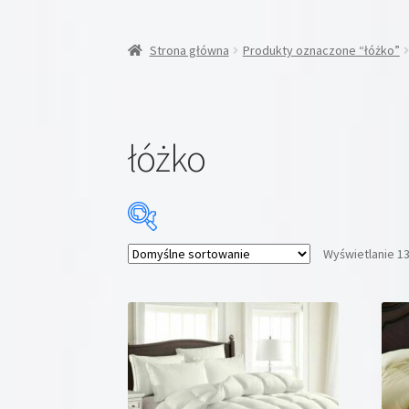
Strona główna
Produkty oznaczone “łóżko”
łóżko
Wyświetlanie 1
Cena:
75 zł
—
2199 zł
Kategorie produktów
Kategorie produktów