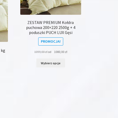
onie
duktu
ZESTAW PREMIUM Kołdra
puchowa 200×220 2500g + 4
poduszki PUCH LUX Gęsi
PROMOCJA!
 kg
1099,00
zł
od
1080,00
zł
Ten
Wybierz opcje
produkt
ma
wiele
wariantów.
Opcje
dukt
można
wybrać
na
le
stronie
iantów.
produktu
je