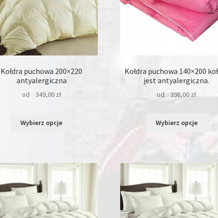
Kołdra puchowa 200×220
Kołdra puchowa 140×200 koł
antyalergiczna
jest antyalergiczna.
od
349,00
zł
od
398,00
zł
Ten
Ten
Wybierz opcje
Wybierz opcje
produkt
pro
ma
ma
wiele
wie
wariantów.
war
Opcje
Opc
można
moż
wybrać
wyb
na
na
stronie
str