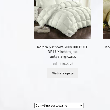
na
stronie
produktu
Kołdra puchowa 200×200 PUCH
Ko
DE LUX kołdra jest
antyalergiczna.
od
349,00
zł
Ten
Wybierz opcje
produkt
ma
wiele
wariantów.
Opcje
można
wybrać