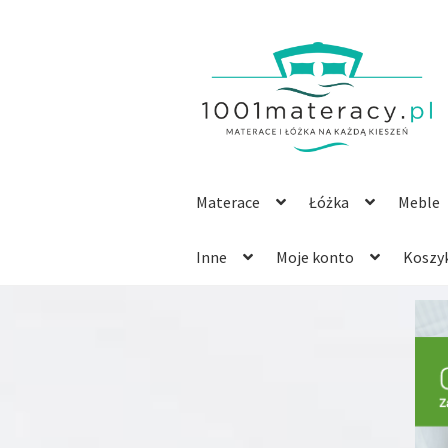
Przejdź
Przejdź
do
do
nawigacji
treści
Materace
Łóżka
Meble
Inne
Moje konto
Koszy