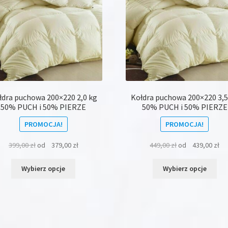
stronie
str
produktu
pro
łdra puchowa 200×220 2,0 kg
Kołdra puchowa 200×220 3,5
50% PUCH i 50% PIERZE
50% PUCH i 50% PIERZE
PROMOCJA!
PROMOCJA!
399,00
zł
od
379,00
zł
449,00
zł
od
439,00
zł
Ten
Ten
Wybierz opcje
Wybierz opcje
produkt
pro
ma
ma
wiele
wie
wariantów.
war
Opcje
Opc