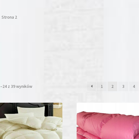
Strona 2
3–24 z 39 wyników
1
2
3
4