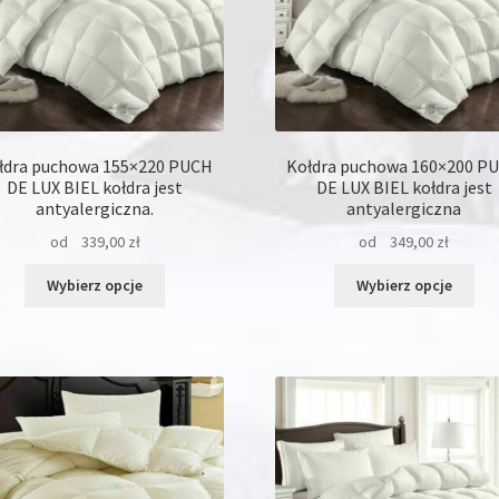
produktu
pro
łdra puchowa 155×220 PUCH
Kołdra puchowa 160×200 P
DE LUX BIEL kołdra jest
DE LUX BIEL kołdra jest
antyalergiczna.
antyalergiczna
od
339,00
zł
od
349,00
zł
Ten
Ten
Wybierz opcje
Wybierz opcje
produkt
pro
ma
ma
wiele
wie
wariantów.
war
Opcje
Opc
można
moż
wybrać
wyb
na
na
stronie
str