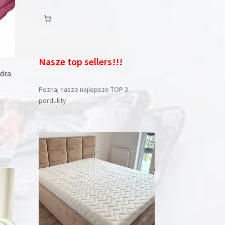
Nasze top sellers!!!
dra
Poznaj nasze najlepsze TOP 3
pordukty
dukt
le
iantów.
je
na
rać
onie