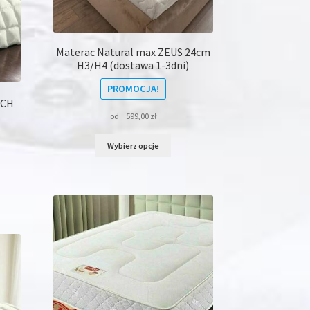
duktu
Materac Natural max ZEUS 24cm
H3/H4 (dostawa 1-3dni)
PROMOCJA!
UCH
od
599,00
zł
Ten
Wybierz opcje
produkt
ma
wiele
dukt
wariantów.
Opcje
le
można
iantów.
wybrać
na
je
stronie
na
produktu
rać
onie