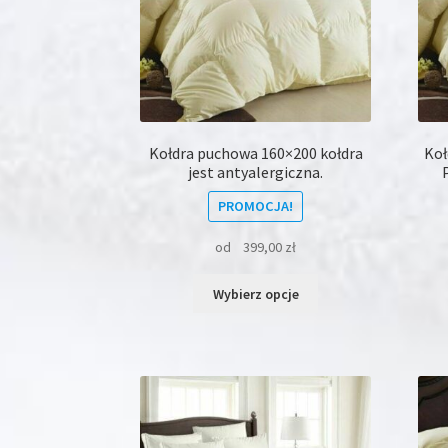
produktu
Kołdra puchowa 160×200 kołdra
Koł
jest antyalergiczna.
PROMOCJA!
od
399,00
zł
Ten
Wybierz opcje
produkt
ma
wiele
wariantów.
Opcje
można
wybrać