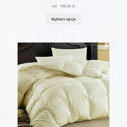
od
799,00
zł
Ten
Wybierz opcje
produkt
ma
wiele
wariantów.
Opcje
można
wybrać
na
stronie
produktu