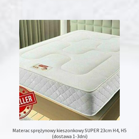
ma
wiele
wariantów.
Opcje
można
wybrać
na
stronie
produktu
Materac sprężynowy kieszonkowy SUPER 23cm H4, H5
(dostawa 1-3dni)