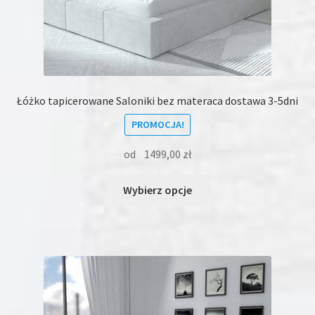
Łóżko tapicerowane Saloniki bez materaca dostawa 3-5dni
PROMOCJA!
od
1499,00
zł
Ten
Wybierz opcje
produkt
ma
wiele
wariantów.
Opcje
można
wybrać