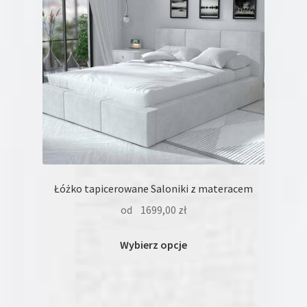
na
stronie
produktu
Łóżko tapicerowane Saloniki z materacem
od
1699,00
zł
Ten
Wybierz opcje
produkt
ma
wiele
wariantów.