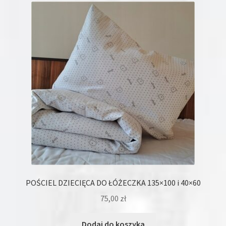
Opcje
można
wybrać
na
stronie
produktu
POŚCIEL DZIECIĘCA DO ŁÓŻECZKA 135×100 i 40×60
75,00
zł
Dodaj do koszyka