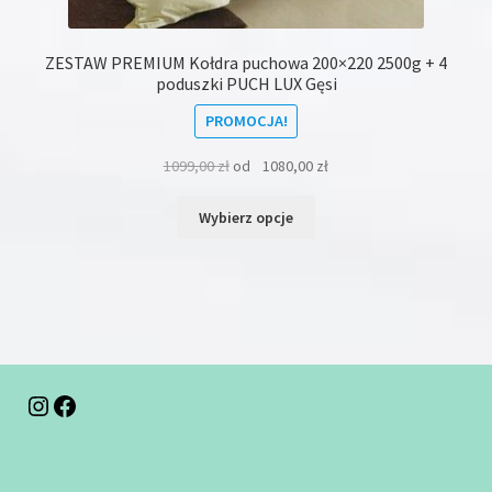
ZESTAW PREMIUM Kołdra puchowa 200×220 2500g + 4
poduszki PUCH LUX Gęsi
PROMOCJA!
1099,00
zł
od
1080,00
zł
Ten
Wybierz opcje
produkt
ma
wiele
wariantów.
Opcje
można
wybrać
na
Instagram
Facebook
stronie
produktu