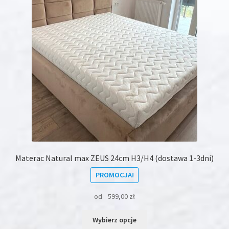
Materac Natural max ZEUS 24cm H3/H4 (dostawa 1-3dni)
PROMOCJA!
od
599,00
zł
Ten
Wybierz opcje
produkt