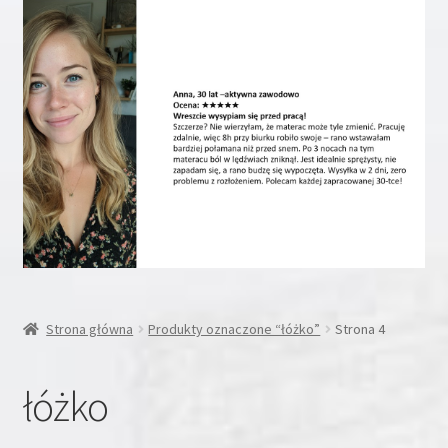
Rozwiń
Inne
menu
potom
Rozwiń
Moje konto
menu
potom
Koszyk
Blog
Kontakt
O nas
Strona główna
Produkty oznaczone “łóżko”
Strona 4
łóżko