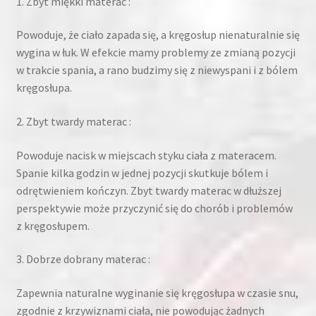
1. Zbyt miękki materac :
Powoduje, że ciało zapada się, a kręgosłup nienaturalnie się
wygina w łuk. W efekcie mamy problemy ze zmianą pozycji
w trakcie spania, a rano budzimy się z niewyspani i z bólem
kręgosłupa.
2. Zbyt twardy materac :
Powoduje nacisk w miejscach styku ciała z materacem.
Spanie kilka godzin w jednej pozycji skutkuje bólem i
odrętwieniem kończyn. Zbyt twardy materac w dłuższej
perspektywie może przyczynić się do chorób i problemów
z kręgosłupem.
3. Dobrze dobrany materac :
Zapewnia naturalne wyginanie się kręgosłupa w czasie snu,
zgodnie z krzywiznami ciała, nie powodując żadnych