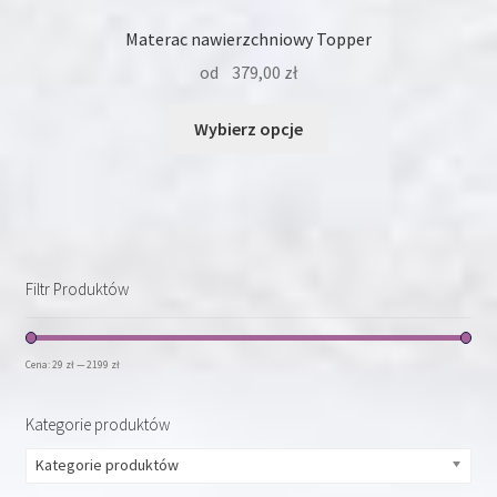
Materac nawierzchniowy Topper
od
379,00
zł
Ten
Wybierz opcje
produkt
ma
wiele
wariantów.
Opcje
można
Filtr Produktów
wybrać
na
stronie
Cena:
29 zł
—
2199 zł
produktu
Kategorie produktów
Kategorie produktów