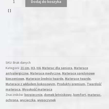
Dodaj do koszyka
Materac
DABENHAM
21cm
H3/H4
SKU:
Brak danych
Kategorii:
21 cm
,
H3
,
H4
,
Materac dla seniora
,
Materace
antyalergiczne
,
Materace medyczne
,
Materace sprężynowe
kieszeniowe
,
Materace średnio twarde
,
Materace twarde
,
Materace z wkładem kokosowym
,
Produkty premium
,
Twardość
materaca
,
Wysokość materaca
Znaczników:
bezpiecznie
,
domek letniskowy
,
komfort
,
materac
,
ochrona
,
wycieczka
,
wypoczynek