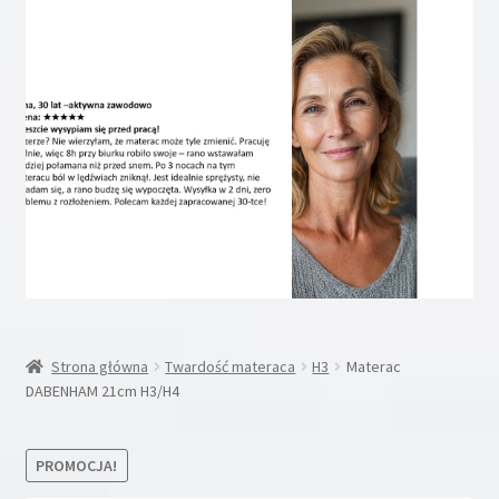
Rozwiń
Inne
menu
potom
Rozwiń
Moje konto
menu
potom
Koszyk
Blog
Kontakt
O nas
Strona główna
Twardość materaca
H3
Materac
DABENHAM 21cm H3/H4
PROMOCJA!