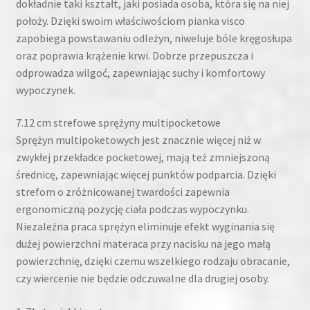
dokładnie taki kształt, jaki posiada osoba, która się na niej
położy. Dzięki swoim właściwościom pianka visco
zapobiega powstawaniu odleżyn, niweluje bóle kręgosłupa
oraz poprawia krążenie krwi. Dobrze przepuszcza i
odprowadza wilgoć, zapewniając suchy i komfortowy
wypoczynek.
7.12 cm strefowe sprężyny multipocketowe
Sprężyn multipoketowych jest znacznie więcej niż w
zwykłej przekładce pocketowej, mają też zmniejszoną
średnicę, zapewniając więcej punktów podparcia. Dzięki
strefom o zróżnicowanej twardości zapewnia
ergonomiczną pozycję ciała podczas wypoczynku.
Niezależna praca sprężyn eliminuje efekt wyginania się
dużej powierzchni materaca przy nacisku na jego małą
powierzchnię, dzięki czemu wszelkiego rodzaju obracanie,
czy wiercenie nie będzie odczuwalne dla drugiej osoby.