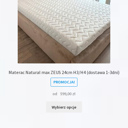
Materac Natural max ZEUS 24cm H3/H4 (dostawa 1-3dni)
PROMOCJA!
od
599,00
zł
Ten
Wybierz opcje
produkt
ma
wiele