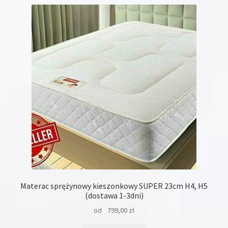
wariantów.
Opcje
można
wybrać
na
stronie
produktu
Materac sprężynowy kieszonkowy SUPER 23cm H4, H5
(dostawa 1-3dni)
od
799,00
zł