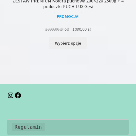
ZESTAW PREMIUM Kołdra puchowa 200×220 2500g + 4
poduszki PUCH LUX Gęsi
PROMOCJA!
1099,00
zł
od
1080,00
zł
Ten
Wybierz opcje
produkt
ma
wiele
wariantów.
Opcje
można
wybrać
na
Instagram
Facebook
stronie
produktu
Regulamin