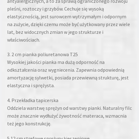
antyalergicznych, a to za sprawą ograniczonego rozwoju
pleśni, roztoczy i grzybów. Cechuje się wysoką
elastycznością, jest surowcem wytrzymałym i odpornym
na zużycie, dzięki czemu może być użytkowany przez wiele
lat, bez widocznych zmian w jego strukturze i
właściwościach.
3. 2 cm pianka poliuretanowa T25
Wysokiej jakości pianka ma dużą odporność na
odkształcenia oraz wygniecenia. Zapewnia odpowiednią
amortyzację sylwetki, posiada przewiewną strukturę, jest
elastyczna i sprężysta.
4. Przekładka tapicerska
Oddziela warstwę sprężyn od warstwy pianki. Naturalny filc
może znacznie wydłużyć żywotność materaca, wzmacnia
też jego konstrukcję.
5.12 cm strefowe sprężyny kieszeniowe