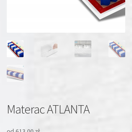
Materac ATLANTA
od
613,00
zł