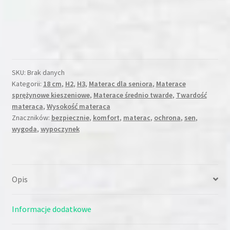
SKU:
Brak danych
Kategorii:
18 cm
,
H2
,
H3
,
Materac dla seniora
,
Materace
sprężynowe kieszeniowe
,
Materace średnio twarde
,
Twardość
materaca
,
Wysokość materaca
Znaczników:
bezpiecznie
,
komfort
,
materac
,
ochrona
,
sen
,
wygoda
,
wypoczynek
Opis
Informacje dodatkowe