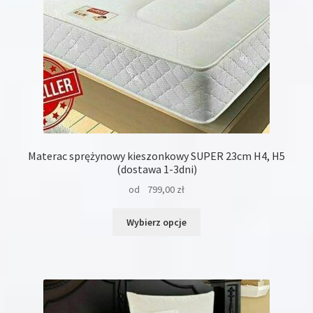
Materac sprężynowy kieszonkowy SUPER 23cm H4, H5
(dostawa 1-3dni)
od
799,00
zł
Ten
Wybierz opcje
produkt
ma
wiele
wariantów.
Opcje
można