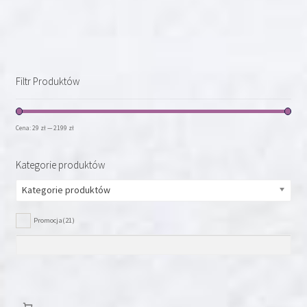
ma
wiele
wariantów.
Opcje
można
Filtr Produktów
wybrać
na
stronie
Cena:
29 zł
—
2199 zł
produktu
Kategorie produktów
Kategorie produktów
Promocja
(21)