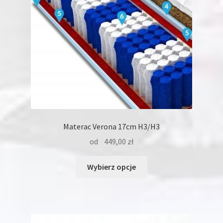
stronie
produktu
Materac Verona 17cm H3/H3
od
449,00
zł
Ten
Wybierz opcje
produkt
ma
wiele
wariantów.