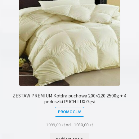
wybrać
na
stronie
produktu
ZESTAW PREMIUM Kołdra puchowa 200×220 2500g + 4
poduszki PUCH LUX Gęsi
PROMOCJA!
1099,00
zł
od
1080,00
zł
Ten