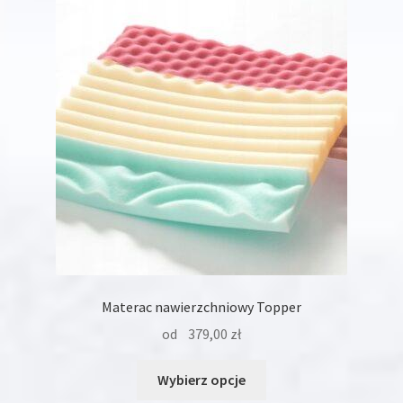
Opcje
można
wybrać
na
stronie
produktu
Materac nawierzchniowy Topper
od
379,00
zł
Ten
Wybierz opcje
produkt