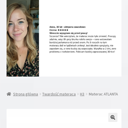
Rozwiń
Inne
menu
potom
Rozwiń
Moje konto
menu
potom
Koszyk
Blog
Kontakt
O nas
Strona główna
Twardość materaca
H3
Materac ATLANTA