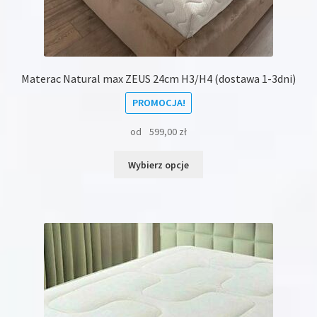
Materac Natural max ZEUS 24cm H3/H4 (dostawa 1-3dni)
PROMOCJA!
od
599,00
zł
Ten
Wybierz opcje
produkt
ma
wiele
wariantów.
Opcje
można
wybrać
na
stronie
produktu