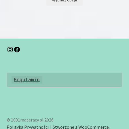
Wybierz opcje
produkt
ma
wiele
wariantów.
Opcje
można
wybrać
na
Instagram
Facebook
stronie
produktu
Regulamin
© 1001materacy.pl 2026
Polityka Prywatności
Stworzone z WooCommerce
.