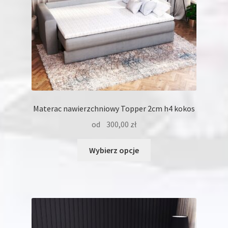
Materac nawierzchniowy Topper 2cm h4 kokos
od
300,00
zł
Ten
Wybierz opcje
produkt
ma
wiele
wariantów.
Opcje
można