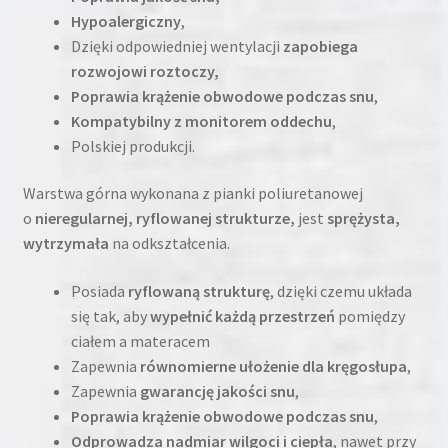
Hypoalergiczny
,
Dzięki odpowiedniej wentylacji
zapobiega
rozwojowi roztoczy,
Poprawia krążenie obwodowe podczas snu
,
Kompatybilny z monitorem oddechu
,
Polskiej produkcji.
Warstwa górna wykonana z pianki poliuretanowej
o
nieregularnej, ryflowanej strukturze,
jest
sprężysta,
wytrzymała
na odkształcenia.
Posiada
ryflowaną strukturę
, dzięki czemu układa
się tak, aby
wypełnić każdą przestrzeń
pomiędzy
ciałem a materacem
Zapewnia
równomierne ułożenie dla kręgosłupa
,
Zapewnia
gwarancję jakości snu
,
Poprawia krążenie obwodowe podczas snu
,
Odprowadza nadmiar wilgoci i ciepła
, nawet przy