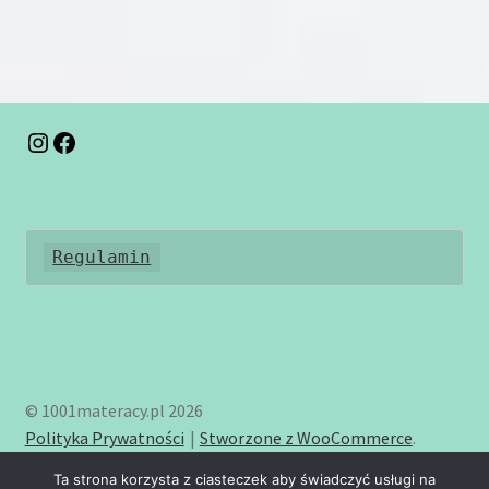
wiele
wariantów.
Opcje
można
wybrać
na
Instagram
Facebook
stronie
produktu
Regulamin
© 1001materacy.pl 2026
Polityka Prywatności
Stworzone z WooCommerce
.
Ta strona korzysta z ciasteczek aby świadczyć usługi na