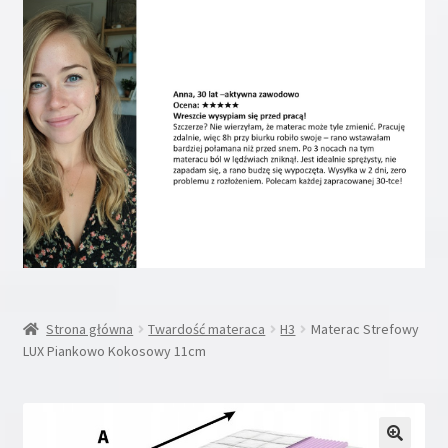
Rozwiń
Inne
menu
potom
Rozwiń
Moje konto
menu
potom
Koszyk
Blog
Kontakt
O nas
Strona główna
Twardość materaca
H3
Materac Strefowy
LUX Piankowo Kokosowy 11cm