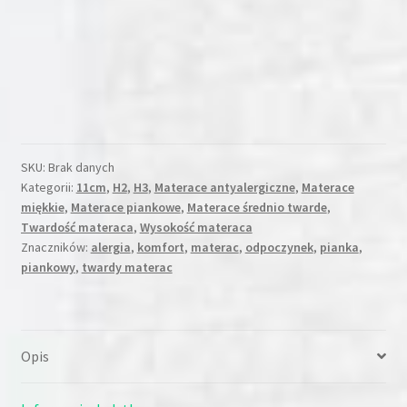
Piankowo
Kokosowy
11cm
SKU:
Brak danych
Kategorii:
11cm
,
H2
,
H3
,
Materace antyalergiczne
,
Materace
miękkie
,
Materace piankowe
,
Materace średnio twarde
,
Twardość materaca
,
Wysokość materaca
Znaczników:
alergia
,
komfort
,
materac
,
odpoczynek
,
pianka
,
piankowy
,
twardy materac
Opis