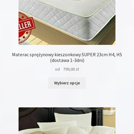
Materac sprężynowy kieszonkowy SUPER 23cm H4, H5
(dostawa 1-3dni)
od
799,00
zł
Ten
Wybierz opcje
produkt
ma
wiele
wariantów.
Opcje
można
wybrać
na