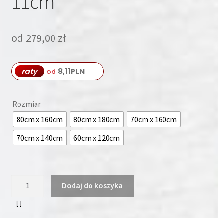
11cm
od
279,00
zł
raty
8,11
PLN
od
Rozmiar
80cm x 160cm
80cm x 180cm
70cm x 160cm
70cm x 140cm
60cm x 120cm
ilość
Dodaj do koszyka
Materac
Strefowy
LUX