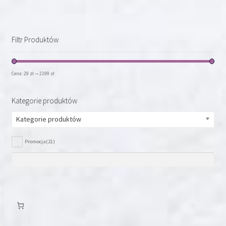
wariantów.
Opcje
można
Filtr Produktów
wybrać
na
stronie
Cena:
29 zł
—
2199 zł
produktu
Kategorie produktów
Kategorie produktów
Promocja
(21)