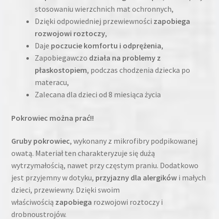
stosowaniu wierzchnich mat ochronnych,
Dzięki odpowiedniej przewiewności
zapobiega
rozwojowi roztoczy
,
Daje
poczucie komfortu i odprężenia
,
Zapobiegawczo
działa na problemy z
płaskostopiem
, podczas chodzenia dziecka po
materacu,
Zalecana dla dzieci od 8 miesiąca życia
Pokrowiec można prać!!
Gruby pokrowiec
, wykonany z mikrofibry podpikowanej
owatą. Materiał ten charakteryzuje się dużą
wytrzymałością, nawet przy częstym praniu. Dodatkowo
jest przyjemny w dotyku,
przyjazny dla alergików
i małych
dzieci, przewiewny. Dzięki swoim
właściwością
zapobiega
rozwojowi roztoczy i
drobnoustrojów.