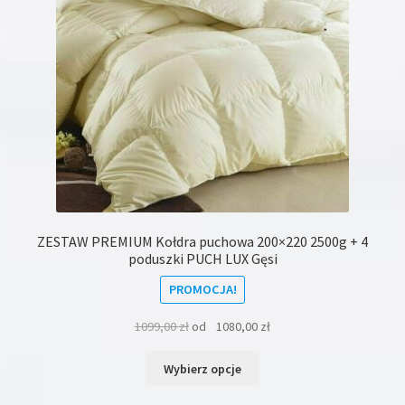
stronie
produktu
ZESTAW PREMIUM Kołdra puchowa 200×220 2500g + 4
poduszki PUCH LUX Gęsi
PROMOCJA!
1099,00
zł
od
1080,00
zł
Ten
Wybierz opcje
produkt
ma