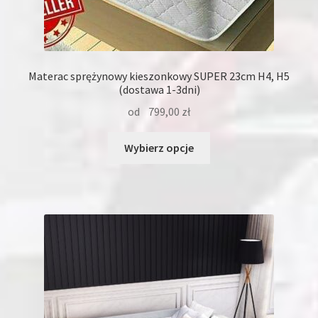
Materac sprężynowy kieszonkowy SUPER 23cm H4, H5
(dostawa 1-3dni)
od
799,00
zł
Ten
Wybierz opcje
produkt
ma
wiele
wariantów.
Opcje
można
wybrać
na
stronie
produktu