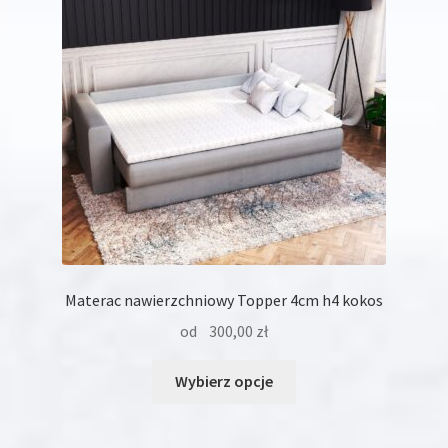
wybrać
na
stronie
produktu
Materac nawierzchniowy Topper 4cm h4 kokos
od
300,00
zł
Ten
Wybierz opcje
produkt
ma
wiele