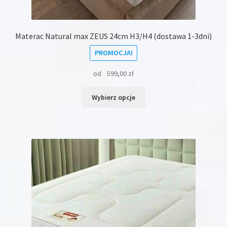
Materac Natural max ZEUS 24cm H3/H4 (dostawa 1-3dni)
PROMOCJA!
od
599,00
zł
Ten
Wybierz opcje
produkt
ma
wiele
wariantów.
Opcje
można
wybrać
na
stronie
produktu