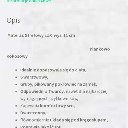
Informacje dodatkowe
Opis
Materac Strefowy LUX wys. 11 cm
Piankowo
Kokosowy
Idealnie dopasowuję się do ciała
,
6 warstwowy
,
Gruby, pikowany pokrowiec
na zamek,
Odpowiednio Twardy,
nawet dla najbardziej
wymagających użytkowników,
Zapewnia
komfortowy sen
,
Dwustronny,
Równomiernie
układa się pod kręgosłupem,
Poprawia jakość snu,