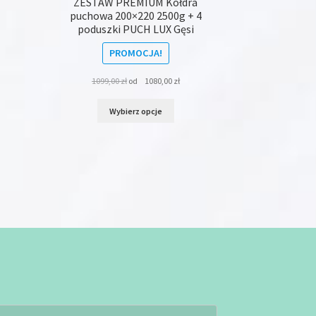
ZESTAW PREMIUM Kołdra
puchowa 200×220 2500g + 4
poduszki PUCH LUX Gęsi
PROMOCJA!
1099,00
zł
od
1080,00
zł
Ten
Wybierz opcje
produkt
ma
wiele
wariantów.
Opcje
można
wybrać
na
stronie
produktu