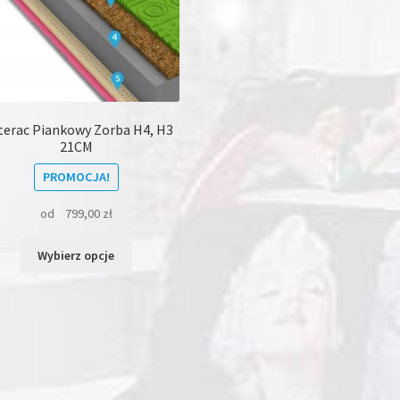
erac Piankowy Zorba H4, H3
21CM
PROMOCJA!
od
799,00
zł
Ten
Wybierz opcje
produkt
ma
wiele
wariantów.
Opcje
można
wybrać