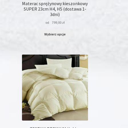
Materac sprężynowy kieszonkowy
SUPER 23cm H4, H5 (dostawa 1-
3dni)
od
799,00
zł
Ten
Wybierz opcje
produkt
ma
wiele
wariantów.
Opcje
można
wybrać
na
stronie
produktu