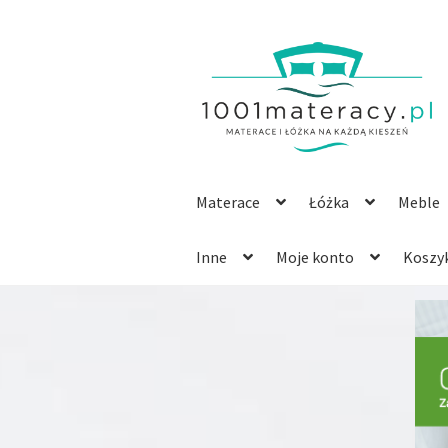
Przejdź
Przejdź
do
do
nawigacji
treści
Materace
Łóżka
Meble
Inne
Moje konto
Koszy