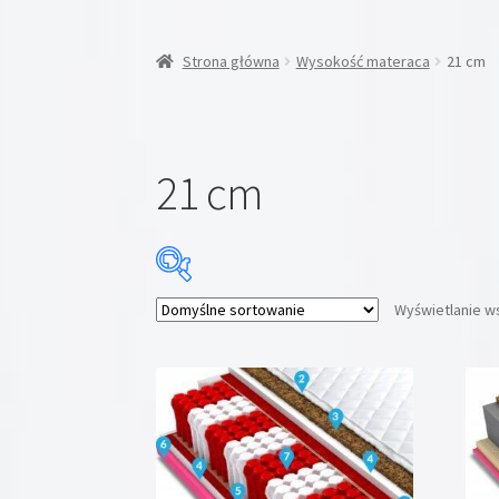
Strona główna
Wysokość materaca
21 cm
21 cm
Wyświetlanie w
Cena:
799 zł
—
1949 zł
Promocja
(2)