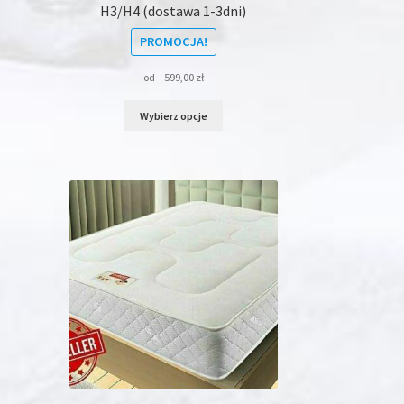
H3/H4 (dostawa 1-3dni)
PROMOCJA!
od
599,00
zł
Ten
Wybierz opcje
produkt
ma
wiele
wariantów.
Opcje
można
wybrać
na
stronie
produktu