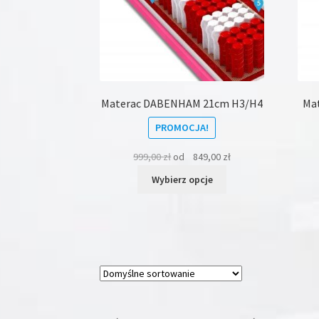
Materac DABENHAM 21cm H3/H4
Mat
PROMOCJA!
999,00
zł
od
849,00
zł
Ten
Wybierz opcje
produkt
ma
wiele
wariantów.
Opcje
można
wybrać
na
stronie