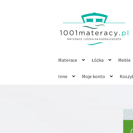
Przejdź
Przejdź
do
do
nawigacji
treści
Materace
Łóżka
Meble
Inne
Moje konto
Koszy