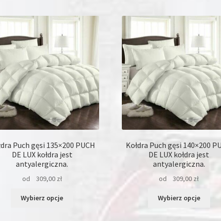
dra Puch gęsi 135×200 PUCH
Kołdra Puch gęsi 140×200 P
DE LUX kołdra jest
DE LUX kołdra jest
antyalergiczna.
antyalergiczna.
od
309,00
zł
od
309,00
zł
Ten
Ten
Wybierz opcje
Wybierz opcje
produkt
pro
ma
ma