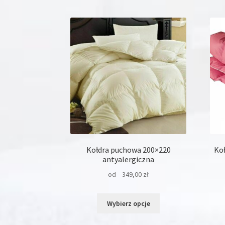
Kołdra puchowa 200×220
Ko
antyalergiczna
od
349,00
zł
Ten
Wybierz opcje
produkt
ma