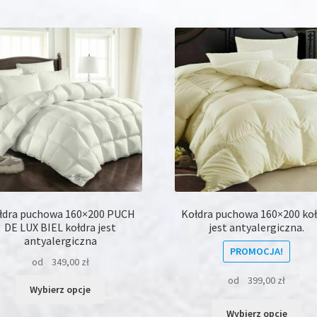
wiele
wie
wariantów.
war
Opcje
Opc
można
moż
wybrać
wyb
na
na
stronie
str
produktu
pro
łdra puchowa 160×200 PUCH
Kołdra puchowa 160×200 koł
DE LUX BIEL kołdra jest
jest antyalergiczna.
antyalergiczna
PROMOCJA!
od
349,00
zł
od
399,00
zł
Ten
Wybierz opcje
produkt
Ten
Wybierz opcje
ma