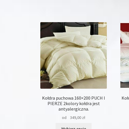
wiele
wariantów.
Opcje
można
wybrać
na
stronie
produktu
Kołdra puchowa 160×200 PUCH I
Koł
PIERZE 2kolory kołdra jest
antyalergiczna.
od
349,00
zł
Ten
Wybierz opcje