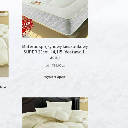
produktu
le
iantów.
je
na
rać
onie
Materac sprężynowy kieszonkowy
duktu
SUPER 23cm H4, H5 (dostawa 1-
3dni)
od
799,00
zł
Ten
Wybierz opcje
produkt
ma
dra
wiele
wariantów.
Opcje
można
wybrać
na
stronie