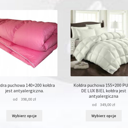
wiele
wie
wariantów.
war
Opcje
Opc
można
moż
wybrać
wyb
na
na
stronie
str
produktu
pro
łdra puchowa 140×200 kołdra
Kołdra puchowa 155×200 P
jest antyalergiczna.
DE LUX BIEL kołdra jest
antyalergiczna
od
398,00
zł
od
349,00
zł
Ten
Ten
Wybierz opcje
Wybierz opcje
produkt
pro
ma
ma