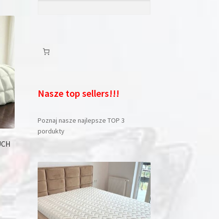
Nasze top sellers!!!
Poznaj nasze najlepsze TOP 3
pordukty
UCH
dukt