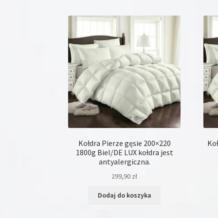
Kategorie produktów
Kategorie produktów
Promocja
(21)
Kołdra Pierze gęsie 200×220
Koł
1800g Biel/DE LUX kołdra jest
antyalergiczna.
299,90
zł
Dodaj do koszyka