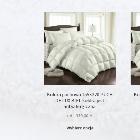
wiele
wariantów.
Opcje
można
wybrać
na
stronie
produktu
Kołdra puchowa 155×220 PUCH
Ko
DE LUX BIEL kołdra jest
antyalergiczna.
od
339,00
zł
Ten
Wybierz opcje
produkt
ma