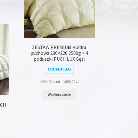
produktu
dukt
le
iantów.
je
na
rać
ZESTAW PREMIUM Kołdra
puchowa 200×220 2500g + 4
onie
poduszki PUCH LUX Gęsi
duktu
PROMOCJA!
1099,00
zł
od
1080,00
zł
Ten
Wybierz opcje
produkt
ma
UCH
wiele
wariantów.
Opcje
można
wybrać