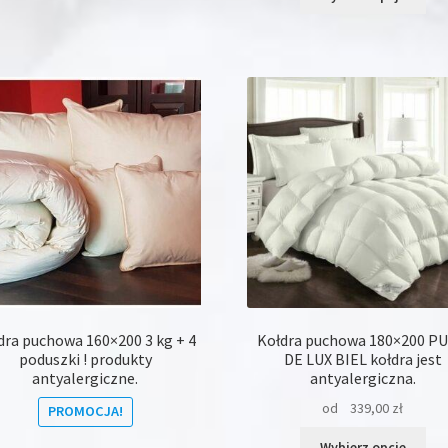
pro
wiele
ma
wariantów.
wie
Opcje
war
można
Opc
wybrać
moż
na
wyb
stronie
na
produktu
str
pro
dra puchowa 160×200 3 kg + 4
Kołdra puchowa 180×200 P
poduszki ! produkty
DE LUX BIEL kołdra jest
antyalergiczne.
antyalergiczna.
od
339,00
zł
PROMOCJA!
Ten
Wybierz opcje