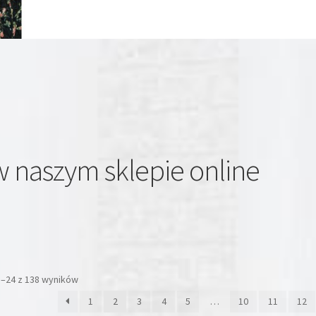
 naszym sklepie online
3–24 z 138 wyników
1
2
3
4
5
…
10
11
12