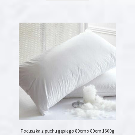
ma
wiele
wariantów.
Opcje
można
wybrać
na
stronie
produktu
Poduszka z puchu gęsiego 80cm x 80cm 1600g