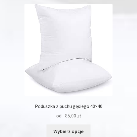
wariantów.
Opcje
można
wybrać
na
stronie
produktu
Poduszka z puchu gęsiego 40×40
od
85,00
zł
Ten
Wybierz opcje
produkt