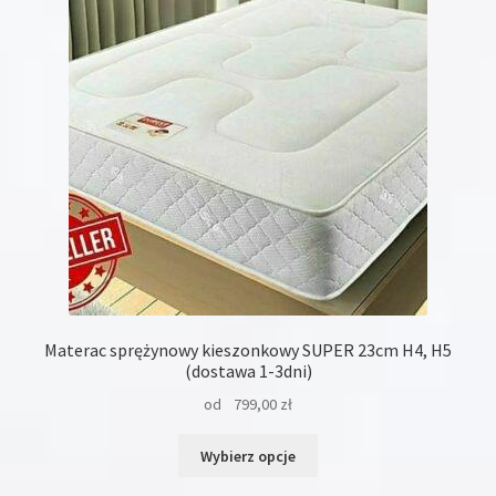
można
wybrać
na
stronie
produktu
Materac sprężynowy kieszonkowy SUPER 23cm H4, H5
(dostawa 1-3dni)
od
799,00
zł
Ten
Wybierz opcje
produkt
ma