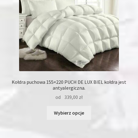
Kołdra puchowa 155×220 PUCH DE LUX BIEL kołdra jest
antyalergiczna.
od
339,00
zł
Ten
Wybierz opcje
produkt
ma
wiele