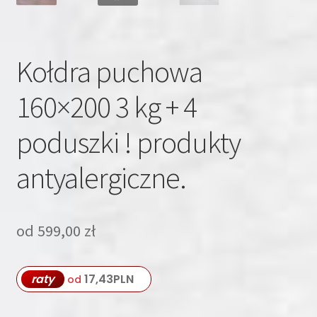
Kołdra puchowa
160×200 3 kg + 4
poduszki ! produkty
antyalergiczne.
od
599,00
zł
raty
17,43
PLN
od