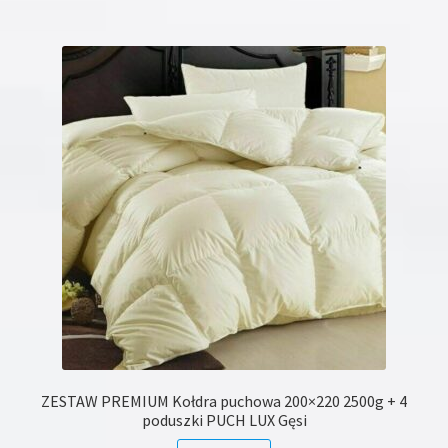
wiele
wariantów.
Opcje
można
wybrać
na
stronie
produktu
ZESTAW PREMIUM Kołdra puchowa 200×220 2500g + 4
poduszki PUCH LUX Gęsi