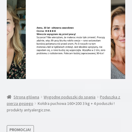
Rozwiń
Inne
menu
potom
Rozwiń
Moje konto
menu
potom
Koszyk
Blog
Kontakt
O nas
Strona główna
Wygodne poduszki do spania
Poduszka z
pierza gęsiego
Kołdra puchowa 160×200 3 kg + 4 poduszki !
produkty antyalergiczne.
PROMOCJA!