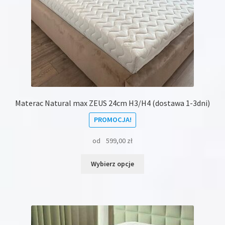
Materac Natural max ZEUS 24cm H3/H4 (dostawa 1-3dni)
PROMOCJA!
od
599,00
zł
Ten
Wybierz opcje
produkt
ma
wiele
wariantów.
Opcje