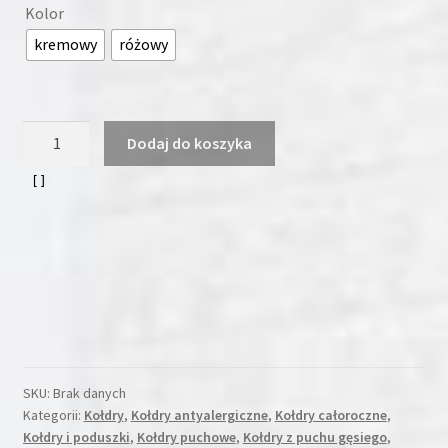
Kolor
kremowy
różowy
ilość
Dodaj do koszyka
Kołdra
puchowa
160x200
3
kg
+
4
poduszki
!
produkty
SKU:
Brak danych
antyalergiczne.
Kategorii:
Kołdry
,
Kołdry antyalergiczne
,
Kołdry całoroczne
,
Kołdry i poduszki
,
Kołdry puchowe
,
Kołdry z puchu gęsiego
,