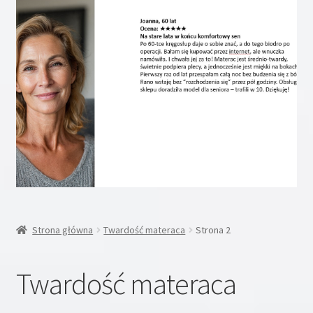
Rozwiń
Inne
menu
potom
Rozwiń
Moje konto
menu
potom
Koszyk
Blog
Kontakt
O nas
Strona główna
Twardość materaca
Strona 2
Twardość materaca