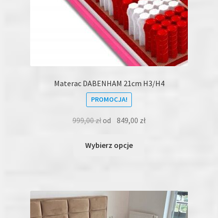
Materac DABENHAM 21cm H3/H4
PROMOCJA!
999,00
zł
od
849,00
zł
Ten
Wybierz opcje
produkt
ma
wiele
wariantów.
Opcje
można