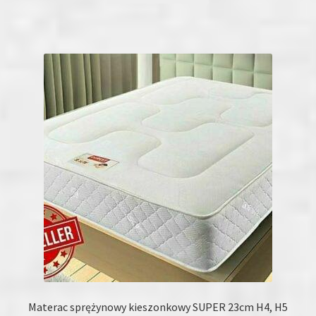
ma
wiele
wariantów.
Opcje
można
wybrać
na
stronie
produktu
Materac sprężynowy kieszonkowy SUPER 23cm H4, H5