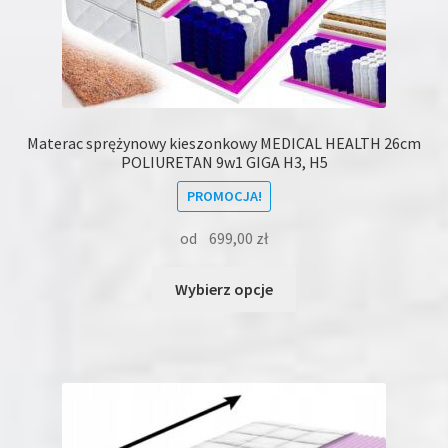
Materac sprężynowy kieszonkowy MEDICAL HEALTH 26cm
POLIURETAN 9w1 GIGA H3, H5
PROMOCJA!
od
699,00
zł
Ten
Wybierz opcje
produkt
ma
wiele
wariantów.
Opcje
można