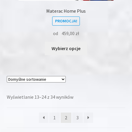
Materac Home Plus
PROMOCJA!
od
459,00
zł
Ten
Wybierz opcje
produkt
ma
wiele
wariantów.
Opcje
można
wybrać
Wyświetlanie 13–24 z 34 wyników
na
stronie
1
2
3
produktu