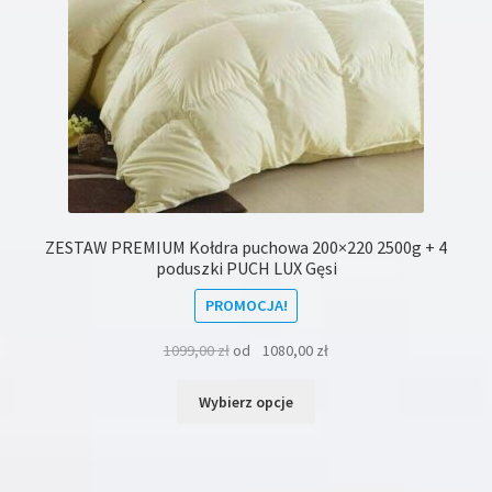
ZESTAW PREMIUM Kołdra puchowa 200×220 2500g + 4
poduszki PUCH LUX Gęsi
PROMOCJA!
1099,00
zł
od
1080,00
zł
Ten
Wybierz opcje
produkt
ma
wiele
wariantów.