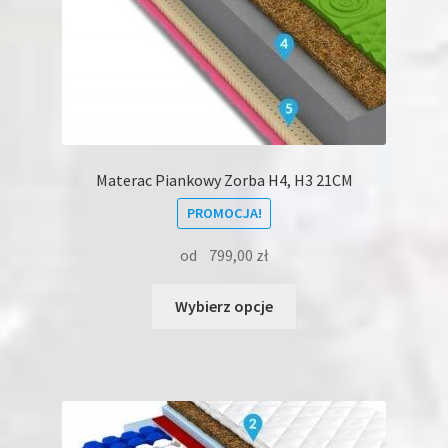
Materac Piankowy Zorba H4, H3 21CM
PROMOCJA!
od
799,00
zł
Ten
Wybierz opcje
produkt
ma
wiele
wariantów.
Opcje
można