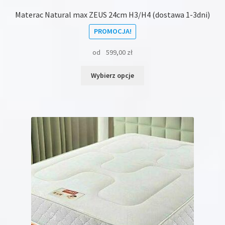
Materac Natural max ZEUS 24cm H3/H4 (dostawa 1-3dni)
PROMOCJA!
od
599,00
zł
Ten
Wybierz opcje
produkt
ma
wiele
wariantów.
Opcje
można
wybrać
na
stronie
produktu