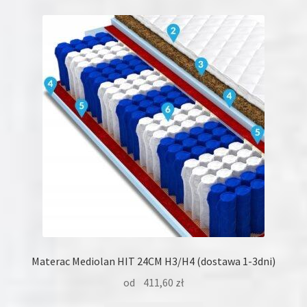
wariantów.
Opcje
można
wybrać
na
stronie
produktu
Materac Mediolan HIT 24CM H3/H4 (dostawa 1-3dni)
od
411,60
zł