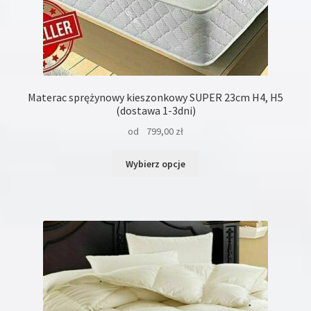
Materac sprężynowy kieszonkowy SUPER 23cm H4, H5
(dostawa 1-3dni)
od
799,00
zł
Ten
Wybierz opcje
produkt
ma
wiele
wariantów.
Opcje
można
wybrać
na
stronie
produktu