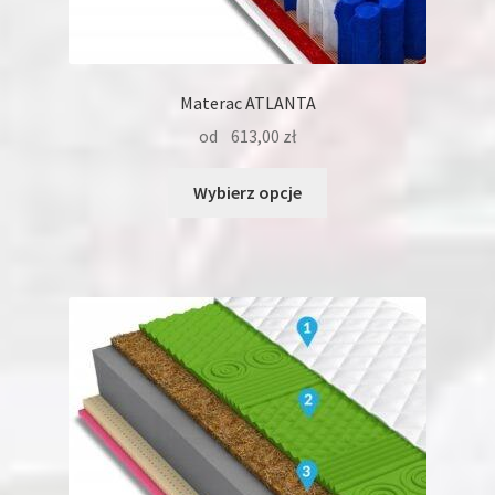
Materac ATLANTA
od
613,00
zł
Ten
Wybierz opcje
produkt
ma
wiele
wariantów.
Opcje
można
wybrać
na
stronie
produktu