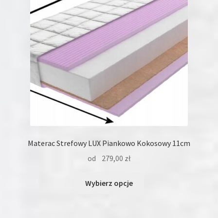
wybrać
na
stronie
produktu
Materac Strefowy LUX Piankowo Kokosowy 11cm
od
279,00
zł
Ten
Wybierz opcje
produkt
ma
wiele