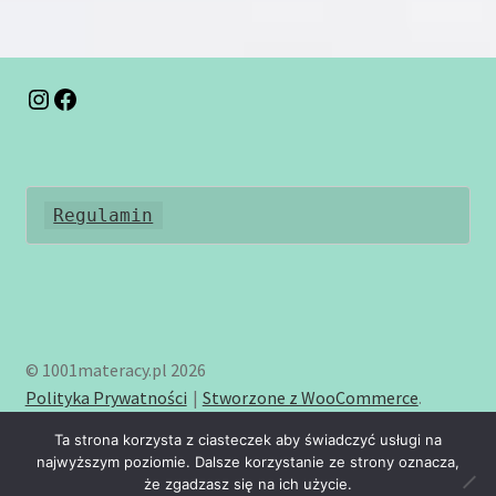
Opcje
można
wybrać
na
Instagram
Facebook
stronie
produktu
Regulamin
© 1001materacy.pl 2026
Polityka Prywatności
Stworzone z WooCommerce
.
Ta strona korzysta z ciasteczek aby świadczyć usługi na
najwyższym poziomie. Dalsze korzystanie ze strony oznacza,
że zgadzasz się na ich użycie.