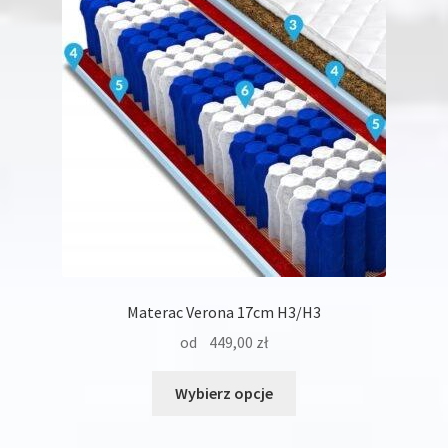
wybrać
na
stronie
produktu
Materac Verona 17cm H3/H3
od
449,00
zł
Ten
Wybierz opcje
produkt
ma