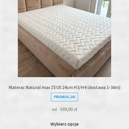
wybrać
na
stronie
produktu
Materac Natural max ZEUS 24cm H3/H4 (dostawa 1-3dni)
PROMOCJA!
od
599,00
zł
Ten
Wybierz opcje
produkt