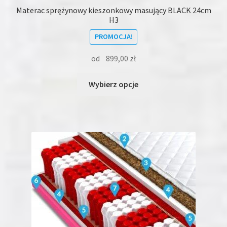
Materac sprężynowy kieszonkowy masujący BLACK 24cm
H3
PROMOCJA!
od
899,00
zł
Ten
Wybierz opcje
produkt
ma
wiele
wariantów.
Opcje
można
wybrać
na
stronie
produktu