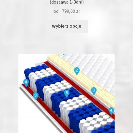
(dostawa 1-3dni)
od
799,00
zł
Ten
Wybierz opcje
produkt
ma
wiele
wariantów.
Opcje
można
wybrać
na
stronie
produktu