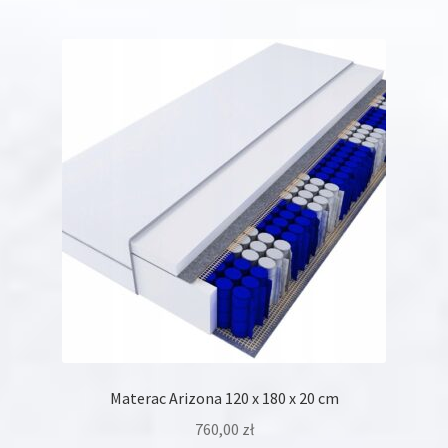
wiele
wariantów.
Opcje
można
wybrać
na
stronie
produktu
Materac Arizona 120 x 180 x 20 cm
760,00
zł