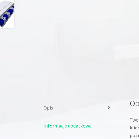
Op
Opis
Twor
Informacje dodatkowe
klie
pozi