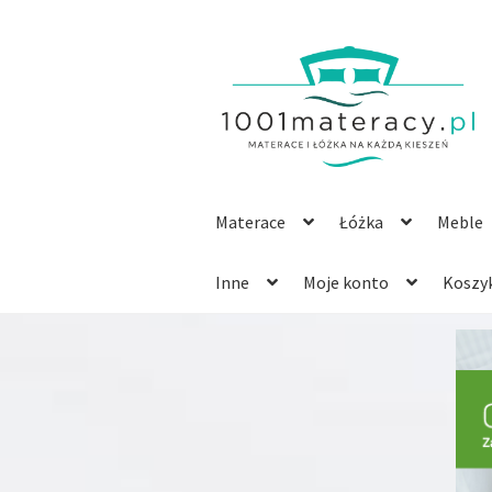
Przejdź
Przejdź
do
do
nawigacji
treści
Materace
Łóżka
Meble
Inne
Moje konto
Koszy