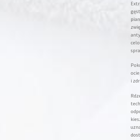
Extr
gęst
pia
zwię
anty
celo
spra
Pokr
ocie
i zd
Rdze
tech
odpo
kies
uzna
dost