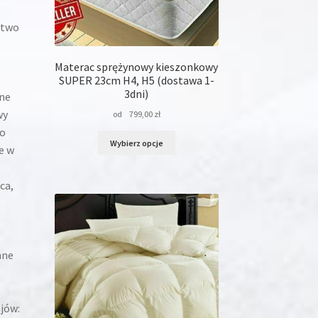
stwo
Materac sprężynowy kieszonkowy
SUPER 23cm H4, H5 (dostawa 1-
3dni)
ne
wy
od
799,00
zł
Do
Ten
Wybierz opcje
e w
produkt
ma
wiele
ca,
wariantów.
Opcje
można
wybrać
na
nne
stronie
produktu
jów: