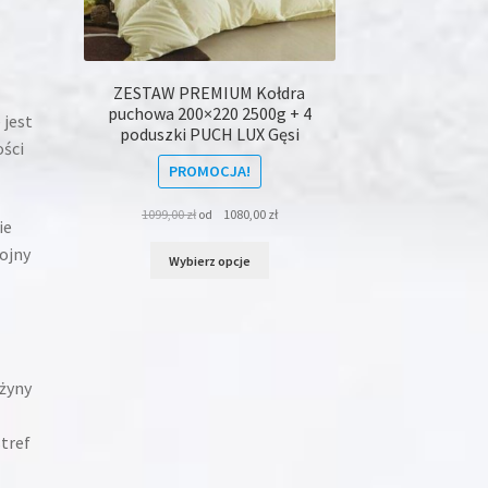
ZESTAW PREMIUM Kołdra
puchowa 200×220 2500g + 4
 jest
poduszki PUCH LUX Gęsi
ści
PROMOCJA!
1099,00
zł
od
1080,00
zł
ie
Ten
ojny
Wybierz opcje
produkt
ma
wiele
wariantów.
Opcje
można
żyny
wybrać
na
stronie
tref
produktu