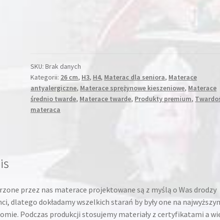
H3,
H4
(dostawa
1-
3dni)
SKU:
Brak danych
Kategorii:
26 cm
,
H3
,
H4
,
Materac dla seniora
,
Materace
antyalergiczne
,
Materace sprężynowe kieszeniowe
,
Materace
średnio twarde
,
Materace twarde
,
Produkty premium
,
Twardo
materaca
is
zone przez nas materace projektowane są z myślą o Was drodzy
nci, dlatego dokładamy wszelkich starań by były one na najwyższy
omie. Podczas produkcji stosujemy materiały z certyfikatami a wi