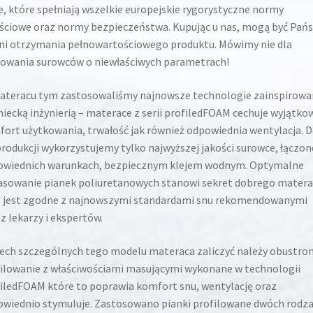
e, które spełniają wszelkie europejskie rygorystyczne normy
ściowe oraz normy bezpieczeństwa. Kupując u nas, mogą być Pań
i otrzymania pełnowartościowego produktu. Mówimy nie dla
owania surowców o niewłaściwych parametrach!
teracu tym zastosowaliśmy najnowsze technologie zainspirowa
iecką inżynierią – materace z serii profiledFOAM cechuje wyjątko
ort użytkowania, trwałość jak również odpowiednia wentylacja. 
produkcji wykorzystujemy tylko najwyższej jakości surowce, łączon
owiednich warunkach, bezpiecznym klejem wodnym. Optymalne
sowanie pianek poliuretanowych stanowi sekret dobrego matera
 jest zgodne z najnowszymi standardami snu rekomendowanymi
z lekarzy i ekspertów.
ech szczególnych tego modelu materaca zaliczyć należy obustro
ilowanie z właściwościami masującymi wykonane w technologii
iledFOAM które to poprawia komfort snu, wentylację oraz
wiednio stymuluje. Zastosowano pianki profilowane dwóch rodza