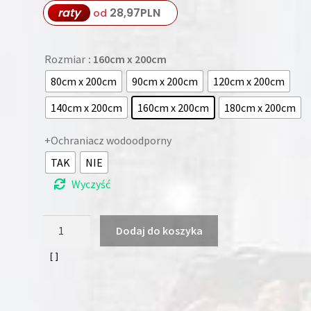
raty
28,97
PLN
od
Rozmiar
: 160cm x 200cm
80cm x 200cm
90cm x 200cm
120cm x 200cm
140cm x 200cm
160cm x 200cm
180cm x 200cm
+Ochraniacz wodoodporny
TAK
NIE
Wyczyść
ilość
Dodaj do koszyka
Materac
sprężynowy
kieszonkowy
Kaltschaum
26cm