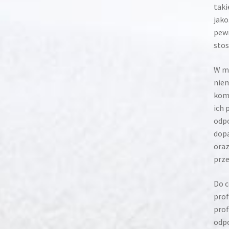
taki
jako
pewn
stos
W ma
niem
komf
ich 
odp
dopa
oraz
prze
Do c
prof
prof
odpo