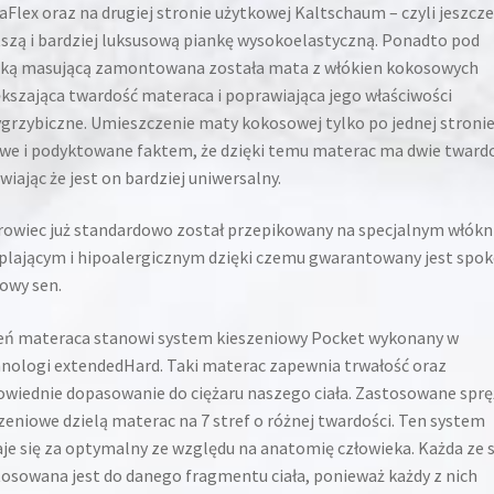
aFlex oraz na drugiej stronie użytkowej Kaltschaum – czyli jeszcze
szą i bardziej luksusową piankę wysokoelastyczną. Ponadto pod
nką masującą zamontowana została mata z włókien kokosowych
kszająca twardość materaca i poprawiająca jego właściwości
grzybiczne. Umieszczenie maty kokosowej tylko po jednej stronie
we i podyktowane faktem, że dzięki temu materac ma dwie twardo
wiając że jest on bardziej uniwersalny.
owiec już standardowo został przepikowany na specjalnym włókn
plającym i hipoalergicznym dzięki czemu gwarantowany jest spok
rowy sen.
ń materaca stanowi system kieszeniowy Pocket wykonany w
nologi extendedHard. Taki materac zapewnia trwałość oraz
wiednie dopasowanie do ciężaru naszego ciała. Zastosowane sprę
zeniowe dzielą materac na 7 stref o różnej twardości. Ten system
je się za optymalny ze względu na anatomię człowieka. Każda ze s
osowana jest do danego fragmentu ciała, ponieważ każdy z nich