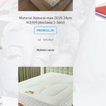
Materac Natural max ZEUS 24cm
H3/H4 (dostawa 1-3dni)
PROMOCJA!
od
599,00
zł
ść
Ten
Wybierz opcje
produkt
ma
wiele
wariantów.
Opcje
można
wybrać
na
stronie
produktu
m
ęc