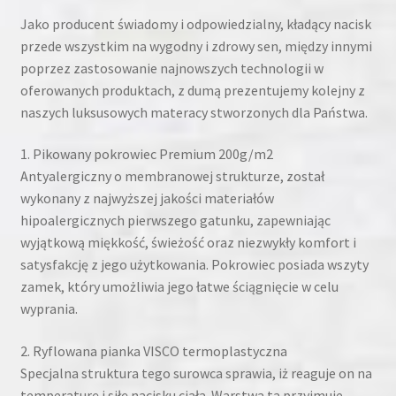
Jako producent świadomy i odpowiedzialny, kładący nacisk
przede wszystkim na wygodny i zdrowy sen, między innymi
poprzez zastosowanie najnowszych technologii w
oferowanych produktach, z dumą prezentujemy kolejny z
naszych luksusowych materacy stworzonych dla Państwa.
1. Pikowany pokrowiec Premium 200g/m2
Antyalergiczny o membranowej strukturze, został
wykonany z najwyższej jakości materiałów
hipoalergicznych pierwszego gatunku, zapewniając
wyjątkową miękkość, świeżość oraz niezwykły komfort i
satysfakcję z jego użytkowania. Pokrowiec posiada wszyty
zamek, który umożliwia jego łatwe ściągnięcie w celu
wyprania.
2. Ryflowana pianka VISCO termoplastyczna
Specjalna struktura tego surowca sprawia, iż reaguje on na
temperaturę i siłę nacisku ciała. Warstwa ta przyjmuje