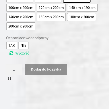
100cm x 200cm
120cm x 200cm
140 cm x 190 cm
140cm x 200cm
160cm x 200cm
180cm x 200cm
200cm x 200cm
Ochraniacz wodoodporny
TAK
NIE
Wyczyść
ilość
Dodaj do koszyka
Materac
pianka
profilowana
HR
POLO
MAX