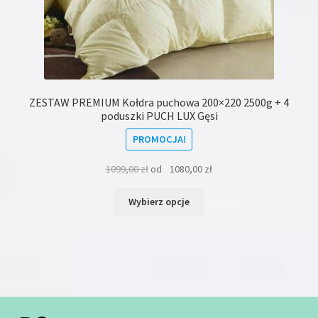
ZESTAW PREMIUM Kołdra puchowa 200×220 2500g + 4
poduszki PUCH LUX Gęsi
PROMOCJA!
1099,00
zł
od
1080,00
zł
Ten
Wybierz opcje
produkt
ma
wiele
wariantów.
Opcje
można
wybrać