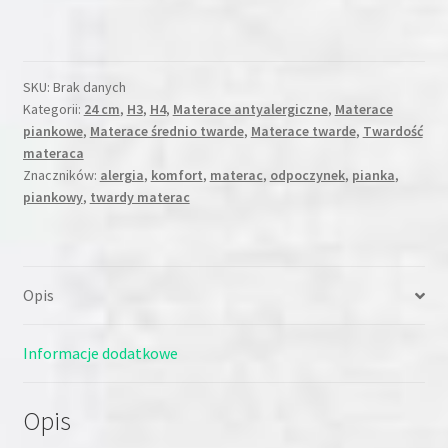
DOUBLE
24cm
H3/H4
(dostawa
SKU:
Brak danych
2-
Kategorii:
24 cm
,
H3
,
H4
,
Materace antyalergiczne
,
Materace
3dni)
piankowe
,
Materace średnio twarde
,
Materace twarde
,
Twardość
materaca
Znaczników:
alergia
,
komfort
,
materac
,
odpoczynek
,
pianka
,
piankowy
,
twardy materac
Opis
Informacje dodatkowe
Opis