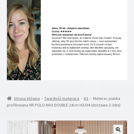
Rozwiń
Inne
menu
potom
Rozwiń
Moje konto
menu
potom
Koszyk
Blog
Kontakt
O nas
Strona główna
Twardość materaca
H3
Materac pianka
profilowana HR POLO MAX DOUBLE 24cm H3/H4 (dostawa 2-3dni)