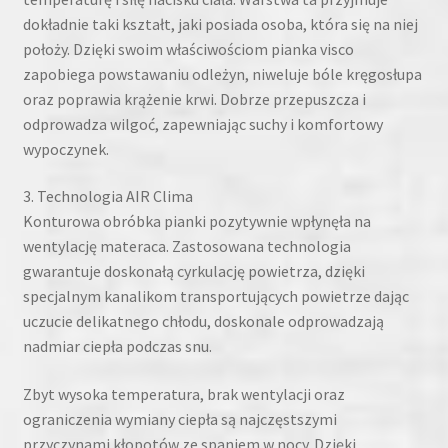
dokładnie taki kształt, jaki posiada osoba, która się na niej
położy. Dzięki swoim właściwościom pianka visco
zapobiega powstawaniu odleżyn, niweluje bóle kręgosłupa
oraz poprawia krążenie krwi. Dobrze przepuszcza i
odprowadza wilgoć, zapewniając suchy i komfortowy
wypoczynek.
3. Technologia AIR Clima
Konturowa obróbka pianki pozytywnie wpłynęła na
wentylację materaca. Zastosowana technologia
gwarantuje doskonałą cyrkulację powietrza, dzięki
specjalnym kanalikom transportujących powietrze dając
uczucie delikatnego chłodu, doskonale odprowadzają
nadmiar ciepła podczas snu.
Zbyt wysoka temperatura, brak wentylacji oraz
ograniczenia wymiany ciepła są najczęstszymi
przyczynami kłopotów ze spaniem w nocy. Dzięki