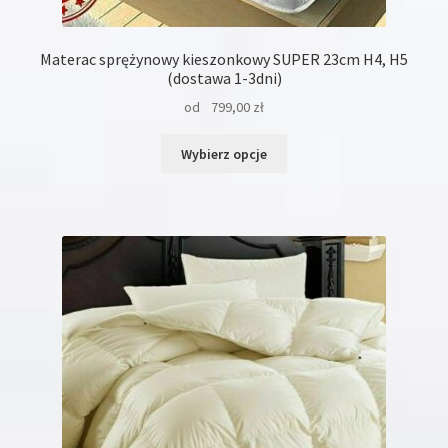
Materac sprężynowy kieszonkowy SUPER 23cm H4, H5
(dostawa 1-3dni)
od
799,00
zł
Ten
Wybierz opcje
produkt
ma
wiele
wariantów.
Opcje
można
wybrać
na
stronie
produktu