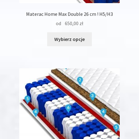
Materac Home Max Double 26 cm ! H5/H3
od
650,00
zł
Ten
Wybierz opcje
produkt
ma
wiele
wariantów.
Opcje
można
wybrać
na
stronie
produktu