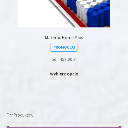
Materac Home Plus
PROMOCJA!
od
459,00
zł
Ten
Wybierz opcje
produkt
ma
wiele
wariantów.
Opcje
można
Filtr Produktów
wybrać
na