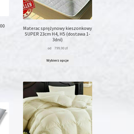
duktu
200
Materac sprężynowy kieszonkowy
SUPER 23cm H4, H5 (dostawa 1-
3dni)
od
799,00
zł
Ten
Wybierz opcje
produkt
ma
wiele
wariantów.
dukt
Opcje
można
le
wybrać
iantów.
na
je
stronie
na
produktu
rać