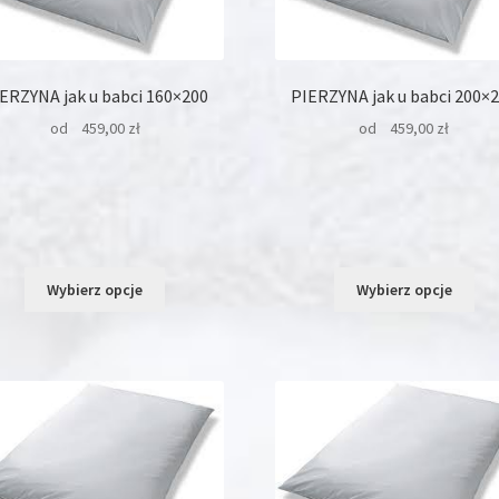
produktu
pro
ERZYNA jak u babci 160×200
PIERZYNA jak u babci 200×
od
459,00
zł
od
459,00
zł
Ten
Ten
Wybierz opcje
Wybierz opcje
produkt
pro
ma
ma
wiele
wie
wariantów.
war
Opcje
Opc
można
moż
wybrać
wyb
na
na