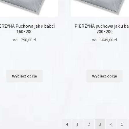
stronie
str
produktu
pro
ERZYNA Puchowa jak u babci
PIERZYNA puchowa jak u ba
160×200
200×200
od
790,00
zł
od
1049,00
zł
Ten
Ten
Wybierz opcje
Wybierz opcje
produkt
pro
ma
ma
wiele
wie
wariantów.
war
Opcje
Opc
można
moż
wybrać
wyb
1
2
3
4
5
na
na