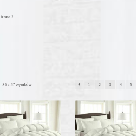
Strona 3
5–36 z 57 wyników
1
2
3
4
5