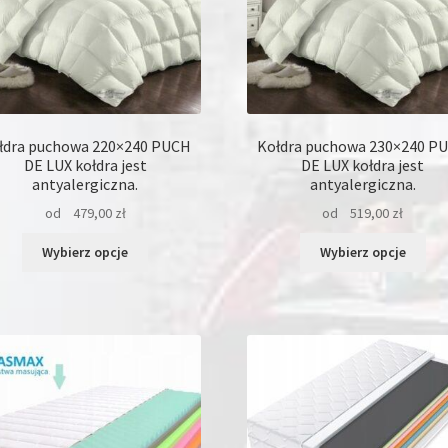
łdra puchowa 220×240 PUCH
Kołdra puchowa 230×240 P
DE LUX kołdra jest
DE LUX kołdra jest
antyalergiczna.
antyalergiczna.
od
479,00
zł
od
519,00
zł
Ten
Ten
Wybierz opcje
Wybierz opcje
produkt
pro
ma
ma
wiele
wie
wariantów.
war
Opcje
Opc
można
moż
wybrać
wyb
na
na
stronie
str