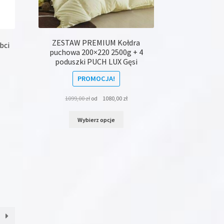
onie
duktu
ZESTAW PREMIUM Kołdra
bci
puchowa 200×220 2500g + 4
poduszki PUCH LUX Gęsi
PROMOCJA!
1099,00
zł
od
1080,00
zł
Ten
Wybierz opcje
produkt
ma
dukt
wiele
wariantów.
le
Opcje
iantów.
można
je
wybrać
na
na
stronie
rać
produktu