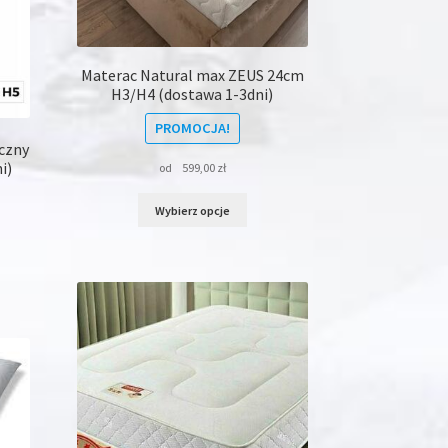
duktu
Materac Natural max ZEUS 24cm
H3/H4 (dostawa 1-3dni)
PROMOCJA!
czny
i)
od
599,00
zł
Ten
Wybierz opcje
produkt
ma
wiele
dukt
wariantów.
Opcje
le
można
iantów.
wybrać
na
je
stronie
na
produktu
rać
onie