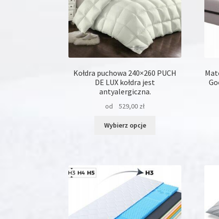
produktu
Kołdra puchowa 240×260 PUCH
Mat
DE LUX kołdra jest
Go
antyalergiczna.
od
529,00
zł
Ten
Wybierz opcje
produkt
ma
wiele
wariantów.
Opcje
można
wybrać
na
stronie