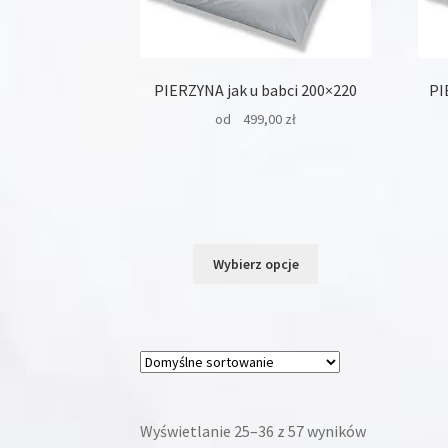
stronie
produktu
PIERZYNA jak u babci 200×220
PI
od
499,00
zł
Ten
Wybierz opcje
produkt
ma
wiele
wariantów.
Opcje
można
wybrać
Wyświetlanie 25–36 z 57 wyników
na