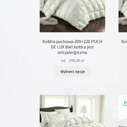
Promocja
(8)
Kołdra puchowa 200×220 PUCH
Ko
DE LUX Biel kołdra jest
antyalergiczna.
od
399,00
zł
Ten
Wybierz opcje
produkt
ma
wiele
wariantów.
Opcje
można
wybrać
na
stronie