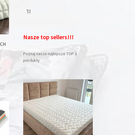
Nasze top sellers!!!
UCH
Poznaj nasze najlepsze TOP 3
pordukty
dukt
le
iantów.
je
na
rać
onie