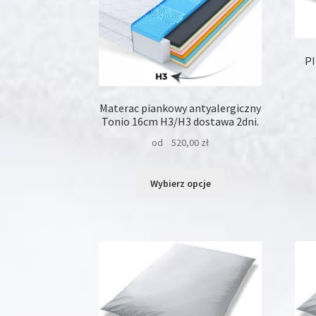
produktu
PI
Materac piankowy antyalergiczny
Tonio 16cm H3/H3 dostawa 2dni.
od
520,00
zł
Ten
Wybierz opcje
produkt
ma
wiele
wariantów.
Opcje
można
wybrać
na