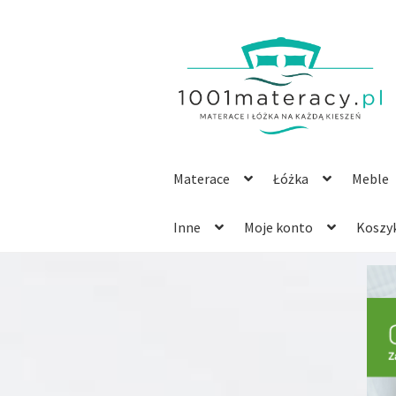
Przejdź
Przejdź
do
do
nawigacji
treści
Materace
Łóżka
Meble
Inne
Moje konto
Koszy