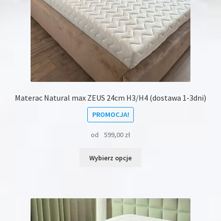
Materac Natural max ZEUS 24cm H3/H4 (dostawa 1-3dni)
PROMOCJA!
od
599,00
zł
Ten
Wybierz opcje
produkt
ma
wiele
wariantów.
Opcje
można