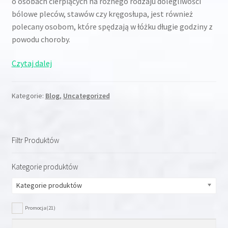
o osobach cierpiących na różnego rodzaju dolegliwości
bólowe pleców, stawów czy kręgosłupa, jest również
polecany osobom, które spędzają w łóżku długie godziny z
powodu choroby.
Kiedy
Czytaj dalej
warto
zainwestować
Kategorie:
Blog
,
Uncategorized
w
materac
medyczny?
Filtr Produktów
Kategorie produktów
Kategorie produktów
Promocja
(21)