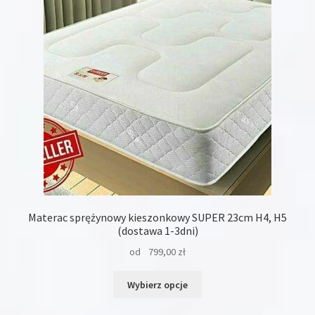
wybrać
na
stronie
produktu
Materac sprężynowy kieszonkowy SUPER 23cm H4, H5
(dostawa 1-3dni)
od
799,00
zł
Ten
Wybierz opcje
produkt
ma