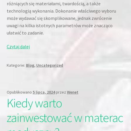
różniących się materiałami, twardością, a także
technologią wykonania. Dokonanie właściwego wyboru
może wydawać się skomplikowane, jednak zwrócenie
uwagi na kilka istotnych parametrów może znacząco
ułatwić to zadanie.
Na
Czytaj dalej
jakie
parametry
Kategorie:
Blog
,
Uncategorized
zwrócić
uwagę,
wybierając
materac?
Opublikowano
5 lipca, 2024
przez
Wenet
Kiedy warto
zainwestować w materac