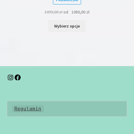
1099,00
zł
od
1080,00
zł
Ten
Wybierz opcje
produkt
ma
wiele
wariantów.
Opcje
można
wybrać
na
Instagram
Facebook
stronie
produktu
Regulamin