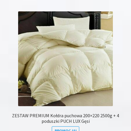
wiele
wariantów.
Opcje
można
wybrać
na
stronie
produktu
ZESTAW PREMIUM Kołdra puchowa 200×220 2500g + 4
poduszki PUCH LUX Gęsi
PROMOCJA!