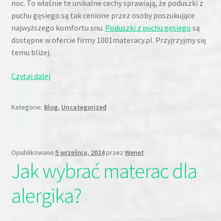
noc. To właśnie te unikalne cechy sprawiają, że poduszki z
puchu gęsiego są tak cenione przez osoby poszukujące
najwyższego komfortu snu.
Poduszki z puchu gęsiego
są
dostępne w ofercie firmy 1001materacy.pl. Przyjrzyjmy się
temu bliżej.
W
Czytaj dalej
czym
tkwi
Kategorie:
Blog
,
Uncategorized
sekret
popularności
poduszek
z
Opublikowano
5 września, 2024
przez
Wenet
puchu
Jak wybrać materac dla
gęsiego?
alergika?