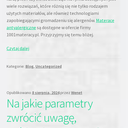
wiele rozwiązań, które różnią się nie tylko rodzajem
użytych materiałów, ale również technologiami
zapobiegającymi gromadzeniu się alergenów.
Materace
antyalergiczne
są dostępne w ofercie firmy
1001materacy.pl. Przyjrzyjmy się temu bliżej.
Jak
Czytaj dalej
wybrać
materac
Kategorie:
Blog
,
Uncategorized
dla
alergika?
Opublikowano
8 sierpnia, 2024
przez
Wenet
Na jakie parametry
zwrócić uwagę,