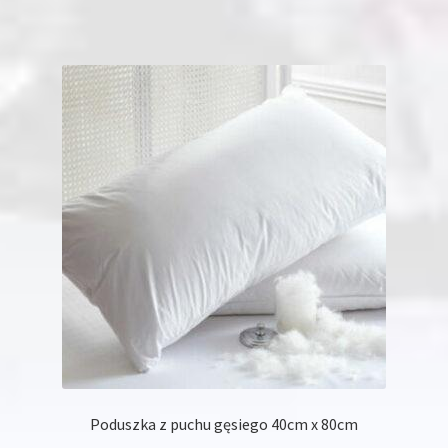
ma
wiele
wariantów.
Opcje
można
wybrać
na
stronie
produktu
Poduszka z puchu gęsiego 40cm x 80cm