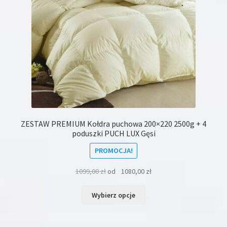
produktu
ZESTAW PREMIUM Kołdra puchowa 200×220 2500g + 4
poduszki PUCH LUX Gęsi
PROMOCJA!
1099,00
zł
od
1080,00
zł
Ten
Wybierz opcje
produkt
ma
wiele