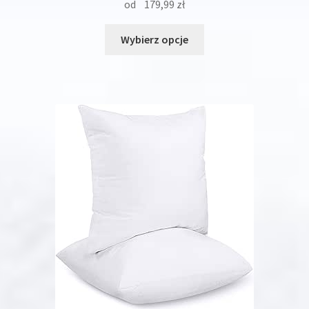
od
179,99
zł
Ten
Wybierz opcje
produkt
ma
wiele
wariantów.
Opcje
można
wybrać
na
stronie
produktu