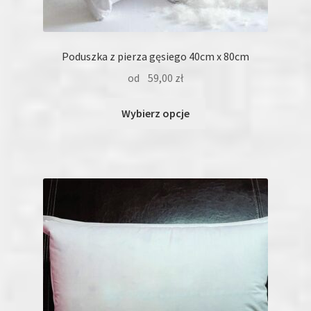
Poduszka z pierza gęsiego 40cm x 80cm
od
59,00
zł
Ten
Wybierz opcje
produkt
ma
wiele
wariantów.
Opcje
można
wybrać
na
stronie
produktu