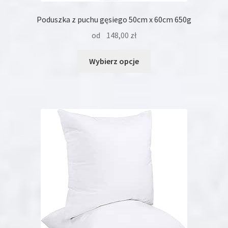
Poduszka z puchu gęsiego 50cm x 60cm 650g
od
148,00
zł
Ten
Wybierz opcje
produkt
ma
wiele
wariantów.
Opcje
można
wybrać
na
stronie
produktu