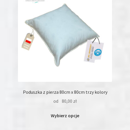
można
wybrać
na
stronie
produktu
Poduszka z pierza 80cm x 80cm trzy kolory
od
80,00
zł
Ten
Wybierz opcje
produkt
ma