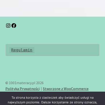
wariantów.
Opcje
można
wybrać
na
Instagram
Facebook
stronie
produktu
Regulamin
© 1001materacy.pl 2026
Polityka Prywatności
Stworzone z WooCommerce
.
Ta strona korzysta z ciasteczek aby świadczyć usługi na
najwyższym poziomie. Dalsze korzystanie ze strony oznacza,