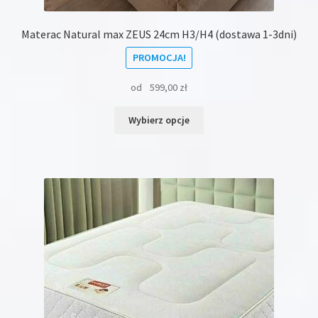
Materac Natural max ZEUS 24cm H3/H4 (dostawa 1-3dni)
PROMOCJA!
od
599,00
zł
Ten
Wybierz opcje
produkt
ma
wiele
wariantów.
Opcje
można
wybrać
na
stronie
produktu