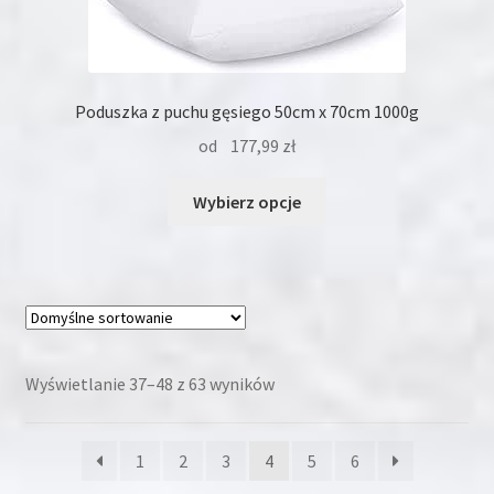
Poduszka z puchu gęsiego 50cm x 70cm 1000g
od
177,99
zł
Ten
Wybierz opcje
produkt
ma
wiele
wariantów.
Opcje
można
wybrać
Wyświetlanie 37–48 z 63 wyników
na
stronie
1
2
3
4
5
6
produktu