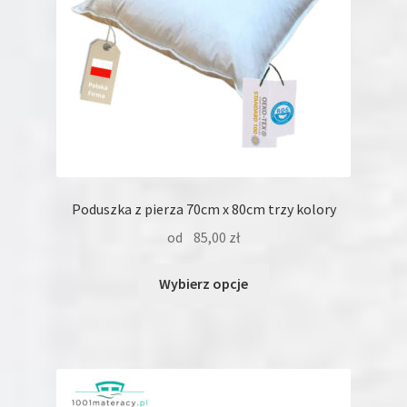
Poduszka z pierza 70cm x 80cm trzy kolory
od
85,00
zł
Ten
Wybierz opcje
produkt
ma
wiele
wariantów.
Opcje