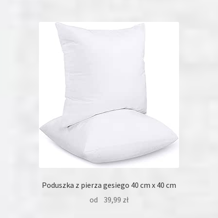
wiele
wariantów.
Opcje
można
wybrać
na
stronie
produktu
Poduszka z pierza gesiego 40 cm x 40 cm
od
39,99
zł