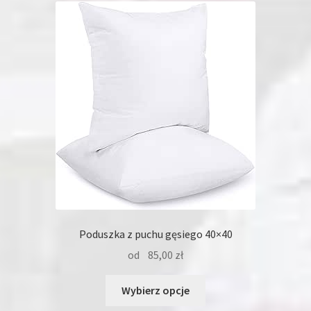
Poduszka z puchu gęsiego 40×40
od
85,00
zł
Ten
Wybierz opcje
produkt