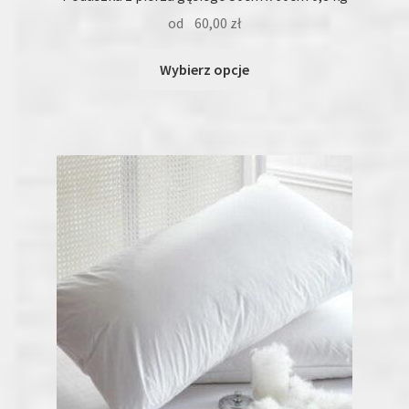
od
60,00
zł
Ten
Wybierz opcje
produkt
ma
wiele
wariantów.
Opcje
można
wybrać
na
stronie
produktu