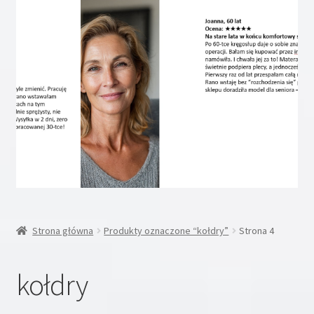
Rozwiń
Inne
menu
potom
Rozwiń
Moje konto
menu
potom
Koszyk
Blog
Kontakt
O nas
Strona główna
Produkty oznaczone “kołdry”
Strona 4
kołdry