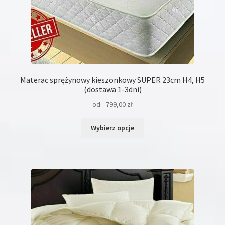
Materac sprężynowy kieszonkowy SUPER 23cm H4, H5
(dostawa 1-3dni)
od
799,00
zł
Ten
Wybierz opcje
produkt
ma
wiele
wariantów.
Opcje
można
wybrać
na
stronie