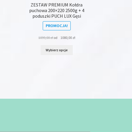
ZESTAW PREMIUM Kołdra
puchowa 200×220 2500g + 4
poduszki PUCH LUX Gęsi
PROMOCJA!
1099,00
zł
od
1080,00
zł
Ten
Wybierz opcje
produkt
ma
wiele
wariantów.
Opcje
można
wybrać
na
stronie
produktu