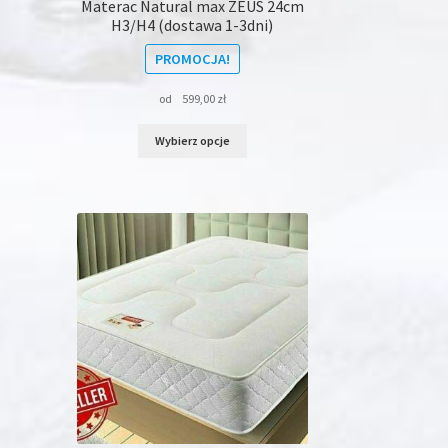
Materac Natural max ZEUS 24cm
H3/H4 (dostawa 1-3dni)
PROMOCJA!
od
599,00
zł
Ten
Wybierz opcje
produkt
ma
wiele
wariantów.
Opcje
można
wybrać
na
stronie
produktu