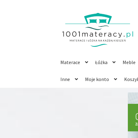
Przejdź
Przejdź
do
do
nawigacji
treści
Materace
Łóżka
Meble
Inne
Moje konto
Koszy