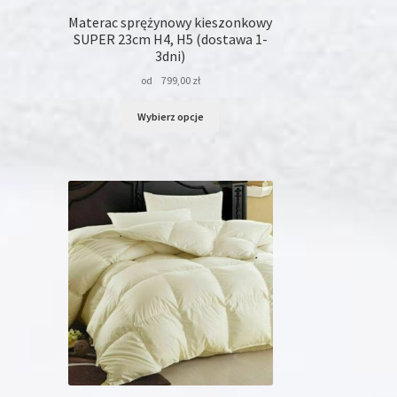
Materac sprężynowy kieszonkowy
SUPER 23cm H4, H5 (dostawa 1-
3dni)
od
799,00
zł
Ten
Wybierz opcje
produkt
ma
wiele
wariantów.
Opcje
można
wybrać
na
stronie
produktu