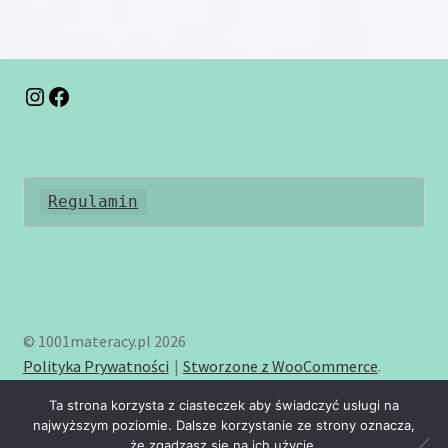
wariantów.
Opcje
można
wybrać
na
Instagram
Facebook
stronie
produktu
Regulamin
© 1001materacy.pl 2026
Polityka Prywatności
Stworzone z WooCommerce
.
Ta strona korzysta z ciasteczek aby świadczyć usługi na
najwyższym poziomie. Dalsze korzystanie ze strony oznacza,
że zgadzasz się na ich użycie.