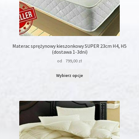
Materac sprężynowy kieszonkowy SUPER 23cm H4, H5
(dostawa 1-3dni)
od
799,00
zł
Ten
Wybierz opcje
produkt
ma
wiele
wariantów.
Opcje
można
wybrać
na
stronie