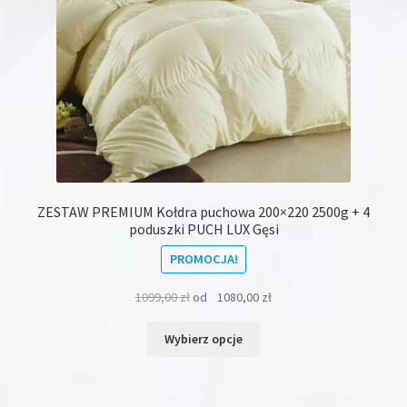
produktu
ZESTAW PREMIUM Kołdra puchowa 200×220 2500g + 4
poduszki PUCH LUX Gęsi
PROMOCJA!
1099,00
zł
od
1080,00
zł
Ten
Wybierz opcje
produkt
ma
wiele