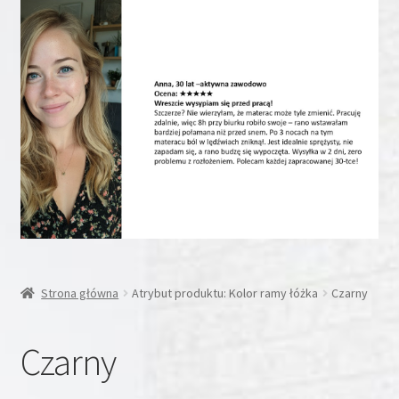
Rozwiń
Inne
menu
potom
Rozwiń
Moje konto
menu
potom
Koszyk
Blog
Kontakt
O nas
Strona główna
Atrybut produktu: Kolor ramy łóżka
Czarny
Czarny