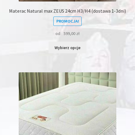
Materac Natural max ZEUS 24cm H3/H4 (dostawa 1-3dni)
PROMOCJA!
od
599,00
zł
Ten
Wybierz opcje
produkt
ma
wiele
wariantów.
Opcje
można
wybrać
na
stronie
produktu