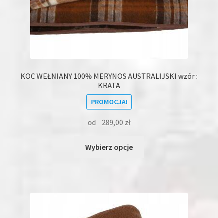
KOC WEŁNIANY 100% MERYNOS AUSTRALIJSKI wzór :
KRATA
PROMOCJA!
od
289,00
zł
Ten
Wybierz opcje
produkt
ma
wiele
wariantów.
Opcje
można