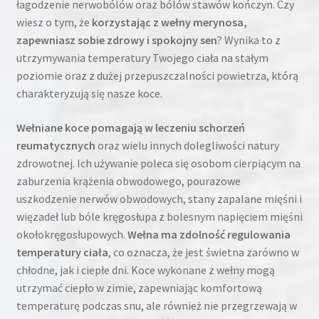
łagodzenie nerwobólów oraz bólów stawów kończyn. Czy
wiesz o tym, że
korzystając z wełny merynosa,
zapewniasz sobie zdrowy i spokojny sen
? Wynika to z
utrzymywania temperatury Twojego ciała na stałym
poziomie oraz z dużej przepuszczalności powietrza, którą
charakteryzują się nasze koce.
Wełniane koce pomagają w leczeniu schorzeń
reumatycznych
oraz wielu innych dolegliwości natury
zdrowotnej. Ich używanie poleca się osobom cierpiącym na
zaburzenia krążenia obwodowego, pourazowe
uszkodzenie nerwów obwodowych, stany zapalane mięśni i
więzadeł lub bóle kręgosłupa z bolesnym napięciem mięśni
okołokręgosłupowych.
Wełna ma zdolność regulowania
temperatury ciała
, co oznacza, że ​​jest świetna zarówno w
chłodne, jak i ciepłe dni. Koce wykonane z wełny mogą
utrzymać ciepło w zimie, zapewniając komfortową
temperaturę podczas snu, ale również nie przegrzewają w