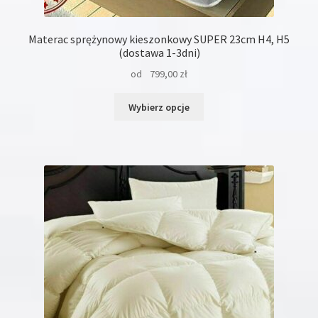
Materac sprężynowy kieszonkowy SUPER 23cm H4, H5
(dostawa 1-3dni)
od
799,00
zł
Ten
Wybierz opcje
produkt
ma
wiele
wariantów.
Opcje
można
wybrać
na
stronie
produktu