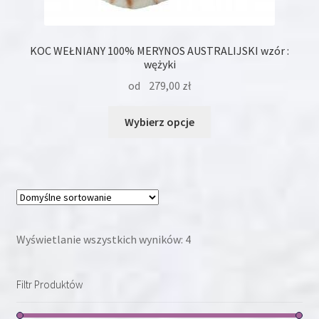
KOC WEŁNIANY 100% MERYNOS AUSTRALIJSKI wzór :
wężyki
od
279,00
zł
Ten
Wybierz opcje
produkt
ma
wiele
wariantów.
Opcje
można
wybrać
Wyświetlanie wszystkich wyników: 4
na
stronie
Filtr Produktów
produktu