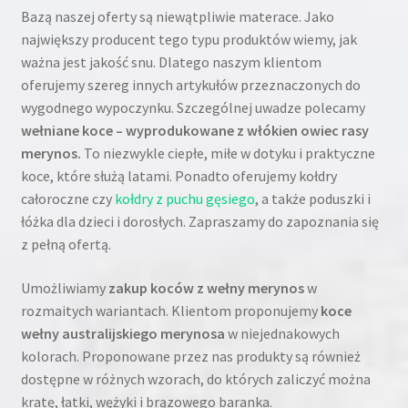
Bazą naszej oferty są niewątpliwie materace. Jako
największy producent tego typu produktów wiemy, jak
ważna jest jakość snu. Dlatego naszym klientom
oferujemy szereg innych artykułów przeznaczonych do
wygodnego wypoczynku. Szczególnej uwadze polecamy
wełniane koce – wyprodukowane z włókien owiec rasy
merynos.
To niezwykle ciepłe, miłe w dotyku i praktyczne
koce, które służą latami. Ponadto oferujemy kołdry
całoroczne czy
kołdry z puchu gęsiego
, a także poduszki i
łóżka dla dzieci i dorosłych. Zapraszamy do zapoznania się
z pełną ofertą.
Umożliwiamy
zakup koców z wełny merynos
w
rozmaitych wariantach. Klientom proponujemy
koce
wełny australijskiego merynosa
w niejednakowych
kolorach. Proponowane przez nas produkty są również
dostępne w różnych wzorach, do których zaliczyć można
kratę, łatki, wężyki i brązowego baranka.