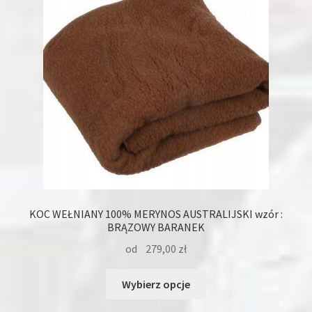
wybrać
na
stronie
produktu
KOC WEŁNIANY 100% MERYNOS AUSTRALIJSKI wzór :
BRĄZOWY BARANEK
od
279,00
zł
Ten
Wybierz opcje
produkt
ma