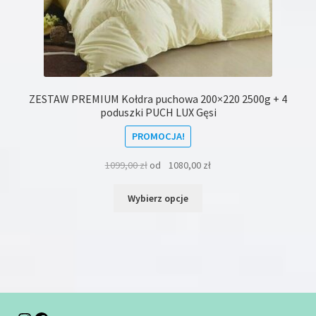
ZESTAW PREMIUM Kołdra puchowa 200×220 2500g + 4
poduszki PUCH LUX Gęsi
PROMOCJA!
1099,00
zł
od
1080,00
zł
Ten
Wybierz opcje
produkt
ma
wiele
wariantów.
Opcje
można
wybrać
na