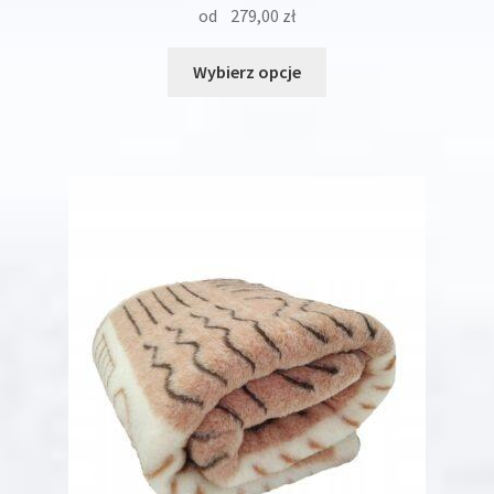
od
279,00
zł
Ten
Wybierz opcje
produkt
ma
wiele
wariantów.
Opcje
można
wybrać
na
stronie
produktu