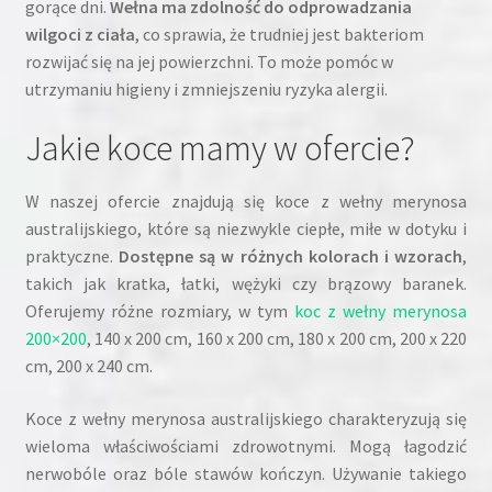
gorące dni.
Wełna ma zdolność do odprowadzania
wilgoci z ciała
, co sprawia, że trudniej jest bakteriom
rozwijać się na jej powierzchni. To może pomóc w
utrzymaniu higieny i zmniejszeniu ryzyka alergii.
Jakie koce mamy w ofercie?
W naszej ofercie znajdują się koce z wełny merynosa
australijskiego, które są niezwykle ciepłe, miłe w dotyku i
praktyczne.
Dostępne są w różnych kolorach i wzorach
,
takich jak kratka, łatki, wężyki czy brązowy baranek.
Oferujemy różne rozmiary, w tym
koc z wełny merynosa
200×200
, 140 x 200 cm, 160 x 200 cm, 180 x 200 cm, 200 x 220
cm, 200 x 240 cm.
Koce z wełny merynosa australijskiego charakteryzują się
wieloma właściwościami zdrowotnymi. Mogą łagodzić
nerwobóle oraz bóle stawów kończyn. Używanie takiego