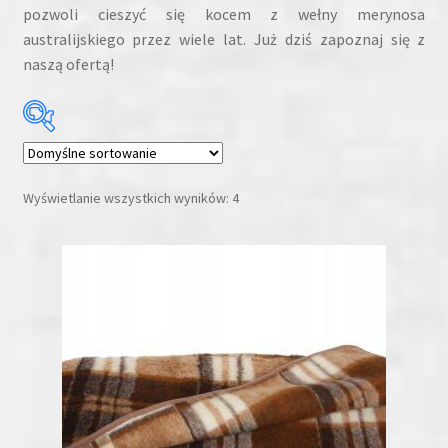
pozwoli cieszyć się kocem z wełny merynosa
australijskiego przez wiele lat. Już dziś zapoznaj się z
naszą ofertą!
Cena:
279 zł
—
389 zł
Wyświetlanie wszystkich wyników: 4
Kategorie produktów
Kategorie produktów
Promocja
(1)