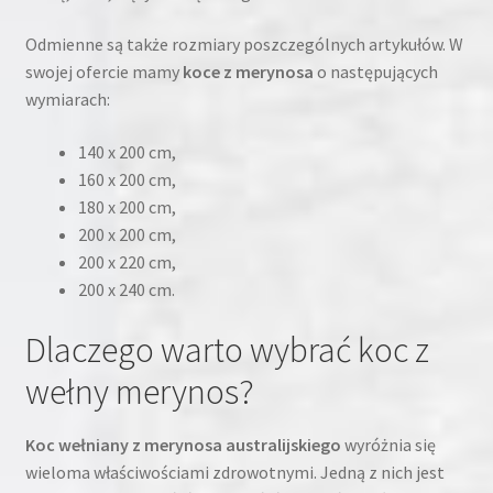
Odmienne są także rozmiary poszczególnych artykułów. W
swojej ofercie mamy
koce z merynosa
o następujących
wymiarach:
140 x 200 cm,
160 x 200 cm,
180 x 200 cm,
200 x 200 cm,
200 x 220 cm,
200 x 240 cm.
Dlaczego warto wybrać koc z
wełny merynos?
Koc wełniany z merynosa australijskiego
wyróżnia się
wieloma właściwościami zdrowotnymi. Jedną z nich jest