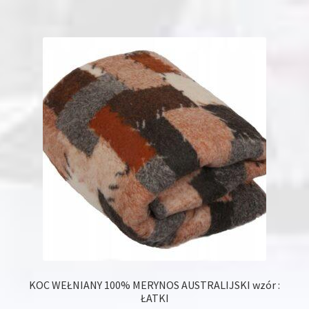
wiele
wariantów.
Opcje
można
wybrać
na
stronie
produktu
KOC WEŁNIANY 100% MERYNOS AUSTRALIJSKI wzór :
ŁATKI