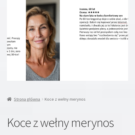
Rozwiń
Inne
menu
potom
Rozwiń
Moje konto
menu
potom
Koszyk
Blog
Kontakt
O nas
Strona główna
Koce z wełny merynos
Koce z wełny merynos