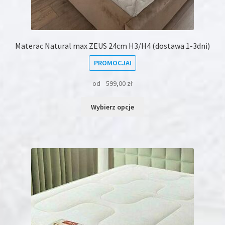
Materac Natural max ZEUS 24cm H3/H4 (dostawa 1-3dni)
PROMOCJA!
od
599,00
zł
Ten
Wybierz opcje
produkt
ma
wiele
wariantów.
Opcje
można
wybrać
na
stronie
produktu