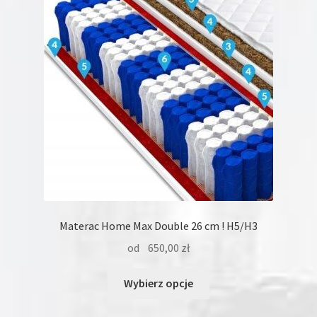
można
wybrać
na
stronie
produktu
Materac Home Max Double 26 cm ! H5/H3
od
650,00
zł
Ten
Wybierz opcje
produkt
ma