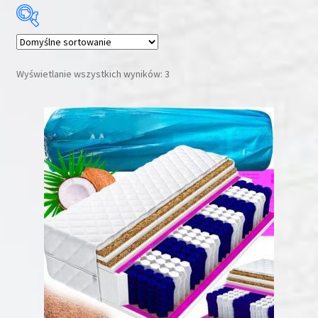
Cena:
650 zł
—
1699 zł
Wyświetlanie wszystkich wyników: 3
Promocja
(1)