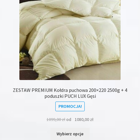
na
stronie
produktu
ZESTAW PREMIUM Kołdra puchowa 200×220 2500g + 4
poduszki PUCH LUX Gęsi
PROMOCJA!
1099,00
zł
od
1080,00
zł
Ten
Wybierz opcje
produkt