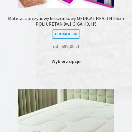
Materac sprężynowy kieszonkowy MEDICAL HEALTH 26cm
POLIURETAN 9w1 GIGA H3, H5
PROMOCJA!
od
699,00
zł
Ten
Wybierz opcje
produkt
ma
wiele
wariantów.
Opcje
można
wybrać
na
stronie
produktu