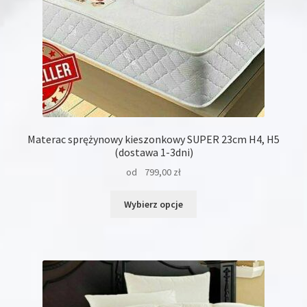
Materac sprężynowy kieszonkowy SUPER 23cm H4, H5
(dostawa 1-3dni)
od
799,00
zł
Ten
Wybierz opcje
produkt
ma
wiele
wariantów.
Opcje
można
wybrać