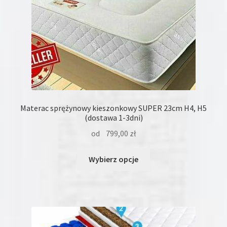
Materac sprężynowy kieszonkowy SUPER 23cm H4, H5
(dostawa 1-3dni)
od
799,00
zł
Ten
Wybierz opcje
produkt
ma
wiele
wariantów.
Opcje