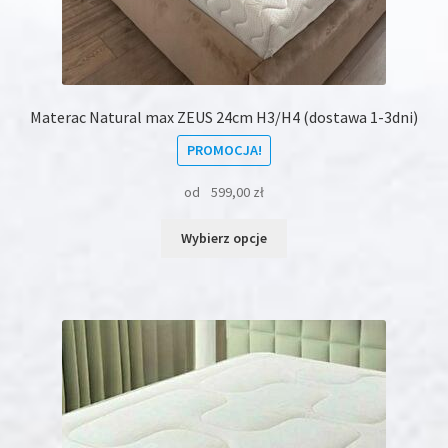
Materac Natural max ZEUS 24cm H3/H4 (dostawa 1-3dni)
PROMOCJA!
od
599,00
zł
Ten
Wybierz opcje
produkt
ma
wiele
wariantów.
Opcje
można
wybrać
na
stronie