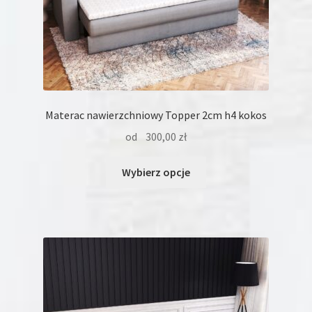
Materac nawierzchniowy Topper 2cm h4 kokos
od
300,00
zł
Ten
Wybierz opcje
produkt
ma
wiele
wariantów.
Opcje
można
wybrać
na