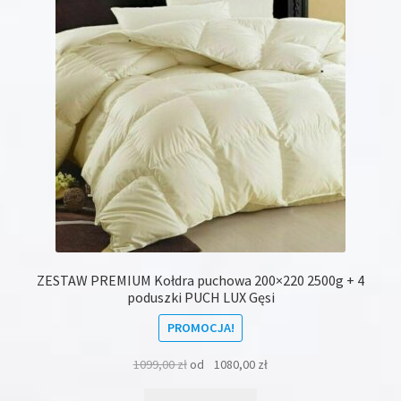
wybrać
na
stronie
produktu
ZESTAW PREMIUM Kołdra puchowa 200×220 2500g + 4
poduszki PUCH LUX Gęsi
PROMOCJA!
1099,00
zł
od
1080,00
zł
Ten