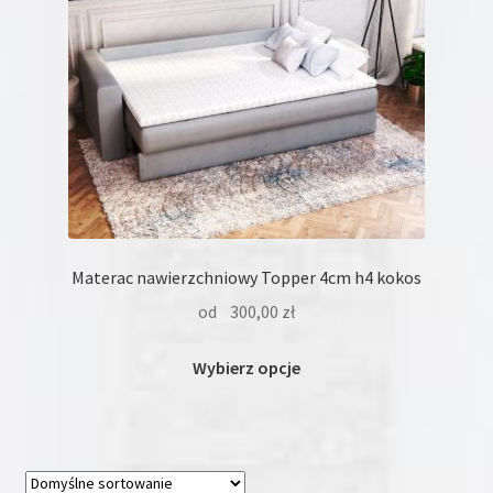
stronie
produktu
Materac nawierzchniowy Topper 4cm h4 kokos
od
300,00
zł
Ten
Wybierz opcje
produkt
ma
wiele
wariantów.
Opcje