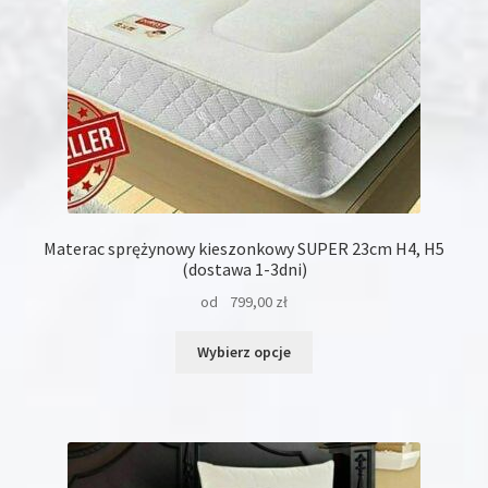
produktu
Materac sprężynowy kieszonkowy SUPER 23cm H4, H5
(dostawa 1-3dni)
od
799,00
zł
Ten
Wybierz opcje
produkt
ma
wiele
wariantów.
Opcje
można