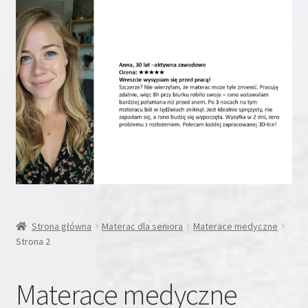
Rozwiń
Inne
menu
potom
Rozwiń
Moje konto
menu
potom
Koszyk
Blog
Kontakt
O nas
Strona główna
Materac dla seniora
Materace medyczne
Strona 2
Materace medyczne