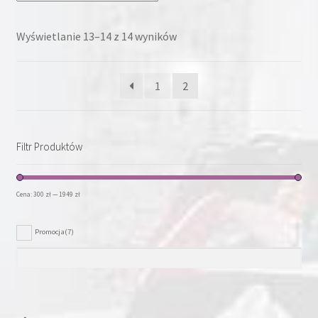
można
wybrać
Wyświetlanie 13–14 z 14 wyników
na
stronie
1
2
produktu
Filtr Produktów
Cena:
300 zł
—
1949 zł
Promocja
(7)